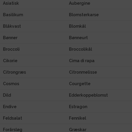
Asiatisk
Aubergine
Basilikum
Blomsterkarse
Blåkvast
Blomkål
Bønner
Bønneurt
Broccoli
Broccolikål
Cikorie
Cima di rapa
Citrongræs
Citronmelisse
Cosmos
Courgette
Dild
Edderkoppeblomst
Endive
Estragon
Feldsalat
Fennikel
Forårsløg
Græskar