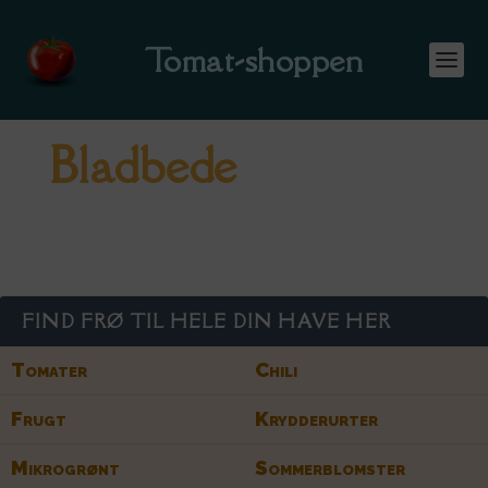
Tomat-shoppen
Bladbede
FIND FRØ TIL HELE DIN HAVE HER
Tomater
Chili
Frugt
Krydderurter
Mikrogrønt
Sommerblomster