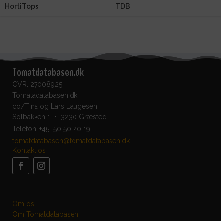
HortiTops
TDB
Tomatdatabasen.dk
CVR: 27008925
Tomatadatabasen.dk
co/Tina og Lars Laugesen
Solbakken 1 • 3230 Græsted
Telefon:
+45 50 50 20 19
tomatdatabasen@tomatdatabasen.dk
Kontakt os
Om os
Om Tomatdatabasen