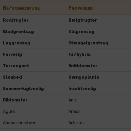
Bi/sommerfugl
Frøpakker
Rodfrugter
Bælgfrugter
Bladgrøntsag
Kålgrønsag
Løggrønsag
Stængelgrøntsag
Farverig
F1/hybrid
Tørreegnet
Snitblomster
Stenbed
Hængeplante
Sommerfuglvenlig
Insektvenlig
Biblomster
Anis
Agurk
Amsoi
Ananaskirsebær
Artiskok