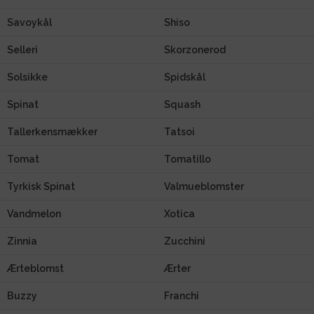
Savoykål
Shiso
Selleri
Skorzonerod
Solsikke
Spidskål
Spinat
Squash
Tallerkensmækker
Tatsoi
Tomat
Tomatillo
Tyrkisk Spinat
Valmueblomster
Vandmelon
Xotica
Zinnia
Zucchini
Ærteblomst
Ærter
Buzzy
Franchi