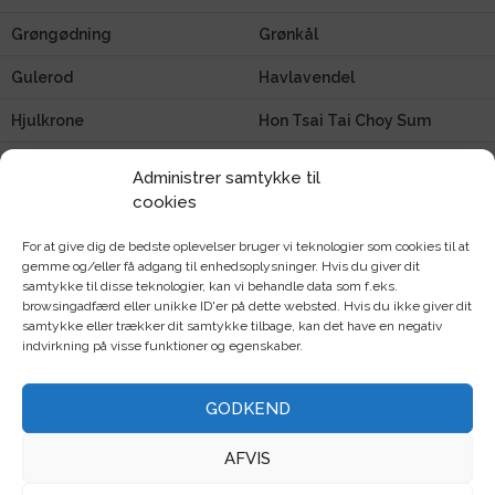
Grøngødning
Grønkål
Gulerod
Havlavendel
Hjulkrone
Hon Tsai Tai Choy Sum
Hovedsalat
Hvidkål
Administrer samtykke til
cookies
Kalettes / blomkålsspirer
Kiwano
For at give dig de bedste oplevelser bruger vi teknologier som cookies til at
Kapers
Klatreblomster
gemme og/eller få adgang til enhedsoplysninger. Hvis du giver dit
samtykke til disse teknologier, kan vi behandle data som f.eks.
Knold
Koriander
browsingadfærd eller unikke ID'er på dette websted. Hvis du ikke giver dit
samtykke eller trækker dit samtykke tilbage, kan det have en negativ
Kvan
Kålrabi
indvirkning på visse funktioner og egenskaber.
Kålroe
Lathyrus
GODKEND
Lisianthus
Løg
AFVIS
Løvemund
Løvstikke