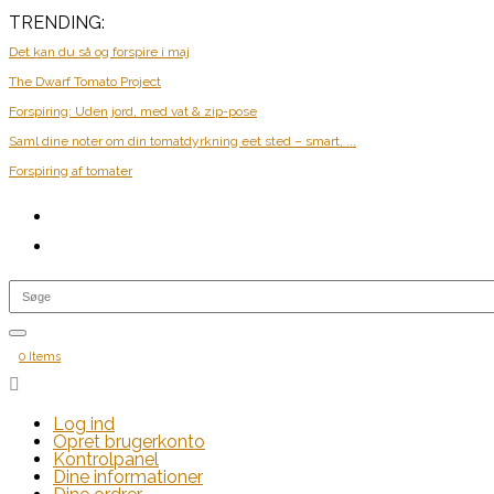
TRENDING:
Det kan du så og forspire i maj
The Dwarf Tomato Project
Forspiring: Uden jord, med vat & zip-pose
Saml dine noter om din tomatdyrkning eet sted – smart, ...
Forspiring af tomater
0 Items

Log ind
Opret brugerkonto
Kontrolpanel
Dine informationer