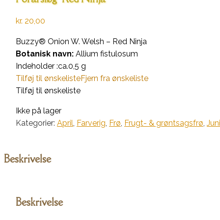
kr.
20,00
Buzzy® Onion W. Welsh – Red Ninja
Botanisk navn:
Allium fistulosum
Indeholder :ca.0,5 g
Tilføj til ønskeliste
Fjern fra ønskeliste
Tilføj til ønskeliste
Ikke på lager
Kategorier:
April
,
Farverig
,
Frø
,
Frugt- & grøntsagsfrø
,
Jun
Beskrivelse
Beskrivelse