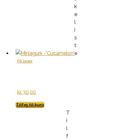
k
e
l
i
s
t
e
På lager
kr.
30,00
Tilføj til kurv
T
i
l
f