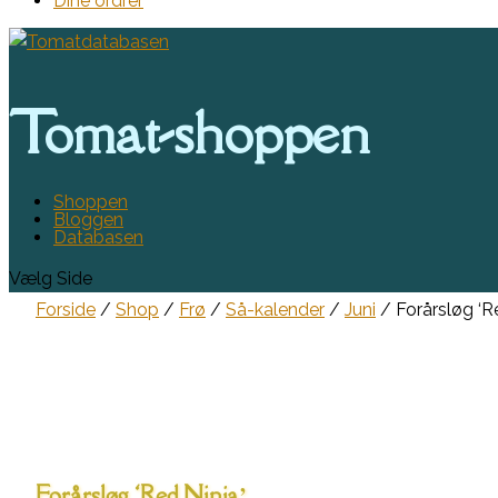
Dine ordrer
Tomat-shoppen
Shoppen
Bloggen
Databasen
Vælg Side
Forside
/
Shop
/
Frø
/
Så-kalender
/
Juni
/ Forårsløg ‘Re
Forårsløg ‘Red Ninja’