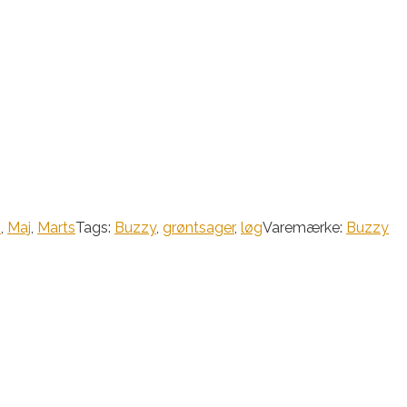
i
,
Maj
,
Marts
Tags:
Buzzy
,
grøntsager
,
løg
Varemærke:
Buzzy