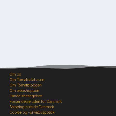
Om os
Om Tomatdatabasen
Om Tomatbloggen
Om webshoppen
Handelsbetingelser
Forsendelse uden for Danmark
Shipping outside Denmark
Cookie og -privatlivspolitik