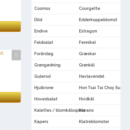
Cosmos
Courgette
Dild
Edderkoppeblomst
Endive
Estragon
Feldsalat
Fennikel
Forårsløg
Græskar
Grøngødning
Grønkål
Gulerod
Havlavendel
Hjulkrone
Hon Tsai Tai Choy Sum
Hovedsalat
Hvidkål
Kalettes / blomkålsspirer
Kiwano
Kapers
Klatreblomster