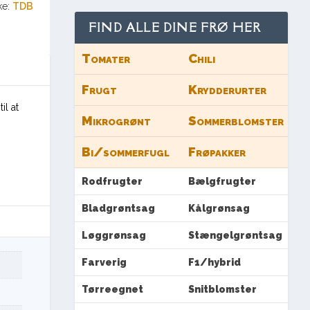
ke:
TDB
FIND ALLE DINE FRØ HER
Tomater
Chili
Frugt
Krydderurter
il at
Mikrogrønt
Sommerblomster
Bi/sommerfugl
Frøpakker
Rodfrugter
Bælgfrugter
Bladgrøntsag
Kålgrønsag
Løggrønsag
Stængelgrøntsag
Farverig
F1/hybrid
Tørreegnet
Snitblomster