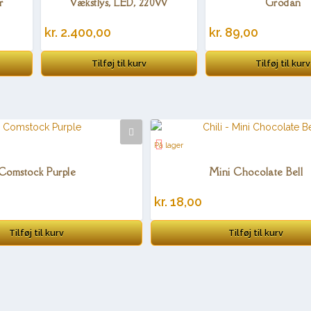
r
Vækstlys, LED, 220W
Grodan
kr.
2.400,00
kr.
89,00
Tilføj til kurv
Tilføj til kurv
På lager
Comstock Purple
Mini Chocolate Bell
kr.
18,00
Tilføj til kurv
Tilføj til kurv