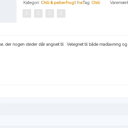
Kategori:
Chili & peberfrugt frø
Tag:
Chili
Varemær
e, der nogen steder står angivet til . Velegnet til både madlavning og t