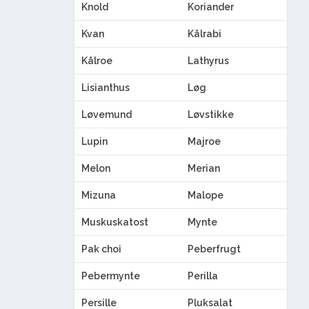
Knold
Koriander
Kvan
Kålrabi
Kålroe
Lathyrus
Lisianthus
Løg
Løvemund
Løvstikke
Lupin
Majroe
Melon
Merian
Mizuna
Malope
Muskuskatost
Mynte
Pak choi
Peberfrugt
Pebermynte
Perilla
Persille
Pluksalat