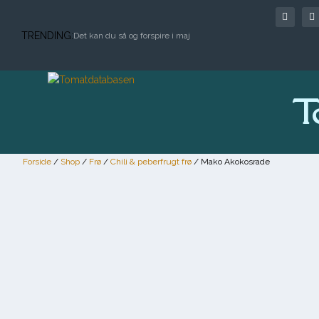
TRENDING:
Det kan du så og forspire i maj
T
Forside
/
Shop
/
Frø
/
Chili & peberfrugt frø
/ Mako Akokosrade