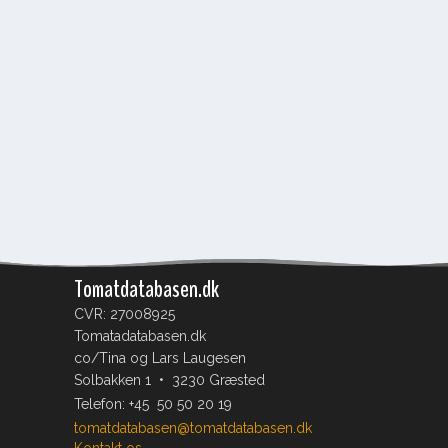
Tomatdatabasen.dk
CVR: 27008925
Tomatadatabasen.dk
co/Tina og Lars Laugesen
Solbakken 1 • 3230 Græsted
Telefon:
+45 50 50 20 19
tomatdatabasen@tomatdatabasen.dk
Kontakt os