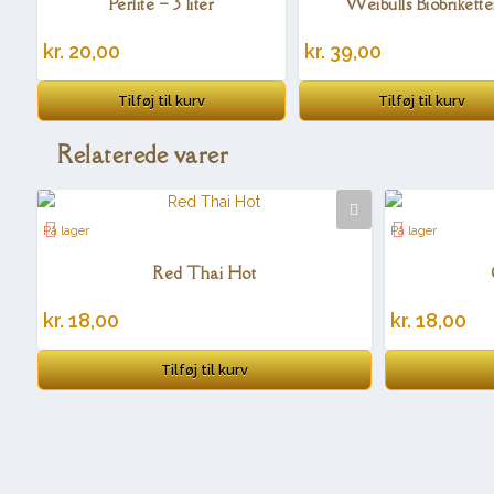
Perlite – 3 liter
Weibulls Biobrikette
kr.
20,00
kr.
39,00
Tilføj til kurv
Tilføj til kurv
Relaterede varer
På lager
På lager
Red Thai Hot
kr.
18,00
kr.
18,00
Tilføj til kurv