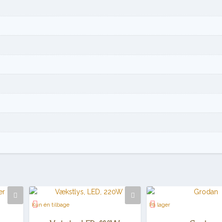
Kun én tilbage
På lager