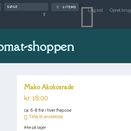

0 ITEMS
Log ind
Opret brug
omat-shoppen
Mako Akokosrade
kr.
18,00
ca. 6-8 frø i hver frøpose
Tilføj til ønskeliste
Ikke på lager