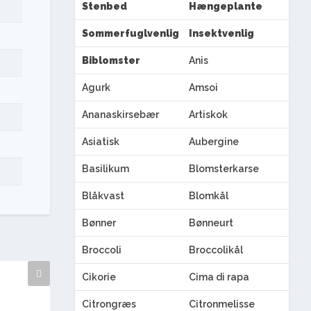
Stenbed
Hængeplante
Sommerfuglvenlig
Insektvenlig
Biblomster
Anis
Agurk
Amsoi
Ananaskirsebær
Artiskok
Asiatisk
Aubergine
Basilikum
Blomsterkarse
Blåkvast
Blomkål
Bønner
Bønneurt
Broccoli
Broccolikål
Cikorie
Cima di rapa
Citrongræs
Citronmelisse