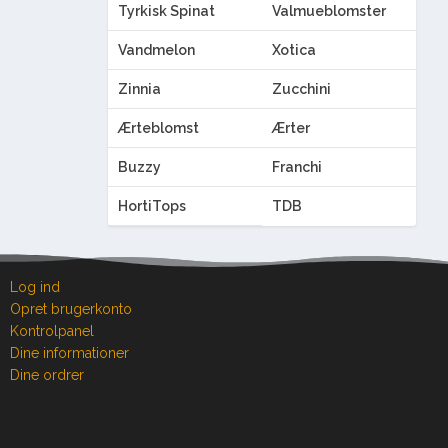
Tyrkisk Spinat
Valmueblomster
Vandmelon
Xotica
Zinnia
Zucchini
Ærteblomst
Ærter
Buzzy
Franchi
HortiTops
TDB
Log ind
Opret brugerkonto
Kontrolpanel
Dine informationer
Dine ordrer