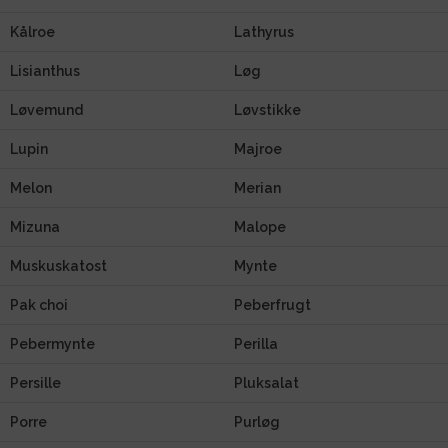
Kålroe
Lathyrus
Lisianthus
Løg
Løvemund
Løvstikke
Lupin
Majroe
Melon
Merian
Mizuna
Malope
Muskuskatost
Mynte
Pak choi
Peberfrugt
Pebermynte
Perilla
Persille
Pluksalat
Porre
Purløg