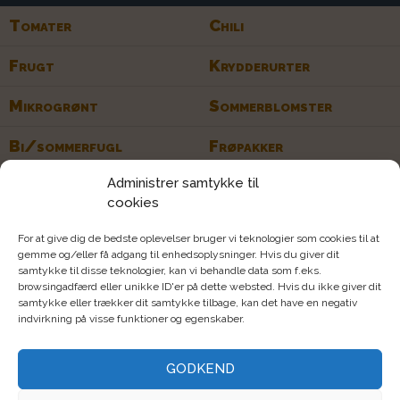
Tomater
Chili
Frugt
Krydderurter
Mikrogrønt
Sommerblomster
Bi/sommerfugl
Frøpakker
Administrer samtykke til
Rodfrugter
Bælgfrugter
cookies
Bladgrøntsag
Kålgrønsag
For at give dig de bedste oplevelser bruger vi teknologier som cookies til at
Løggrønsag
Stængelgrøntsag
gemme og/eller få adgang til enhedsoplysninger. Hvis du giver dit
samtykke til disse teknologier, kan vi behandle data som f.eks.
browsingadfærd eller unikke ID'er på dette websted. Hvis du ikke giver dit
Farverig
F1/hybrid
samtykke eller trækker dit samtykke tilbage, kan det have en negativ
indvirkning på visse funktioner og egenskaber.
Tørreegnet
Snitblomster
Stenbed
Hængeplante
GODKEND
Sommerfuglvenlig
Insektvenlig