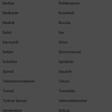
Radise
Ridderspore
Rødbede
Rosenkål
Rødkål
Rucula
Salat
Sar
Savoykål
Shiso
Selleri
Skorzonerod
Solsikke
Spidskål
Spinat
Squash
Tallerkensmækker
Tatsoi
Tomat
Tomatillo
Tyrkisk Spinat
Valmueblomster
Vandmelon
Xotica