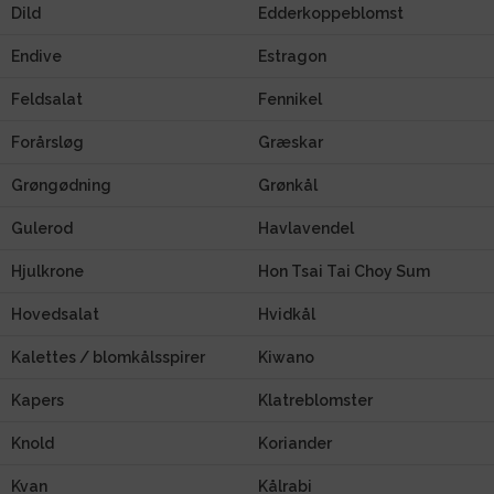
Dild
Edderkoppeblomst
Endive
Estragon
Feldsalat
Fennikel
Forårsløg
Græskar
Grøngødning
Grønkål
Gulerod
Havlavendel
Hjulkrone
Hon Tsai Tai Choy Sum
Hovedsalat
Hvidkål
Kalettes / blomkålsspirer
Kiwano
Kapers
Klatreblomster
Knold
Koriander
Kvan
Kålrabi