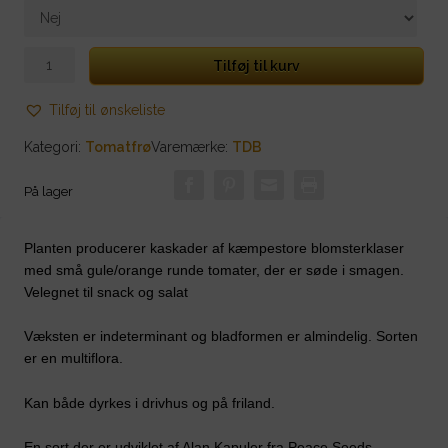
Millefleur
Tilføj til kurv
antal
Tilføj til ønskeliste
Kategori:
Tomatfrø
Varemærke:
TDB
På lager
Planten producerer kaskader af kæmpestore blomsterklaser
med små gule/orange runde tomater, der er søde i smagen.
Velegnet til snack og salat
Væksten er indeterminant og bladformen er almindelig. Sorten
er en multiflora.
Kan både dyrkes i drivhus og på friland.
En sort der er udviklet af Alan Kapuler fra Peace Seeds