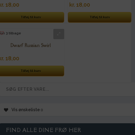
kr.
18,00
kr.
18,00
Tilføj til kurv
Tilføj til kurv
Kun 3 tilbage
Dwarf Russian Swirl
kr.
18,00
Tilføj til kurv
Vis ønskeliste
FIND ALLE DINE FRØ HER