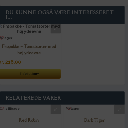
DU KUNNE OGSÅ VÆRE INTERESSERET
I…
På lager
Frøpakke – Tomatsorter med
høj ydeevne
kr.
216,00
Tilføj til kurv
RELATEREDE VARER
Kun 2 tilbage
På lager
Red Robin
Dark Tiger