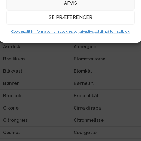
AFVIS
Biblomster
Anis
SE PRÆFERENCER
Agurk
Amsoi
Cookiepolitik
Information om cookies og privatlivspolitik på tomatdb.dk
Ananaskirsebær
Artiskok
Asiatisk
Aubergine
Basilikum
Blomsterkarse
Blåkvast
Blomkål
Bønner
Bønneurt
Broccoli
Broccolikål
Cikorie
Cima di rapa
Citrongræs
Citronmelisse
Cosmos
Courgette