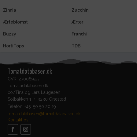
Zinnia
Zucchini
Ærteblomst
Ærter
Buzzy
Franchi
HortiTops
TDB
Tomatdatabasen.dk
CVR: 27008925
Tomatadatabasen.dk
co/Tina og Lars Laugesen
Solbakken 1 • 3230 Græsted
Telefon:
+45 50 50 20 19
tomatdatabasen@tomatdatabasen.dk
Kontakt os