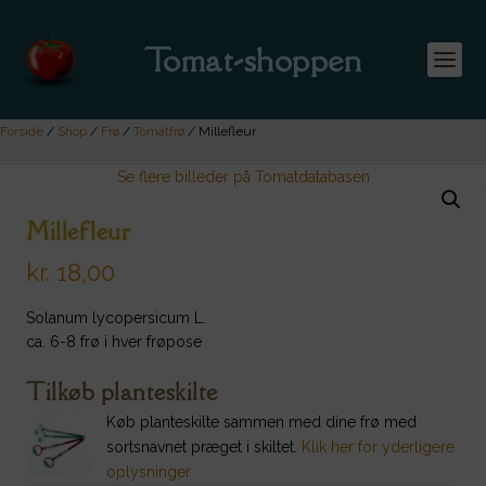
Tomat-shoppen
Forside
/
Shop
/
Frø
/
Tomatfrø
/ Millefleur
Se flere billeder på Tomatdatabasen
Millefleur
kr.
18,00
Solanum lycopersicum L.
ca. 6-8 frø i hver frøpose
Tilkøb planteskilte
Køb planteskilte sammen med dine frø med
sortsnavnet præget i skiltet.
Klik her for yderligere
oplysninger