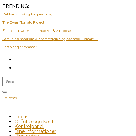
TRENDING:
Det kan du så og forspire i maj
The Dwarf Tomato Project
Forspiring: Uden jord, med vat & zip-pose
Saml dine noter om din tomatdyrkning eet sted – smart, ...
Forspiring af tomater
0 Items

Log ind
Opret brugerkonto
Kontrolpanel
Dine informationer