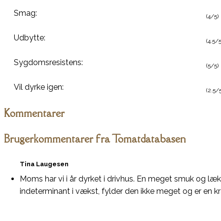
Smag:
(4/5)
Udbytte:
(4.5/5
Sygdomsresistens:
(5/5)
Vil dyrke igen:
(2.5/5
Kommentarer
Brugerkommentarer fra Tomatdatabasen
Tina Laugesen
Moms har vi i år dyrket i drivhus. En meget smuk og læ
indeterminant i vækst, fylder den ikke meget og er en kra