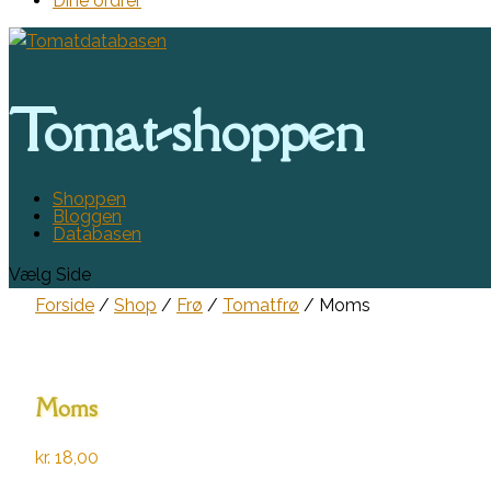
Dine ordrer
Tomat-shoppen
Shoppen
Bloggen
Databasen
Vælg Side
Forside
/
Shop
/
Frø
/
Tomatfrø
/ Moms
Moms
kr.
18,00