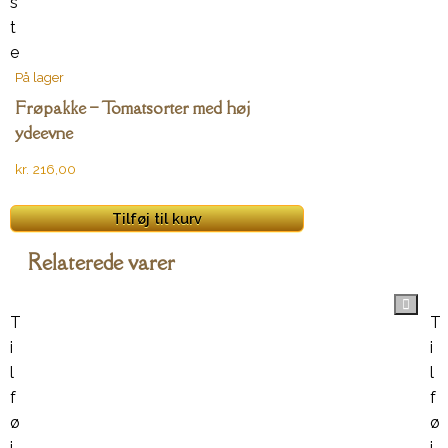
s
t
e
På lager
Frøpakke – Tomatsorter med høj
ydeevne
kr.
216,00
Tilføj til kurv
Relaterede varer
T
T
i
i
l
l
f
f
ø
ø
j
j