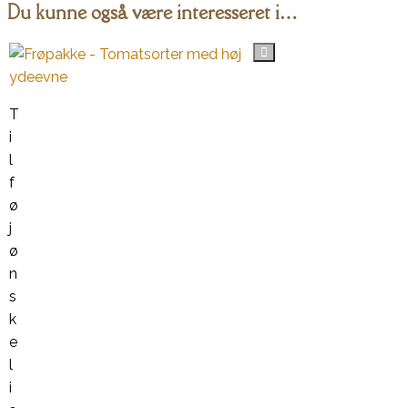
Du kunne også være interesseret i…
T
i
l
f
ø
j
ø
n
s
k
e
l
i