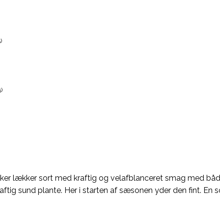
)
)
kker lækker sort med kraftig og velafblanceret smag med båd
ftig sund plante. Her i starten af sæsonen yder den fint. En so