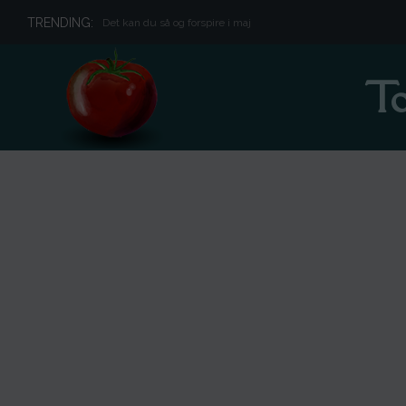
TRENDING:
Det kan du så og forspire i maj
To
Forside
/
Shop
/
Frø
/
Tomatfrø
/ Orange Caprese