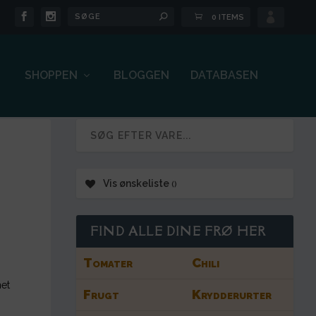

0 ITEMS
SHOPPEN
BLOGGEN
DATABASEN
Vis ønskeliste
FIND ALLE DINE FRØ HER
Tomater
Chili
et
Frugt
Krydderurter