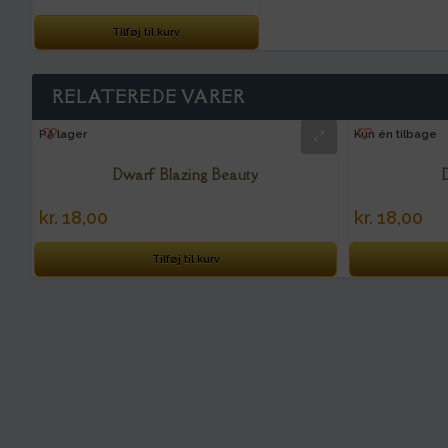
Tilføj til kurv
RELATEREDE VARER
På lager
Kun én tilbage
Dwarf Blazing Beauty
kr.
18,00
kr.
18,00
Tilføj til kurv