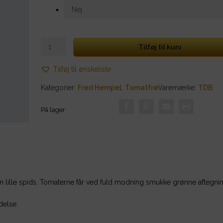
Orange
Tilføj til kurv
Caprese
antal
Tilføj til ønskeliste
Kategorier:
Fred Hempel
,
Tomatfrø
Varemærke:
TDB
På lager
n lille spids. Tomaterne får ved fuld modning smukke grønne aftegnin
delse.