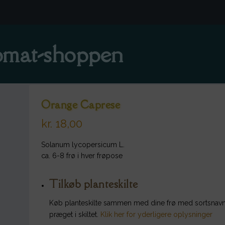
mat-shoppen
Orange Caprese
kr.
18,00
Solanum lycopersicum L.
ca. 6-8 frø i hver frøpose
Tilkøb planteskilte
Køb planteskilte sammen med dine frø med sortsnavn
præget i skiltet.
Klik her for yderligere oplysninger