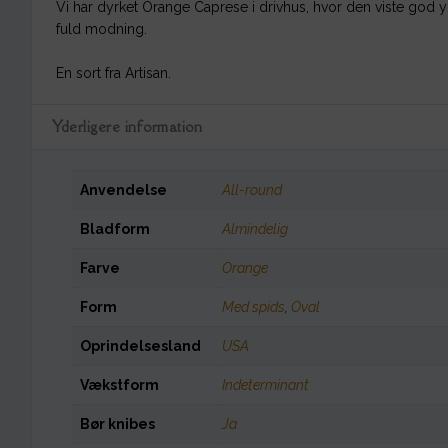
Vi har dyrket Orange Caprese i drivhus, hvor den viste god
fuld modning.
En sort fra Artisan.
Yderligere information
Anvendelse
All-round
Bladform
Almindelig
Farve
Orange
Form
Med spids
,
Oval
Oprindelsesland
USA
Vækstform
Indeterminant
Bør knibes
Ja