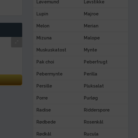
Løvemund
Løvstikke
Lupin
Majroe
Melon
Merian
Mizuna
Malope
Muskuskatost
Mynte
Pak choi
Peberfrugt
Pebermynte
Perilla
Persille
Pluksalat
Porre
Purløg
Radise
Ridderspore
Rødbede
Rosenkål
Rødkål
Rucula