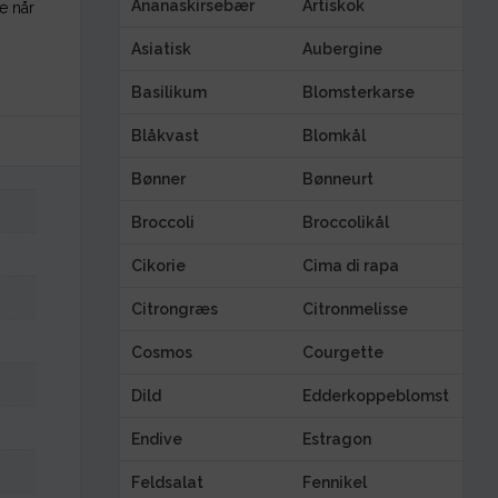
Ananaskirsebær
Artiskok
e når
Asiatisk
Aubergine
Basilikum
Blomsterkarse
Blåkvast
Blomkål
Bønner
Bønneurt
Broccoli
Broccolikål
Cikorie
Cima di rapa
Citrongræs
Citronmelisse
Cosmos
Courgette
Dild
Edderkoppeblomst
Endive
Estragon
Feldsalat
Fennikel