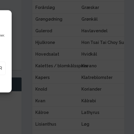
Forårsløg
Græskar
Grøngødning
Grønkål
Gulerod
Havlavendel
ier,
Hjulkrone
Hon Tsai Tai Choy Sum
Hovedsalat
Hvidkål
Kalettes / blomkålsspirer
Kiwano
R
Kapers
Klatreblomster
Knold
Koriander
Kvan
Kålrabi
Kålroe
Lathyrus
Lisianthus
Løg