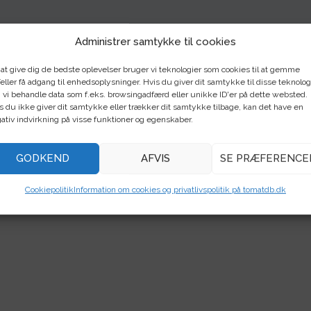
Administrer samtykke til cookies
 at give dig de bedste oplevelser bruger vi teknologier som cookies til at gemme
eller få adgang til enhedsoplysninger. Hvis du giver dit samtykke til disse teknolog
 vi behandle data som f.eks. browsingadfærd eller unikke ID'er på dette websted.
s du ikke giver dit samtykke eller trækker dit samtykke tilbage, kan det have en
ativ indvirkning på visse funktioner og egenskaber.
GODKEND
AFVIS
SE PRÆFERENCE
Cookiepolitik
Information om cookies og privatlivspolitik på tomatdb.dk
…