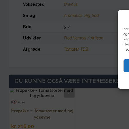
Voksested
Drivhus
Smag
Aromatisk
,
Rig
,
Sød
Brix
5, 7
For
og/
Udvikler
Fred Hempel / Artisan
kan
Hvi
Afgrøde
Tomater
,
TDB
neg
DU KUNNE OGSÅ VÆRE INTERESSERET I
På lager
Frøpakke – Tomatsorter med høj
ydeevne
kr.
216,00