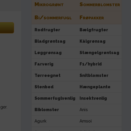
Mikrogrønt
Sommerblomster
Bi/sommerfugl
Frøpakker
Rodfrugter
Bælgfrugter
Bladgrøntsag
Kålgrønsag
Løggrønsag
Stængelgrøntsag
Farverig
F1/hybrid
Tørreegnet
Snitblomster
Stenbed
Hængeplante
Sommerfuglvenlig
Insektvenlig
ger.
Biblomster
Anis
Agurk
Amsoi