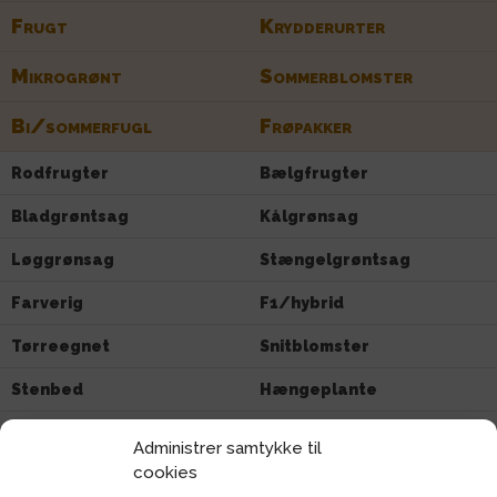
Frugt
Krydderurter
Mikrogrønt
Sommerblomster
Bi/sommerfugl
Frøpakker
Rodfrugter
Bælgfrugter
Bladgrøntsag
Kålgrønsag
Løggrønsag
Stængelgrøntsag
Farverig
F1/hybrid
Tørreegnet
Snitblomster
Stenbed
Hængeplante
Sommerfuglvenlig
Insektvenlig
Administrer samtykke til
cookies
Biblomster
Anis