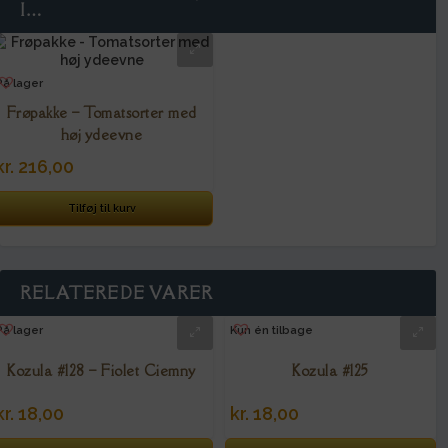
I…
På lager
Frøpakke – Tomatsorter med
høj ydeevne
kr.
216,00
Tilføj til kurv
RELATEREDE VARER
På lager
Kun én tilbage
Kozula #128 – Fiolet Ciemny
Kozula #125
kr.
18,00
kr.
18,00