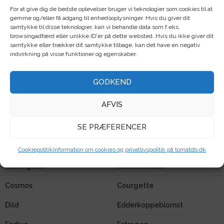
For at give dig de bedste oplevelser bruger vi teknologier som cookies til at
Agurk
Amsoi
gemme og/eller få adgang til enhedsoplysninger. Hvis du giver dit
samtykke til disse teknologier, kan vi behandle data som f.eks.
Ananaskirsebær
Artiskok
browsingadfærd eller unikke ID'er på dette websted. Hvis du ikke giver dit
samtykke eller trækker dit samtykke tilbage, kan det have en negativ
Asiatisk
Aubergine
indvirkning på visse funktioner og egenskaber.
Basilikum
Blomsterkarse
GODKEND
Blåkvast
Blomkål
AFVIS
Bønner
Bønneurt
SE PRÆFERENCER
Broccoli
Broccolikål
Cikorie
Cima di rapa
Cookiepolitik
Information om cookies og privatlivspolitik på tomatdb.dk
Citrongræs
Citronmelisse
Cosmos
Courgette
Dild
Edderkoppeblomst