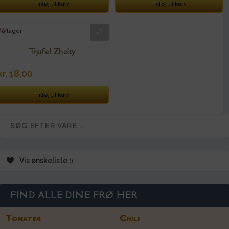
Tilføj til kurv
Tilføj til kurv
På lager
Trjufel Zholty
kr.
18,00
Tilføj til kurv
Vis ønskeliste
FIND ALLE DINE FRØ HER
Tomater
Chili