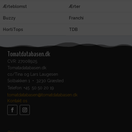
Ærteblomst
Ærter
Buzzy
Franchi
HortiTops
TDB
Tomatdatabasen.dk
CVR: 27008925
Tomatadatabasen.dk
co/Tina og Lars Laugesen
Solbakken 1 • 3230 Græsted
Telefon:
+45 50 50 20 19
tomatdatabasen@tomatdatabasen.dk
Kontakt os