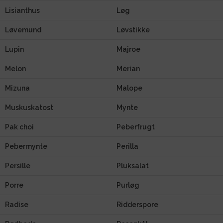
Lisianthus
Løg
Løvemund
Løvstikke
Lupin
Majroe
Melon
Merian
Mizuna
Malope
Muskuskatost
Mynte
Pak choi
Peberfrugt
Pebermynte
Perilla
Persille
Pluksalat
Porre
Purløg
Radise
Ridderspore