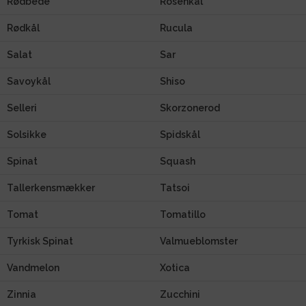
Rødbede
Rosenkål
Rødkål
Rucula
Salat
Sar
Savoykål
Shiso
Selleri
Skorzonerod
Solsikke
Spidskål
Spinat
Squash
Tallerkensmækker
Tatsoi
Tomat
Tomatillo
Tyrkisk Spinat
Valmueblomster
Vandmelon
Xotica
Zinnia
Zucchini