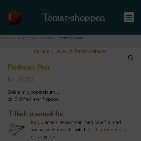
Tomat-shoppen
Forside
/
Shop
/
Frø
/
Tomatfrø
/ Piedmont Pear
Se flere billeder på Tomatdatabasen
Piedmont Pear
kr.
18,00
Solanum lycopersicum L.
ca. 6-8 frø i hver frøpose
Tilkøb planteskilte
Køb planteskilte sammen med dine frø med
sortsnavnet præget i skiltet.
Klik her for yderligere
oplysninger