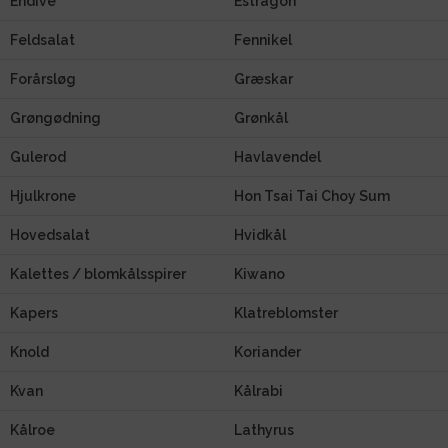
Endive
Estragon
Feldsalat
Fennikel
Forårsløg
Græskar
Grøngødning
Grønkål
Gulerod
Havlavendel
Hjulkrone
Hon Tsai Tai Choy Sum
Hovedsalat
Hvidkål
Kalettes / blomkålsspirer
Kiwano
Kapers
Klatreblomster
Knold
Koriander
Kvan
Kålrabi
Kålroe
Lathyrus