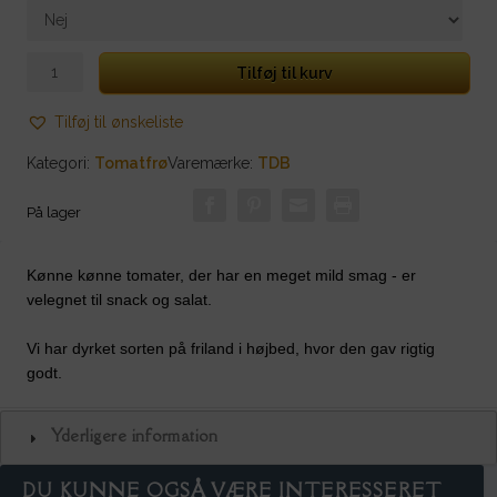
Piedmont
Tilføj til kurv
Pear
antal
Tilføj til ønskeliste
Kategori:
Tomatfrø
Varemærke:
TDB
På lager
Kønne kønne tomater, der har en meget mild smag - er
velegnet til snack og salat.
Vi har dyrket sorten på friland i højbed, hvor den gav rigtig
godt.
Yderligere information
DU KUNNE OGSÅ VÆRE INTERESSERET