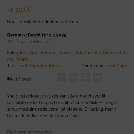
kr.
19,00
Horti Tops® Sorrel. Indeholder ca. 1g
Bemærk: Bedst før 1.7.2025
Tilføj til ønskeliste
Kategorier:
April
,
Februar
,
Januar
,
Juli
,
Juni
,
Krydderurtefrø
,
Maj
,
Marts
Tags:
HortiTops
,
krydderurt
Varemærke:
HortiTops
Ikke på lager
Yndig og dekorativ urt, der kan tilføre noget syre til
salatskålen eller bruges f.eks. til retter med fisk. Er meget
smuk med sine røde vener på bladene. Er flerårig, men i
Danmark dyrkes den ofte som etårig
Yderligere information