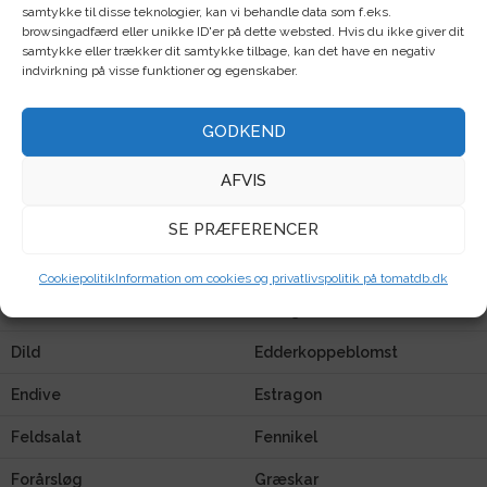
samtykke til disse teknologier, kan vi behandle data som f.eks.
Asiatisk
Aubergine
browsingadfærd eller unikke ID'er på dette websted. Hvis du ikke giver dit
samtykke eller trækker dit samtykke tilbage, kan det have en negativ
Basilikum
Blomsterkarse
indvirkning på visse funktioner og egenskaber.
Blåkvast
Blomkål
GODKEND
Bønner
Bønneurt
AFVIS
Broccoli
Broccolikål
Cikorie
Cima di rapa
SE PRÆFERENCER
Citrongræs
Citronmelisse
Cookiepolitik
Information om cookies og privatlivspolitik på tomatdb.dk
Cosmos
Courgette
Dild
Edderkoppeblomst
Endive
Estragon
Feldsalat
Fennikel
Forårsløg
Græskar