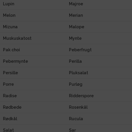
Lupin
Majroe
Melon
Merian
Mizuna
Malope
Muskuskatost
Mynte
Pak choi
Peberfrugt
Pebermynte
Perilla
Persille
Pluksalat
Porre
Purløg
Radise
Ridderspore
Rødbede
Rosenkål
Rødkål
Rucula
Salat
Sar