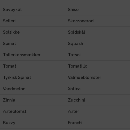
Savoykål
Shiso
Selleri
Skorzonerod
Solsikke
Spidskål
Spinat
Squash
Tallerkensmækker
Tatsoi
Tomat
Tomatillo
Tyrkisk Spinat
Valmueblomster
Vandmelon
Xotica
Zinnia
Zucchini
Ærteblomst
Ærter
Buzzy
Franchi