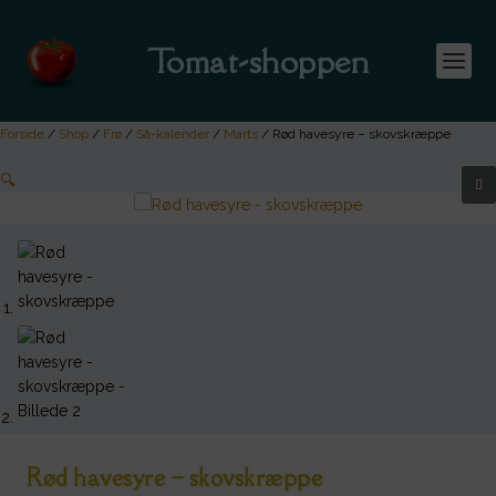
Tomat-shoppen
Forside
/
Shop
/
Frø
/
Så-kalender
/
Marts
/ Rød havesyre – skovskræppe
🔍
Rød havesyre – skovskræppe