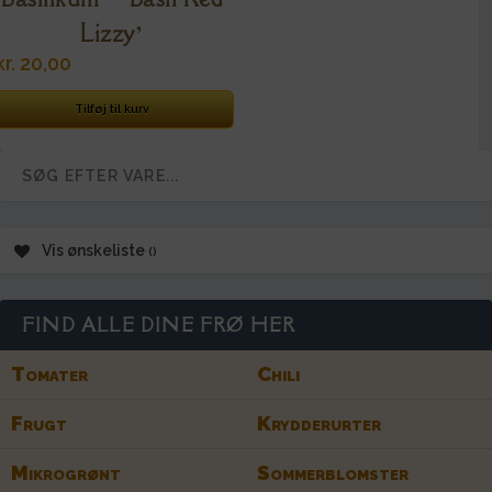
Lizzy’
kr.
20,00
Tilføj til kurv
Vis ønskeliste
FIND ALLE DINE FRØ HER
Tomater
Chili
Frugt
Krydderurter
Mikrogrønt
Sommerblomster