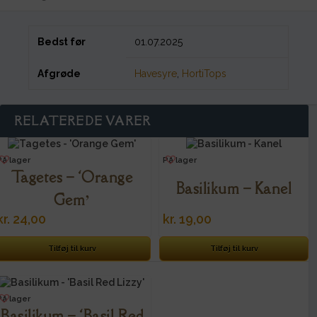
Bedst før
01.07.2025
Afgrøde
Havesyre
,
HortiTops
RELATEREDE VARER
På lager
På lager
Tagetes – ‘Orange
Basilikum – Kanel
Gem’
kr.
24,00
kr.
19,00
Tilføj til kurv
Tilføj til kurv
På lager
Basilikum – ‘Basil Red