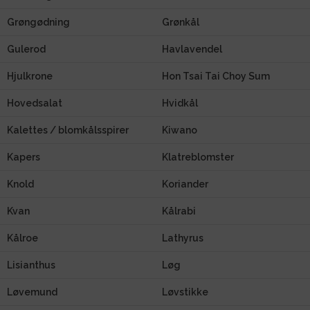
Grøngødning
Grønkål
Gulerod
Havlavendel
Hjulkrone
Hon Tsai Tai Choy Sum
Hovedsalat
Hvidkål
Kalettes / blomkålsspirer
Kiwano
Kapers
Klatreblomster
Knold
Koriander
Kvan
Kålrabi
Kålroe
Lathyrus
Lisianthus
Løg
Løvemund
Løvstikke