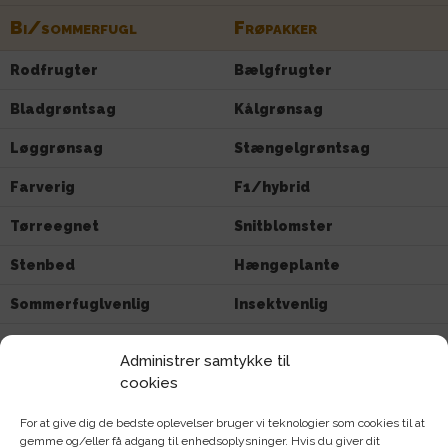
Bi/sommerfugl
Frøpakker
Rodfrugter
Bælgfrugter
Bladgrøntsag
Kålgrønsag
Løggrønsag
Stængelgrøntsag
Farverig
F1/hybrid
Tørreegnet
Snitblomster
Stenbed
Hængeplante
Sommerfuglvenlig
Insektvenlig
Biblomster
Anis
Administrer samtykke til
cookies
Agurk
Amsoi
Ananaskirsebær
Artiskok
For at give dig de bedste oplevelser bruger vi teknologier som cookies til at
gemme og/eller få adgang til enhedsoplysninger. Hvis du giver dit