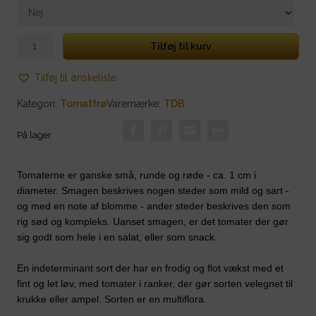
Sweet
Tilføj til kurv
Pea
Currant
Tilføj til ønskeliste
antal
Kategori:
Tomatfrø
Varemærke:
TDB
På lager
Tomaterne er ganske små, runde og røde - ca. 1 cm i
diameter. Smagen beskrives nogen steder som mild og sart -
og med en note af blomme - ander steder beskrives den som
rig sød og kompleks. Uanset smagen, er det tomater der gør
sig godt som hele i en salat, eller som snack.
En indeterminant sort der har en frodig og flot vækst med et
fint og let løv, med tomater i ranker, der gør sorten velegnet til
krukke eller ampel. Sorten er en multiflora.