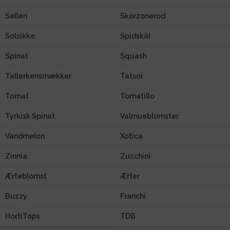
Selleri
Skorzonerod
Solsikke
Spidskål
Spinat
Squash
Tallerkensmækker
Tatsoi
Tomat
Tomatillo
Tyrkisk Spinat
Valmueblomster
Vandmelon
Xotica
Zinnia
Zucchini
Ærteblomst
Ærter
Buzzy
Franchi
HortiTops
TDB