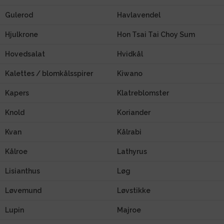
Gulerod
Havlavendel
Hjulkrone
Hon Tsai Tai Choy Sum
Hovedsalat
Hvidkål
Kalettes / blomkålsspirer
Kiwano
Kapers
Klatreblomster
Knold
Koriander
Kvan
Kålrabi
Kålroe
Lathyrus
Lisianthus
Løg
Løvemund
Løvstikke
Lupin
Majroe