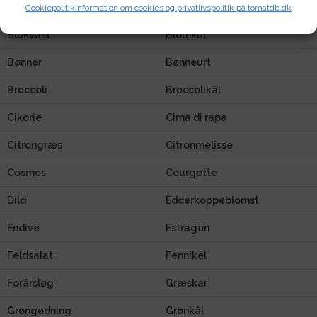
Basilikum
Blomsterkarse
Cookiepolitik
Information om cookies og privatlivspolitik på tomatdb.dk
Blåkvast
Blomkål
Bønner
Bønneurt
Broccoli
Broccolikål
Cikorie
Cima di rapa
Citrongræs
Citronmelisse
Cosmos
Courgette
Dild
Edderkoppeblomst
Endive
Estragon
Feldsalat
Fennikel
Forårsløg
Græskar
Grøngødning
Grønkål