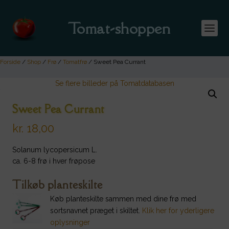
Tomat-shoppen
Forside
/
Shop
/
Frø
/
Tomatfrø
/ Sweet Pea Currant
Se flere billeder på Tomatdatabasen
Sweet Pea Currant
kr.
18,00
Solanum lycopersicum L.
ca. 6-8 frø i hver frøpose
Tilkøb planteskilte
Køb planteskilte sammen med dine frø med
sortsnavnet præget i skiltet.
Klik her for yderligere
oplysninger