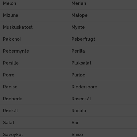
Melon
Merian
Mizuna
Malope
Muskuskatost
Mynte
Pak choi
Peberfrugt
Pebermynte
Perilla
Persille
Pluksalat
Porre
Purløg
Radise
Ridderspore
Rødbede
Rosenkål
Rødkål
Rucula
Salat
Sar
Savoykål
Shiso