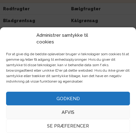
Rodfrugter
Bælgfrugter
Bladgrøntsag
Kålgrønsag
Løggrønsag
Stængelgrøntsag
Administrer samtykke til
cookies
Farverig
F1/hybrid
For at give dig de bedste oplevelser bruger vi teknologier som cookies til at
Tørreegnet
Snitblomster
gemme og/eller få adgang til enhedsoplysninger. Hvis du giver dit
samtykke til disse teknologier, kan vi behandle data som f.eks.
Stenbed
Hængeplante
browsingadfærd eller unikke ID'er på dette websted. Hvis du ikke giver dit
samtykke eller trækker dit samtykke tilbage, kan det have en negativ
Sommerfuglvenlig
Insektvenlig
indvirkning på visse funktioner og egenskaber.
Biblomster
Anis
GODKEND
Agurk
Amsoi
AFVIS
Ananaskirsebær
Artiskok
SE PRÆFERENCER
Asiatisk
Aubergine