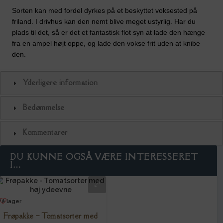
Sorten kan med fordel dyrkes på et beskyttet voksested på
friland. I drivhus kan den nemt blive meget ustyrlig. Har du
plads til det, så er det et fantastisk flot syn at lade den hænge
fra en ampel højt oppe, og lade den vokse frit uden at knibe
den.
Yderligere information
Bedømmelse
Kommentarer
DU KUNNE OGSÅ VÆRE INTERESSERET
I…
På lager
Frøpakke – Tomatsorter med