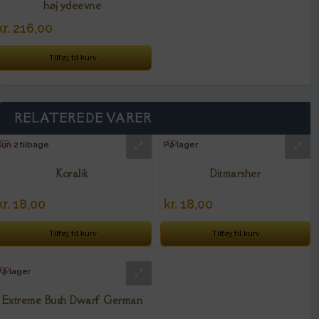
høj ydeevne
kr.
216,00
Tilføj til kurv
RELATEREDE VARER
Kun 2 tilbage
På lager
Koralik
Ditmarsher
kr.
18,00
kr.
18,00
Tilføj til kurv
Tilføj til kurv
På lager
Extreme Bush Dwarf German