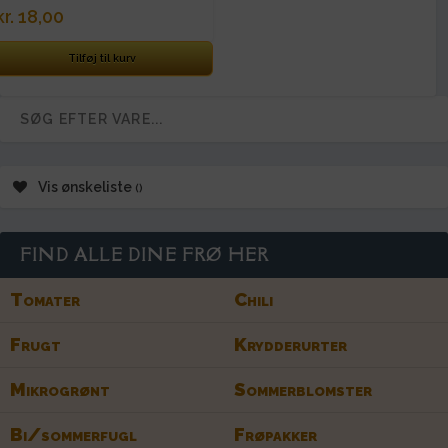
kr.
18,00
Tilføj til kurv
Vis ønskeliste
FIND ALLE DINE FRØ HER
Tomater
Chili
Frugt
Krydderurter
Mikrogrønt
Sommerblomster
Bi/sommerfugl
Frøpakker