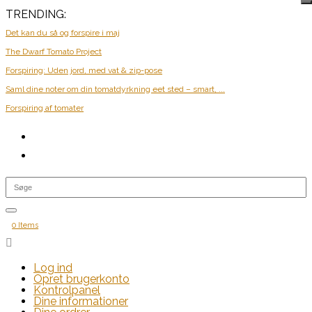
TRENDING:
Det kan du så og forspire i maj
The Dwarf Tomato Project
Forspiring: Uden jord, med vat & zip-pose
Saml dine noter om din tomatdyrkning eet sted – smart, ...
Forspiring af tomater
0 Items

Log ind
Opret brugerkonto
Kontrolpanel
Dine informationer