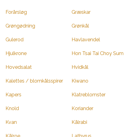
Forårsløg
Græskar
Grøngødning
Grønkål
Gulerod
Havlavendel
Hjulkrone
Hon Tsai Tai Choy Sum
Hovedsalat
Hvidkål
Kalettes / blomkålsspirer
Kiwano
Kapers
Klatreblomster
Knold
Koriander
Kvan
Kålrabi
Kålroe
Lathyrus