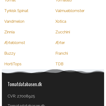
Tomat
Tomatillo
Tyrkisk Spinat
Valmueblomster
Vandmelon
Xotica
Zinnia
Zucchini
Ærteblomst
Ærter
Buzzy
Franchi
HortiTops
TDB
Tomatdatabasen.dk
CVR: 27008925
Tomatadatabasen.dk