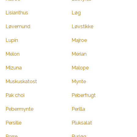
Lisianthus
Løg
Løvemund
Løvstikke
Lupin
Majroe
Melon
Merian
Mizuna
Malope
Muskuskatost
Mynte
Pak choi
Peberfrugt
Pebermynte
Perilla
Persille
Pluksalat
Porre
Purløg