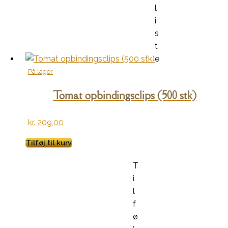
l
i
s
t
e
På lager
Tomat opbindingsclips (500 stk)
kr.
209,00
Tilføj til kurv
T
i
l
f
ø