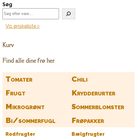
kr. 105,00
Søg
har
flere
varianter.
Vis ønskeliste
Mulighederne
kan
vælges
Kurv
på
varesiden
Find alle dine frø her
Tomater
Chili
Frugt
Krydderurter
Mikrogrønt
Sommerblomster
Bi/sommerfugl
Frøpakker
Rodfrugter
Bælgfrugter