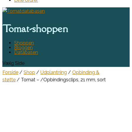
Dine ordrer
Tomat-shoppen
Shoppen
Bloggen
Databasen
Vælg Side
Forside
/
Shop
/
Udplantning
/
Opbinding &
støtte
/ Tomat – /Opbindingsclips, 21 mm, sort