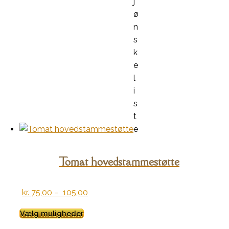
j
ø
n
s
k
e
l
i
s
t
e
Tomat hovedstammestøtte
Prisinterval:
kr.
75,00
–
105,00
kr. 75,00
Dette
Vælg muligheder
til
vare