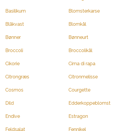
Basilikum
Blomsterkarse
Blåkvast
Blomkål
Bønner
Bønneurt
Broccoli
Broccolikål
Cikorie
Cima di rapa
Citrongræs
Citronmelisse
Cosmos
Courgette
Dild
Edderkoppeblomst
Endive
Estragon
Feldsalat
Fennikel