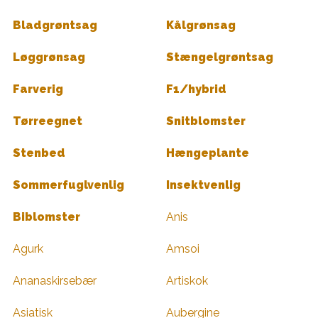
Bladgrøntsag
Kålgrønsag
Løggrønsag
Stængelgrøntsag
Farverig
F1/hybrid
Tørreegnet
Snitblomster
Stenbed
Hængeplante
Sommerfuglvenlig
Insektvenlig
Biblomster
Anis
Agurk
Amsoi
Ananaskirsebær
Artiskok
Asiatisk
Aubergine