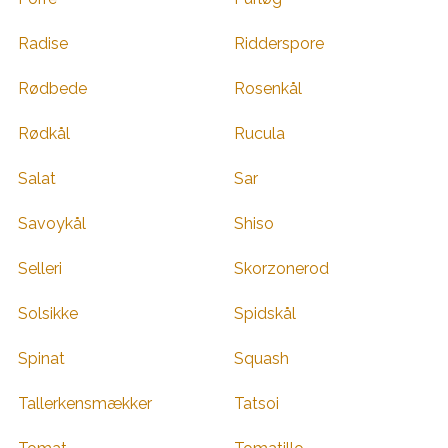
Radise
Ridderspore
Rødbede
Rosenkål
Rødkål
Rucula
Salat
Sar
Savoykål
Shiso
Selleri
Skorzonerod
Solsikke
Spidskål
Spinat
Squash
Tallerkensmækker
Tatsoi