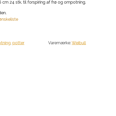
 cm 24 stk. til forspiring af frø og ompotning.
den.
 ønskeliste
tning
,
potter
Varemærke:
Weibull