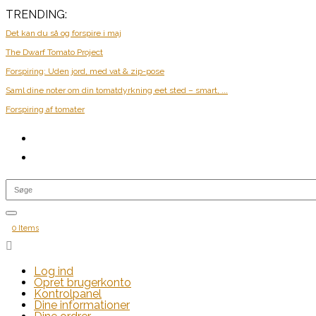
TRENDING:
Det kan du så og forspire i maj
The Dwarf Tomato Project
Forspiring: Uden jord, med vat & zip-pose
Saml dine noter om din tomatdyrkning eet sted – smart, ...
Forspiring af tomater
0 Items

Log ind
Opret brugerkonto
Kontrolpanel
Dine informationer