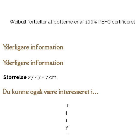
Weibull fortæller at potterne er af 100% PEFC certificeret
Yderligere information
Yderligere information
Størrelse
27 × 7 × 7 cm
Du kunne også være interesseret i…
T
i
l
f