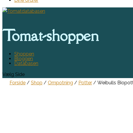
Dine ordrer
Tomat-shoppen
Shoppen
Bloggen
Databasen
Vælg Side
Forside
/
Shop
/
Ompotning
/
Potter
/ Weibulls Biopot