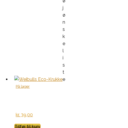
ø
j
ø
n
s
k
e
l
i
s
t
e
På lager
kr.
39,00
Tilføj til kurv