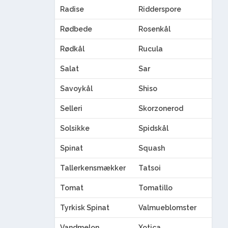
Radise
Ridderspore
Rødbede
Rosenkål
Rødkål
Rucula
Salat
Sar
Savoykål
Shiso
Selleri
Skorzonerod
Solsikke
Spidskål
Spinat
Squash
Tallerkensmækker
Tatsoi
Tomat
Tomatillo
Tyrkisk Spinat
Valmueblomster
Vandmelon
Xotica