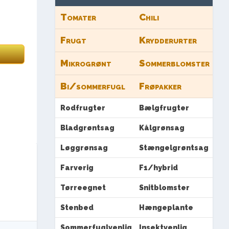
Tomater
Chili
Frugt
Krydderurter
Mikrogrønt
Sommerblomster
Bi/sommerfugl
Frøpakker
Rodfrugter
Bælgfrugter
Bladgrøntsag
Kålgrønsag
Løggrønsag
Stængelgrøntsag
Farverig
F1/hybrid
Tørreegnet
Snitblomster
Stenbed
Hængeplante
Sommerfuglvenlig
Insektvenlig