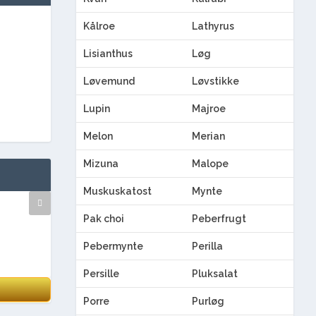
Kålroe
Lathyrus
Lisianthus
Løg
Løvemund
Løvstikke
Lupin
Majroe
Melon
Merian
Mizuna
Malope
Muskuskatost
Mynte
Pak choi
Peberfrugt
Pebermynte
Perilla
Persille
Pluksalat
Porre
Purløg