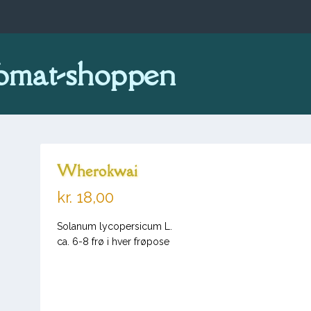
omat-shoppen
Wherokwai
kr.
18,00
Solanum lycopersicum L.
ca. 6-8 frø i hver frøpose