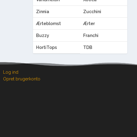
Zinnia
Zucchini
Ærteblomst
Ærter
Buzzy
Franchi
HortiTops
TDB
Log ind
Opret brugerkonto