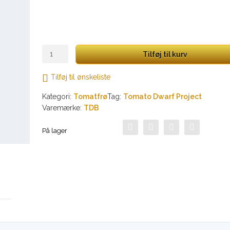
Wherokwai
Tilføj til kurv
antal
Tilføj til ønskeliste
Kategori:
Tomatfrø
Tag:
Tomato Dwarf Project
Varemærke:
TDB
På lager