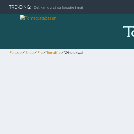
TRENDING:
Det kan du så og forspire i maj
T
Forside
/
Shop
/
Frø
/
Tomatfrø
/ Wherokwai