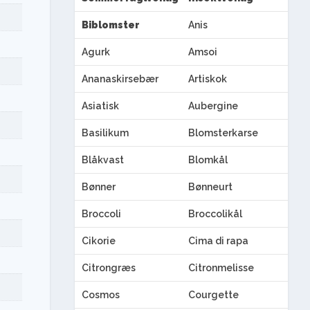
Biblomster
Anis
Agurk
Amsoi
Ananaskirsebær
Artiskok
Asiatisk
Aubergine
Basilikum
Blomsterkarse
Blåkvast
Blomkål
Bønner
Bønneurt
Broccoli
Broccolikål
Cikorie
Cima di rapa
Citrongræs
Citronmelisse
Cosmos
Courgette