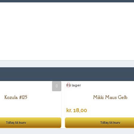
På lager
Kozula #125
Mikki Maus Gelb
kr.
18,00
Tilføj til kurv
Tilføj til kurv