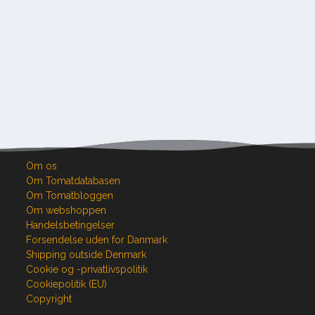
Om os
Om Tomatdatabasen
Om Tomatbloggen
Om webshoppen
Handelsbetingelser
Forsendelse uden for Danmark
Shipping outside Denmark
Cookie og -privatlivspolitik
Cookiepolitik (EU)
Copyright