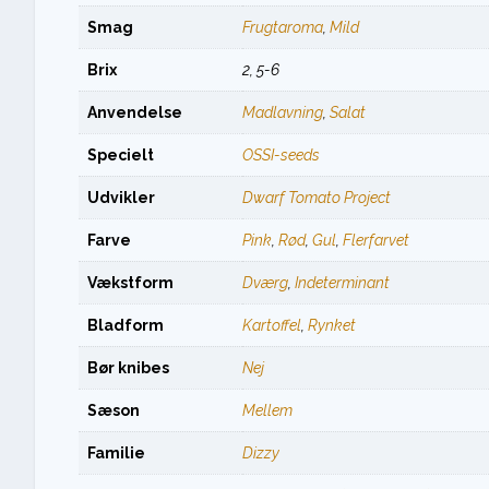
Smag
Frugtaroma
,
Mild
Brix
2, 5-6
Anvendelse
Madlavning
,
Salat
Specielt
OSSI-seeds
Udvikler
Dwarf Tomato Project
Farve
Pink
,
Rød
,
Gul
,
Flerfarvet
Vækstform
Dværg
,
Indeterminant
Bladform
Kartoffel
,
Rynket
Bør knibes
Nej
Sæson
Mellem
Familie
Dizzy