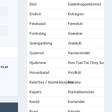
Dild
Edderkoppeblomst
Endive
Estragon
Feldsalat
Fennikel
Forårsløg
Græskar
Grøngødning
Grønkål
Gulerod
Havlavendel
Hjulkrone
Hon Tsai Tai Choy Sum
:13:49
Hovedsalat
Hvidkål
.
Kalettes / blomkålsspirer
Kiwano
Kapers
Klatreblomster
Knold
Koriander
Kvan
Kålrabi