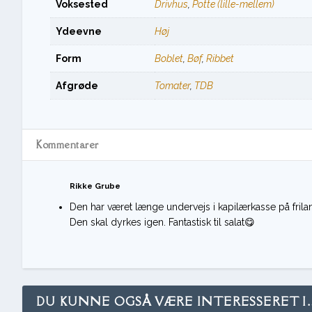
Voksested
Drivhus
,
Potte (lille-mellem)
Ydeevne
Høj
Form
Boblet
,
Bøf
,
Ribbet
Afgrøde
Tomater
,
TDB
Kommentarer
Rikke Grube
Den har været længe undervejs i kapilærkasse på frilan
Den skal dyrkes igen. Fantastisk til salat😋
DU KUNNE OGSÅ VÆRE INTERESSERET I