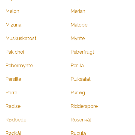
Melon
Merian
Mizuna
Malope
Muskuskatost
Mynte
Pak choi
Peberfrugt
Pebermynte
Perilla
Persille
Pluksalat
Porre
Purløg
Radise
Ridderspore
Rødbede
Rosenkål
Rødkål
Rucula