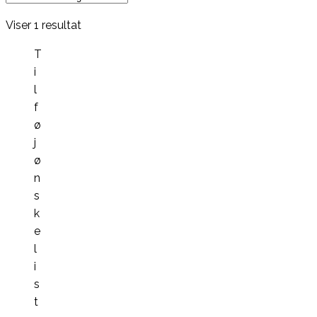
Viser 1 resultat
T
i
l
f
ø
j
ø
n
s
k
e
l
i
s
t