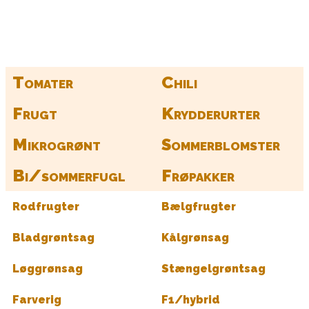
Find alle dine frø her
Tomater
Chili
Frugt
Krydderurter
Mikrogrønt
Sommerblomster
Bi/sommerfugl
Frøpakker
Rodfrugter
Bælgfrugter
Bladgrøntsag
Kålgrønsag
Løggrønsag
Stængelgrøntsag
Farverig
F1/hybrid