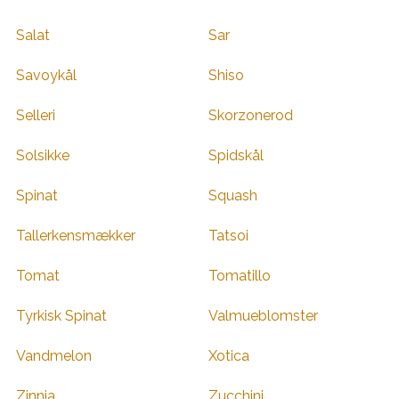
Salat
Sar
Savoykål
Shiso
Selleri
Skorzonerod
Solsikke
Spidskål
Spinat
Squash
Tallerkensmækker
Tatsoi
Tomat
Tomatillo
Tyrkisk Spinat
Valmueblomster
Vandmelon
Xotica
Zinnia
Zucchini