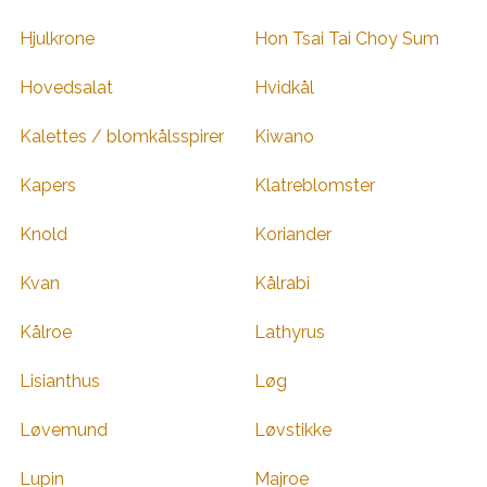
Hjulkrone
Hon Tsai Tai Choy Sum
Hovedsalat
Hvidkål
Kalettes / blomkålsspirer
Kiwano
Kapers
Klatreblomster
Knold
Koriander
Kvan
Kålrabi
Kålroe
Lathyrus
Lisianthus
Løg
Løvemund
Løvstikke
Lupin
Majroe