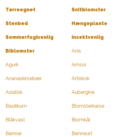
Tørreegnet
Snitblomster
Stenbed
Hængeplante
Sommerfuglvenlig
Insektvenlig
Biblomster
Anis
Agurk
Amsoi
Ananaskirsebær
Artiskok
Asiatisk
Aubergine
Basilikum
Blomsterkarse
Blåkvast
Blomkål
Bønner
Bønneurt