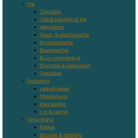
Frø
Tomatfrø
Chili & peberfrugt frø
Mikrogrønt
Frugt- & grøntsagsfrø
Krydderurtefrø
Bladgrøntfrø
Bi og sommerfugl
Blomster & dekoration
Frøpakker
Forspiring
Vækstmedier
Minidrivhuse
Planteskilte
Lys & varme
Ompotning
Bakker
Booster & gødning