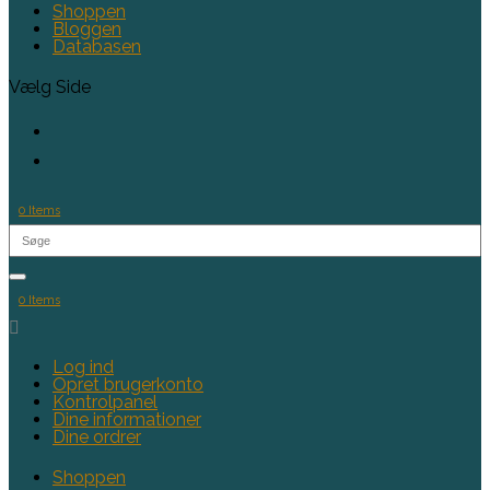
Shoppen
Bloggen
Databasen
Vælg Side
0 Items
0 Items

Log ind
Opret brugerkonto
Kontrolpanel
Dine informationer
Dine ordrer
Shoppen