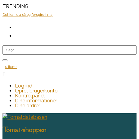
TRENDING:
Det kan du så og forspire i maj
0 Items

Log ind
Opret brugerkonto
Kontrolpanel
Dine informationer
Dine ordrer
Tomat-shoppen