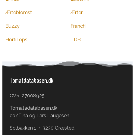
Ærteblomst
Ærter
Buzzy
Franchi
HortiTops
TDB
Tomatdatabasen.dk
CVR: 27008925
Tomatadatabasen.dk
co/Tina og Lars Laugesen
Solbakken 1 • 3230 Græsted