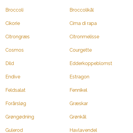
Broccoli
Broccolikål
Cikorie
Cima di rapa
Citrongræs
Citronmelisse
Cosmos
Courgette
Dild
Edderkoppeblomst
Endive
Estragon
Feldsalat
Fennikel
Forårsløg
Græskar
Grøngødning
Grønkål
Gulerod
Havlavendel