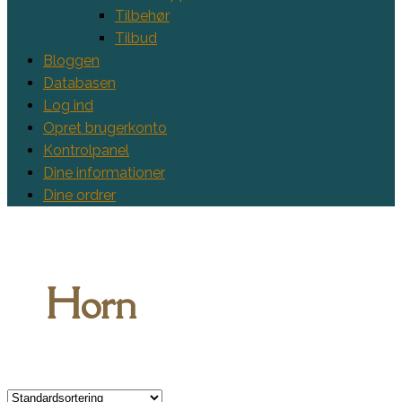
Tilbehør
Tilbud
Bloggen
Databasen
Log ind
Opret brugerkonto
Kontrolpanel
Dine informationer
Dine ordrer
Horn