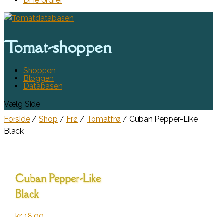
Dine ordrer
Tomat-shoppen
Shoppen
Bloggen
Databasen
Vælg Side
Forside
/
Shop
/
Frø
/
Tomatfrø
/ Cuban Pepper-Like
Black
Cuban Pepper-Like
Black
kr.
18,00