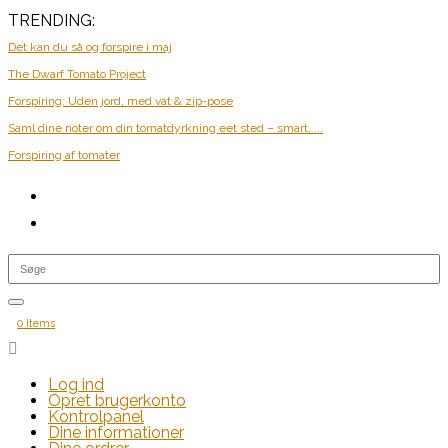
TRENDING:
Det kan du så og forspire i maj
The Dwarf Tomato Project
Forspiring: Uden jord, med vat & zip-pose
Saml dine noter om din tomatdyrkning eet sted – smart, ...
Forspiring af tomater
0 Items

Log ind
Opret brugerkonto
Kontrolpanel
Dine informationer