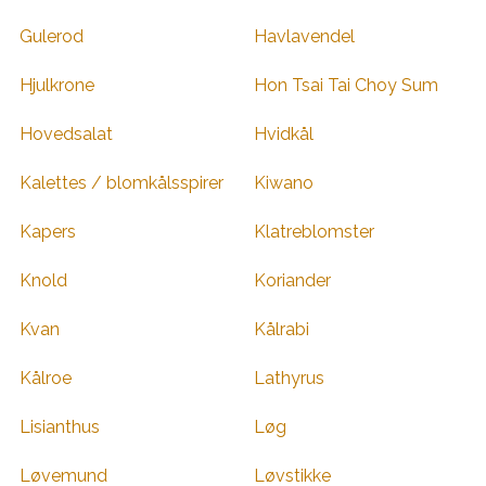
Gulerod
Havlavendel
Hjulkrone
Hon Tsai Tai Choy Sum
Hovedsalat
Hvidkål
Kalettes / blomkålsspirer
Kiwano
Kapers
Klatreblomster
Knold
Koriander
Kvan
Kålrabi
Kålroe
Lathyrus
Lisianthus
Løg
Løvemund
Løvstikke