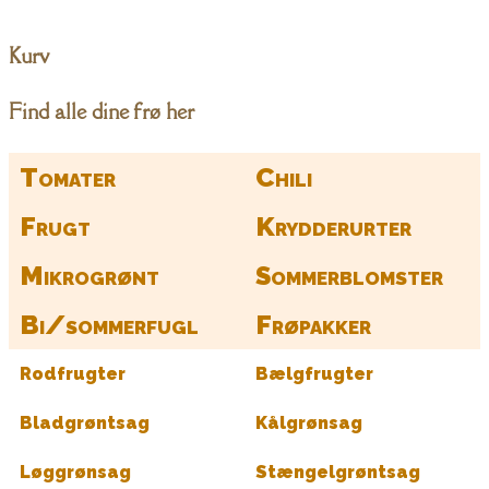
Kurv
Find alle dine frø her
Tomater
Chili
Frugt
Krydderurter
Mikrogrønt
Sommerblomster
Bi/sommerfugl
Frøpakker
Rodfrugter
Bælgfrugter
Bladgrøntsag
Kålgrønsag
Løggrønsag
Stængelgrøntsag