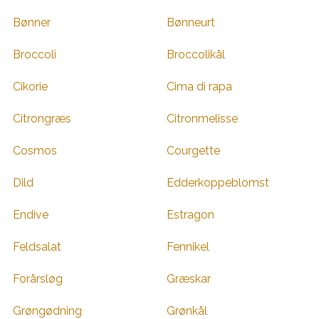
Bønner
Bønneurt
Broccoli
Broccolikål
Cikorie
Cima di rapa
Citrongræs
Citronmelisse
Cosmos
Courgette
Dild
Edderkoppeblomst
Endive
Estragon
Feldsalat
Fennikel
Forårsløg
Græskar
Grøngødning
Grønkål