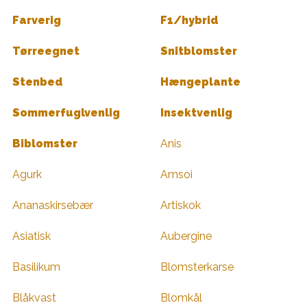
Farverig
F1/hybrid
Tørreegnet
Snitblomster
Stenbed
Hængeplante
Sommerfuglvenlig
Insektvenlig
Biblomster
Anis
Agurk
Amsoi
Ananaskirsebær
Artiskok
Asiatisk
Aubergine
Basilikum
Blomsterkarse
Blåkvast
Blomkål