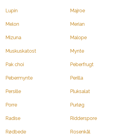
Lupin
Majroe
Melon
Merian
Mizuna
Malope
Muskuskatost
Mynte
Pak choi
Peberfrugt
Pebermynte
Perilla
Persille
Pluksalat
Porre
Purløg
Radise
Ridderspore
Rødbede
Rosenkål