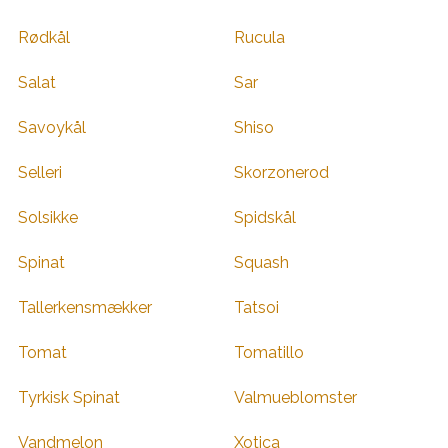
Rødkål
Rucula
Salat
Sar
Savoykål
Shiso
Selleri
Skorzonerod
Solsikke
Spidskål
Spinat
Squash
Tallerkensmækker
Tatsoi
Tomat
Tomatillo
Tyrkisk Spinat
Valmueblomster
Vandmelon
Xotica