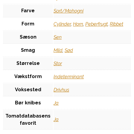
Farve
Sort/Mahogni
Form
Cylinder
,
Horn
,
Peberfrugt
,
Ribbet
Sæson
Sen
Smag
Mild
,
Sød
Størrelse
Stor
Vækstform
Indeterminant
Voksested
Drivhus
Bør knibes
Ja
Tomatdatabasens
Ja
favorit