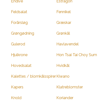
Endive
Estragon
Feldsalat
Fennikel
Forårsløg
Græskar
Grøngødning
Grønkål
Gulerod
Havlavendel
Hjulkrone
Hon Tsai Tai Choy Sum
Hovedsalat
Hvidkål
Kalettes / blomkålsspirer
Kiwano
Kapers
Klatreblomster
Knold
Koriander