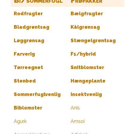
Bi/sommerfugl
Frøpakker
Rodfrugter
Bælgfrugter
Bladgrøntsag
Kålgrønsag
Løggrønsag
Stængelgrøntsag
Farverig
F1/hybrid
Tørreegnet
Snitblomster
Stenbed
Hængeplante
Sommerfuglvenlig
Insektvenlig
Biblomster
Anis
Agurk
Amsoi