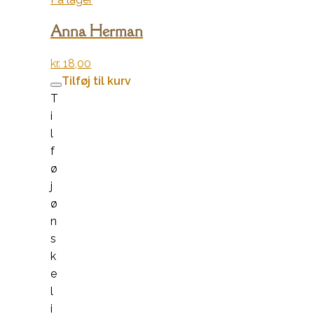
Anna Herman
kr.
18,00
Tilføj til kurv
T
i
l
f
ø
j
ø
n
s
k
e
l
i