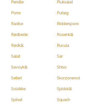
Persille
Pluksalat
Porre
Purløg
Radise
Ridderspore
Rødbede
Rosenkål
Rødkål
Rucula
Salat
Sar
Savoykål
Shiso
Selleri
Skorzonerod
Solsikke
Spidskål
Spinat
Squash