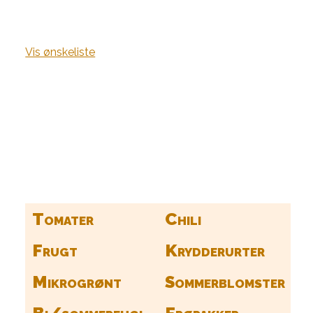
Vis ønskeliste
Kurv
Find alle dine frø her
Tomater
Chili
Frugt
Krydderurter
Mikrogrønt
Sommerblomster