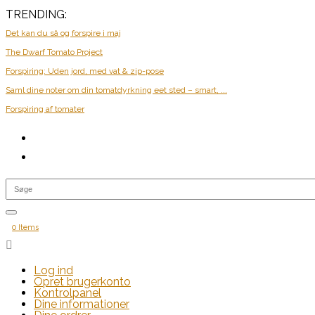
TRENDING:
Det kan du så og forspire i maj
The Dwarf Tomato Project
Forspiring: Uden jord, med vat & zip-pose
Saml dine noter om din tomatdyrkning eet sted – smart, ...
Forspiring af tomater
0 Items

Log ind
Opret brugerkonto
Kontrolpanel
Dine informationer