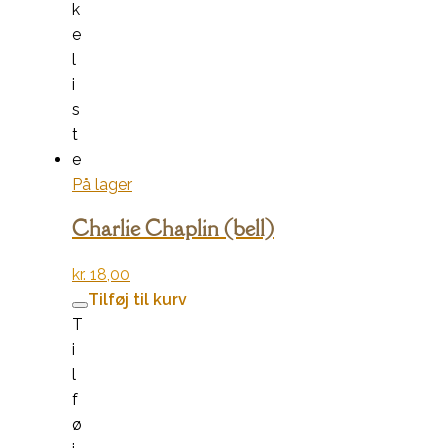
k
e
l
i
s
t
e
På lager
Charlie Chaplin (bell)
kr.
18,00
Tilføj til kurv
T
i
l
f
ø