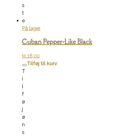
s
t
e
På lager
Cuban Pepper-Like Black
kr.
18,00
Tilføj til kurv
T
i
l
f
ø
j
ø
n
s