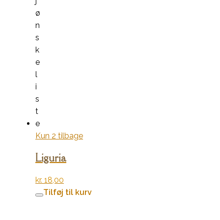
j
ø
n
s
k
e
l
i
s
t
e
Kun 2 tilbage
Liguria
kr.
18,00
Tilføj til kurv