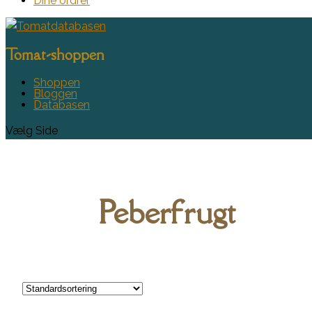
Dine ordrer
Tomat-shoppen
Shoppen
Bloggen
Databasen
Vælg Side
Peberfrugt