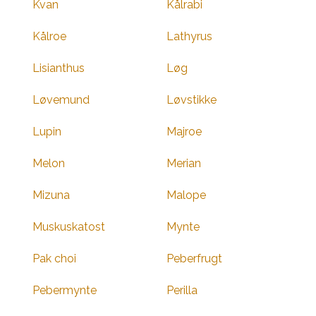
Kvan
Kålrabi
Kålroe
Lathyrus
Lisianthus
Løg
Løvemund
Løvstikke
Lupin
Majroe
Melon
Merian
Mizuna
Malope
Muskuskatost
Mynte
Pak choi
Peberfrugt
Pebermynte
Perilla