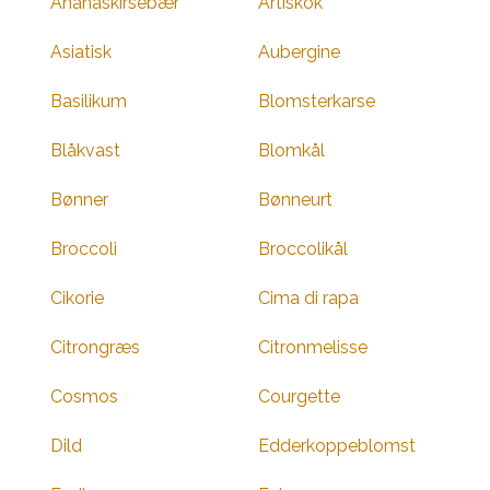
Ananaskirsebær
Artiskok
Asiatisk
Aubergine
Basilikum
Blomsterkarse
Blåkvast
Blomkål
Bønner
Bønneurt
Broccoli
Broccolikål
Cikorie
Cima di rapa
Citrongræs
Citronmelisse
Cosmos
Courgette
Dild
Edderkoppeblomst