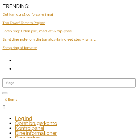
TRENDING:
Det kan du så og forspire i maj
The Dwarf Tomato Project
Forspiring: Uden jord, med vat & zip-pose
Saml dine noter om din tomatdyrkning eet sted – smart, ...
Forspiring af tomater
0 Items

Log ind
Opret brugerkonto
Kontrolpanel
Dine informationer