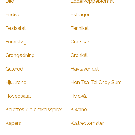
Dild
Edderkoppeblomst
Endive
Estragon
Feldsalat
Fennikel
Forårsløg
Græskar
Grøngødning
Grønkål
Gulerod
Havlavendel
Hjulkrone
Hon Tsai Tai Choy Sum
Hovedsalat
Hvidkål
Kalettes / blomkålsspirer
Kiwano
Kapers
Klatreblomster