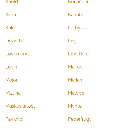
Knold
Koriander
Kvan
Kålrabi
Kålroe
Lathyrus
Lisianthus
Løg
Løvemund
Løvstikke
Lupin
Majroe
Melon
Merian
Mizuna
Malope
Muskuskatost
Mynte
Pak choi
Peberfrugt