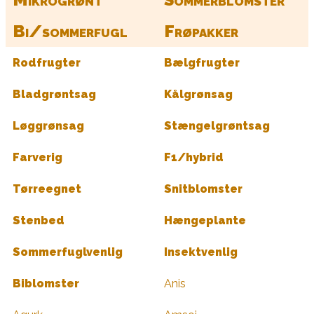
Bi/sommerfugl
Frøpakker
Rodfrugter
Bælgfrugter
Bladgrøntsag
Kålgrønsag
Løggrønsag
Stængelgrøntsag
Farverig
F1/hybrid
Tørreegnet
Snitblomster
Stenbed
Hængeplante
Sommerfuglvenlig
Insektvenlig
Biblomster
Anis