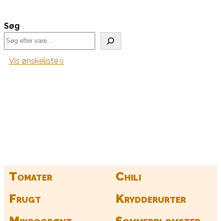
Søg
Vis ønskeliste
Kurv
Find alle dine frø her
Tomater
Chili
Frugt
Krydderurter
Mikrogrønt
Sommerblomster