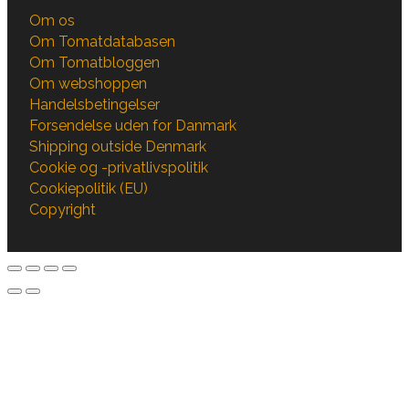
Om os
Om Tomatdatabasen
Om Tomatbloggen
Om webshoppen
Handelsbetingelser
Forsendelse uden for Danmark
Shipping outside Denmark
Cookie og -privatlivspolitik
Cookiepolitik (EU)
Copyright