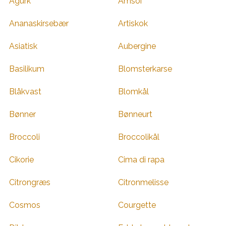
Agurk
Amsoi
Ananaskirsebær
Artiskok
Asiatisk
Aubergine
Basilikum
Blomsterkarse
Blåkvast
Blomkål
Bønner
Bønneurt
Broccoli
Broccolikål
Cikorie
Cima di rapa
Citrongræs
Citronmelisse
Cosmos
Courgette