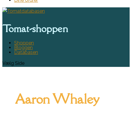
Dine ordrer
Tomat-shoppen
Shoppen
Bloggen
Databasen
Vælg Side
Aaron Whaley