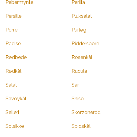
Pebermynte
Perilla
Persille
Pluksalat
Porre
Purløg
Radise
Ridderspore
Rødbede
Rosenkål
Rødkål
Rucula
Salat
Sar
Savoykål
Shiso
Selleri
Skorzonerod
Solsikke
Spidskål