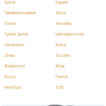
Spinat
Squash
Tallerkensmækker
Tatsoi
Tomat
Tomatillo
Tyrkisk Spinat
Valmueblomster
Vandmelon
Xotica
Zinnia
Zucchini
Ærteblomst
Ærter
Buzzy
Franchi
HortiTops
TDB