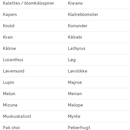
Kalettes / blomkålsspirer
Kiwano
Kapers
Klatreblomster
Knold
Koriander
Kvan
Kålrabi
Kålroe
Lathyrus
Lisianthus
Løg
Løvemund
Løvstikke
Lupin
Majroe
Melon
Merian
Mizuna
Malope
Muskuskatost
Mynte
Pak choi
Peberfrugt