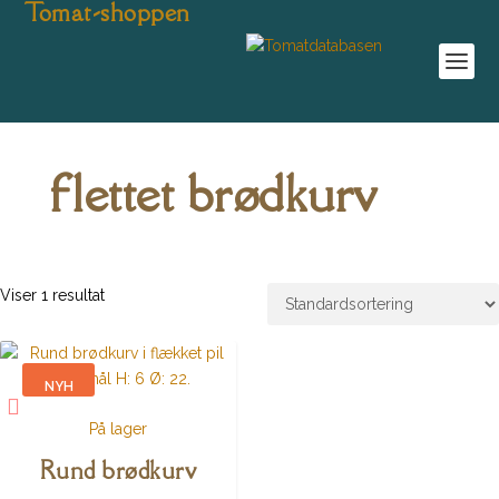
Tomat-shoppen
flettet brødkurv
Viser 1 resultat
NYH
ED
På lager
Rund brødkurv