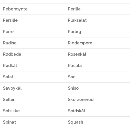
Pebermynte
Perilla
Persille
Pluksalat
Porre
Purløg
Radise
Ridderspore
Rødbede
Rosenkål
Rødkål
Rucula
Salat
Sar
Savoykål
Shiso
Selleri
Skorzonerod
Solsikke
Spidskål
Spinat
Squash