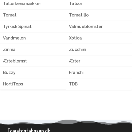
Tallerkensmækker
Tatsoi
Tomat
Tomatillo
Tyrkisk Spinat
Valmueblomster
Vandmelon
Xotica
Zinnia
Zucchini
Ærteblomst
Ærter
Buzzy
Franchi
HortiTops
TDB
Tomatdatabasen.dk