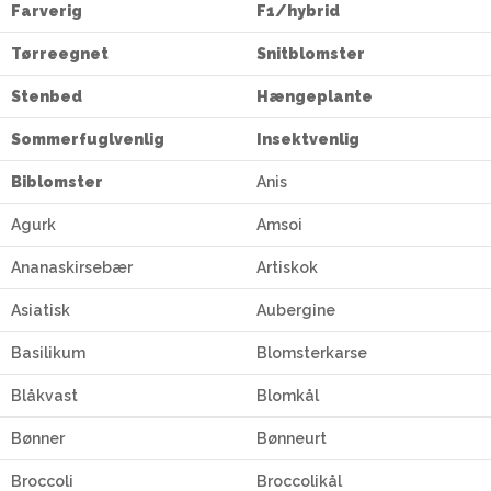
Farverig
F1/hybrid
Tørreegnet
Snitblomster
Stenbed
Hængeplante
Sommerfuglvenlig
Insektvenlig
Biblomster
Anis
Agurk
Amsoi
Ananaskirsebær
Artiskok
Asiatisk
Aubergine
Basilikum
Blomsterkarse
Blåkvast
Blomkål
Bønner
Bønneurt
Broccoli
Broccolikål