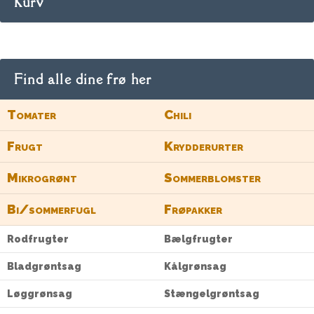
Kurv
Find alle dine frø her
Tomater
Chili
Frugt
Krydderurter
Mikrogrønt
Sommerblomster
Bi/sommerfugl
Frøpakker
Rodfrugter
Bælgfrugter
Bladgrøntsag
Kålgrønsag
Løggrønsag
Stængelgrøntsag