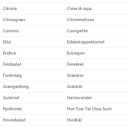
Cikorie
Cima di rapa
Citrongræs
Citronmelisse
Cosmos
Courgette
Dild
Edderkoppeblomst
Endive
Estragon
Feldsalat
Fennikel
Forårsløg
Græskar
Grøngødning
Grønkål
Gulerod
Havlavendel
Hjulkrone
Hon Tsai Tai Choy Sum
Hovedsalat
Hvidkål