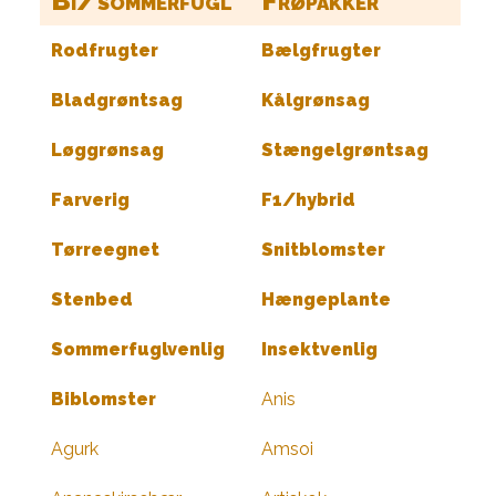
Bi/sommerfugl
Frøpakker
Rodfrugter
Bælgfrugter
Bladgrøntsag
Kålgrønsag
Løggrønsag
Stængelgrøntsag
Farverig
F1/hybrid
Tørreegnet
Snitblomster
Stenbed
Hængeplante
Sommerfuglvenlig
Insektvenlig
Biblomster
Anis
Agurk
Amsoi