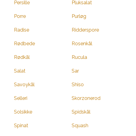
Persille
Pluksalat
Porre
Purløg
Radise
Ridderspore
Rødbede
Rosenkål
Rødkål
Rucula
Salat
Sar
Savoykål
Shiso
Selleri
Skorzonerod
Solsikke
Spidskål
Spinat
Squash