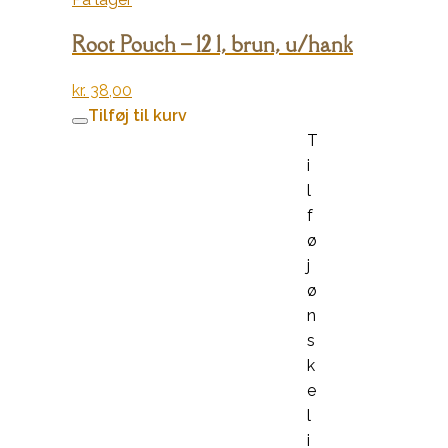
Root Pouch – 12 l, brun, u/hank
kr.
38,00
Tilføj til kurv
T
i
l
f
ø
j
ø
n
s
k
e
l
i