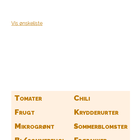
Vis ønskeliste
Kurv
Find alle dine frø her
Tomater
Chili
Frugt
Krydderurter
Mikrogrønt
Sommerblomster