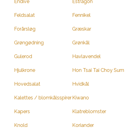
Endive
Estragon
Feldsalat
Fennikel
Forårsløg
Græskar
Grøngødning
Grønkål
Gulerod
Havlavendel
Hjulkrone
Hon Tsai Tai Choy Sum
Hovedsalat
Hvidkål
Kalettes / blomkålsspirer
Kiwano
Kapers
Klatreblomster
Knold
Koriander