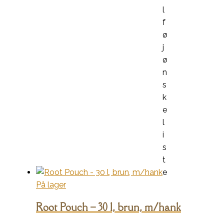
l
f
ø
j
ø
n
s
k
e
l
i
s
t
e
På lager
Root Pouch – 30 l, brun, m/hank