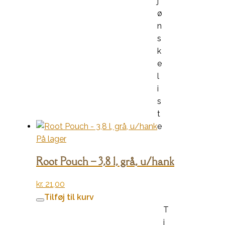
j
ø
n
s
k
e
l
i
s
t
e
På lager
Root Pouch – 3,8 l, grå, u/hank
kr.
21,00
Tilføj til kurv
T
i