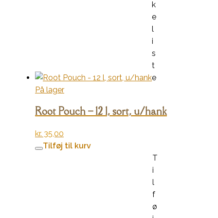
k
e
l
i
s
t
e
På lager
Root Pouch – 12 l, sort, u/hank
kr.
35,00
Tilføj til kurv
T
i
l
f
ø