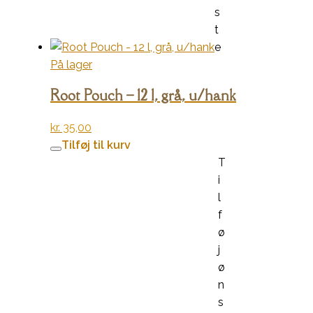
s
t
e
På lager
Root Pouch – 12 l, grå, u/hank
kr.
35,00
Tilføj til kurv
T
i
l
f
ø
j
ø
n
s