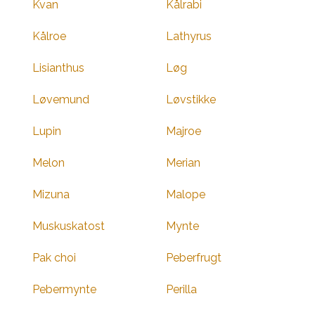
Kvan
Kålrabi
Kålroe
Lathyrus
Lisianthus
Løg
Løvemund
Løvstikke
Lupin
Majroe
Melon
Merian
Mizuna
Malope
Muskuskatost
Mynte
Pak choi
Peberfrugt
Pebermynte
Perilla