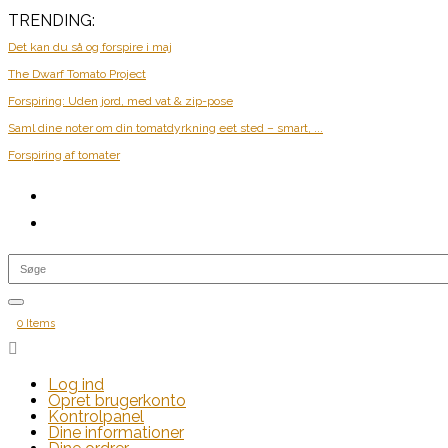
TRENDING:
Det kan du så og forspire i maj
The Dwarf Tomato Project
Forspiring: Uden jord, med vat & zip-pose
Saml dine noter om din tomatdyrkning eet sted – smart, ...
Forspiring af tomater
0 Items

Log ind
Opret brugerkonto
Kontrolpanel
Dine informationer