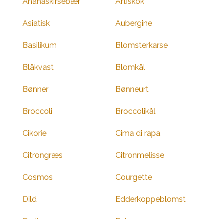
Ananaskirsebær
Artiskok
Asiatisk
Aubergine
Basilikum
Blomsterkarse
Blåkvast
Blomkål
Bønner
Bønneurt
Broccoli
Broccolikål
Cikorie
Cima di rapa
Citrongræs
Citronmelisse
Cosmos
Courgette
Dild
Edderkoppeblomst