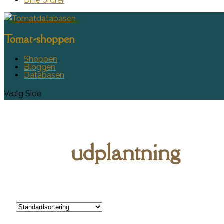
Dine ordrer
Tomat-shoppen
Shoppen
Bloggen
Databasen
Vælg Side
udplantning