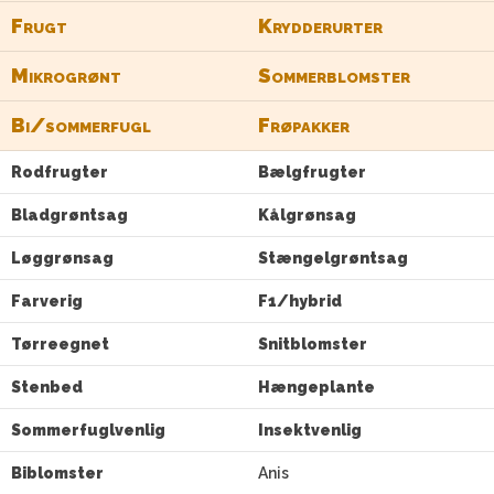
Frugt
Krydderurter
Mikrogrønt
Sommerblomster
Bi/sommerfugl
Frøpakker
Rodfrugter
Bælgfrugter
Bladgrøntsag
Kålgrønsag
Løggrønsag
Stængelgrøntsag
Farverig
F1/hybrid
Tørreegnet
Snitblomster
Stenbed
Hængeplante
Sommerfuglvenlig
Insektvenlig
Biblomster
Anis