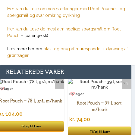
Her kan du læse om vores erfaringer med Root Pouches, og
spørgsmål og svar omkring dyrkning
Her kan du læse de mest almindelige spørgsmål om Root
Pouch
– (på engelsk)
Læs mere her om
plast og brug af murespande til dyrkning af
grøntsager
RELATEREDE VARER
På lager
På lager
Root Pouch – 78 l, grå, m/hank
Root Pouch – 39 l, sort,
m/hank
kr.
104,00
kr.
74,00
Tilføj til kurv
Tilføj til kurv