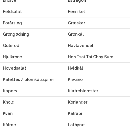
Endive
Estragon
Feldsalat
Fennikel
Forårsløg
Græskar
Grøngødning
Grønkål
Gulerod
Havlavendel
Hjulkrone
Hon Tsai Tai Choy Sum
Hovedsalat
Hvidkål
Kalettes / blomkålsspirer
Kiwano
Kapers
Klatreblomster
Knold
Koriander
Kvan
Kålrabi
Kålroe
Lathyrus