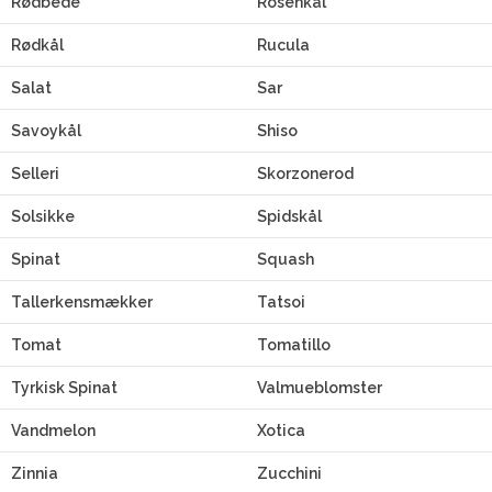
Rødbede
Rosenkål
Rødkål
Rucula
Salat
Sar
Savoykål
Shiso
Selleri
Skorzonerod
Solsikke
Spidskål
Spinat
Squash
Tallerkensmækker
Tatsoi
Tomat
Tomatillo
Tyrkisk Spinat
Valmueblomster
Vandmelon
Xotica
Zinnia
Zucchini