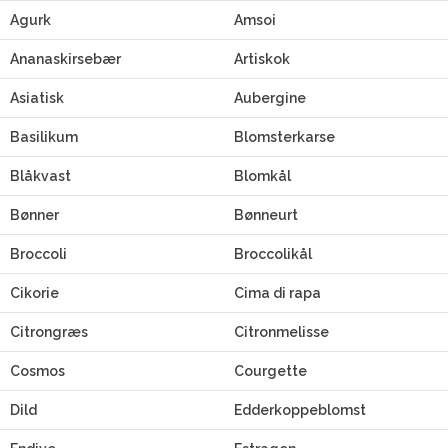
Agurk
Amsoi
Ananaskirsebær
Artiskok
Asiatisk
Aubergine
Basilikum
Blomsterkarse
Blåkvast
Blomkål
Bønner
Bønneurt
Broccoli
Broccolikål
Cikorie
Cima di rapa
Citrongræs
Citronmelisse
Cosmos
Courgette
Dild
Edderkoppeblomst