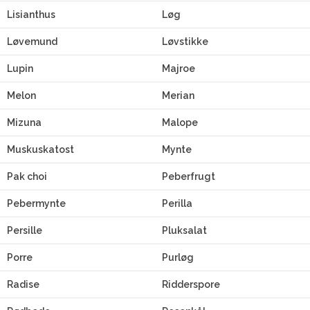
Lisianthus
Løg
Løvemund
Løvstikke
Lupin
Majroe
Melon
Merian
Mizuna
Malope
Muskuskatost
Mynte
Pak choi
Peberfrugt
Pebermynte
Perilla
Persille
Pluksalat
Porre
Purløg
Radise
Ridderspore