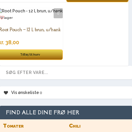
På lager
Root Pouch – 12 l, brun, u/hank
kr.
38,00
Tilføj til kurv
Vis ønskeliste
FIND ALLE DINE FRØ HER
Tomater
Chili