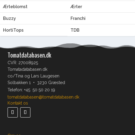
Ærteblomst
Ærter
Buzzy
Franchi
HortiTops
TDB
Tomatdatabasen.dk
CVR: 27008925
Tomatadatabasen.dk
co/Tina og Lars Laugesen
Solbakken 1 • 3230 Græsted
Telefon:
+45 50 50 20 19
tomatdatabasen@tomatdatabasen.dk
Kontakt os