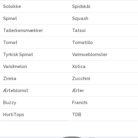
Solsikke
Spidskål
Spinat
Squash
Tallerkensmækker
Tatsoi
Tomat
Tomatillo
Tyrkisk Spinat
Valmueblomster
Vandmelon
Xotica
Zinnia
Zucchini
Ærteblomst
Ærter
Buzzy
Franchi
HortiTops
TDB