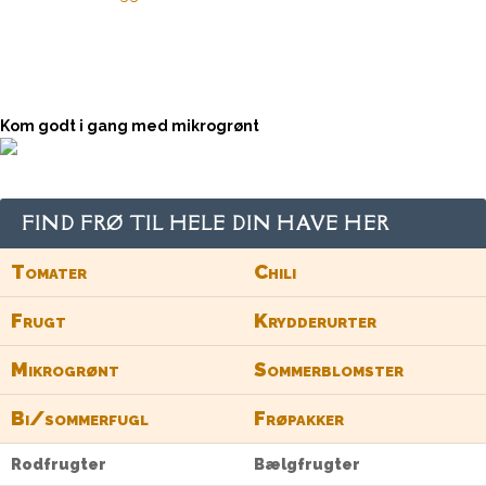
Kom godt i gang med mikrogrønt
FIND FRØ TIL HELE DIN HAVE HER
Tomater
Chili
Frugt
Krydderurter
Mikrogrønt
Sommerblomster
Bi/sommerfugl
Frøpakker
Rodfrugter
Bælgfrugter