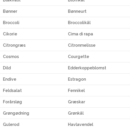
Bønner
Bønneurt
Broccoli
Broccolikål
Cikorie
Cima di rapa
Citrongræs
Citronmelisse
Cosmos
Courgette
Dild
Edderkoppeblomst
Endive
Estragon
Feldsalat
Fennikel
Forårsløg
Græskar
Grøngødning
Grønkål
Gulerod
Havlavendel