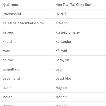
Hjulkrone
Hon Tsai Tai Choy Sum
Hovedsalat
Hvidkål
Kalettes / blomkålsspirer
Kiwano
Kapers
Klatreblomster
Knold
Koriander
Kvan
Kålrabi
Kålroe
Lathyrus
Lisianthus
Løg
Løvemund
Løvstikke
Lupin
Majroe
Melon
Merian