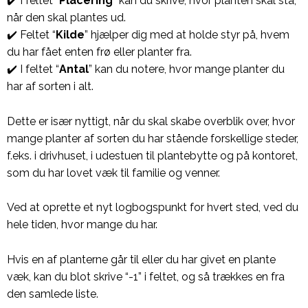
✔️ I feltet “
Placering
” kan du skrive, hvor planten skal stå,
når den skal plantes ud.
✔️ Feltet “
Kilde
” hjælper dig med at holde styr på, hvem
du har fået enten frø eller planter fra.
✔️ I feltet “
Antal
” kan du notere, hvor mange planter du
har af sorten i alt.
Dette er især nyttigt, når du skal skabe overblik over, hvor
mange planter af sorten du har stående forskellige steder,
f.eks. i drivhuset, i udestuen til plantebytte og på kontoret,
som du har lovet væk til familie og venner.
Ved at oprette et nyt logbogspunkt for hvert sted, ved du
hele tiden, hvor mange du har.
Hvis en af planterne går til eller du har givet en plante
væk, kan du blot skrive “-1” i feltet, og så trækkes en fra
den samlede liste.