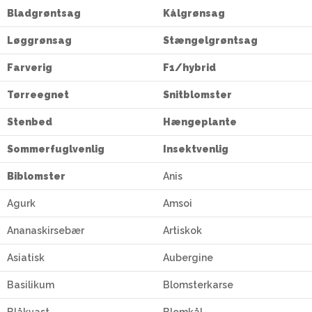
Bladgrøntsag
Kålgrønsag
Løggrønsag
Stængelgrøntsag
Farverig
F1/hybrid
Tørreegnet
Snitblomster
Stenbed
Hængeplante
Sommerfuglvenlig
Insektvenlig
Biblomster
Anis
Agurk
Amsoi
Ananaskirsebær
Artiskok
Asiatisk
Aubergine
Basilikum
Blomsterkarse
Blåkvast
Blomkål