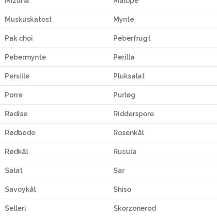
Mizuna
Malope
Muskuskatost
Mynte
Pak choi
Peberfrugt
Pebermynte
Perilla
Persille
Pluksalat
Porre
Purløg
Radise
Ridderspore
Rødbede
Rosenkål
Rødkål
Rucula
Salat
Sar
Savoykål
Shiso
Selleri
Skorzonerod