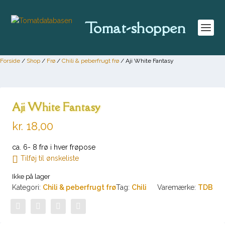
Tomat-shoppen
Forside
/
Shop
/
Frø
/
Chili & peberfrugt frø
/ Aji White Fantasy
Aji White Fantasy
kr.
18,00
ca. 6- 8 frø i hver frøpose
Tilføj til ønskeliste
Ikke på lager
Kategori:
Chili & peberfrugt frø
Tag:
Chili
Varemærke:
TDB