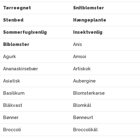
Tørreegnet
Snitblomster
Stenbed
Hængeplante
Sommerfuglvenlig
Insektvenlig
Biblomster
Anis
Agurk
Amsoi
Ananaskirsebær
Artiskok
Asiatisk
Aubergine
Basilikum
Blomsterkarse
Blåkvast
Blomkål
Bønner
Bønneurt
Broccoli
Broccolikål