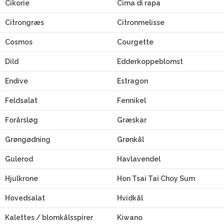
Cikorie
Cima di rapa
Citrongræs
Citronmelisse
Cosmos
Courgette
Dild
Edderkoppeblomst
Endive
Estragon
Feldsalat
Fennikel
Forårsløg
Græskar
Grøngødning
Grønkål
Gulerod
Havlavendel
Hjulkrone
Hon Tsai Tai Choy Sum
Hovedsalat
Hvidkål
Kalettes / blomkålsspirer
Kiwano