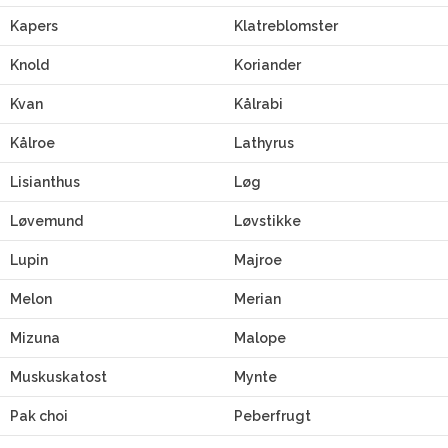
Kapers
Klatreblomster
Knold
Koriander
Kvan
Kålrabi
Kålroe
Lathyrus
Lisianthus
Løg
Løvemund
Løvstikke
Lupin
Majroe
Melon
Merian
Mizuna
Malope
Muskuskatost
Mynte
Pak choi
Peberfrugt