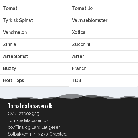
Tomat
Tomatillo
Tyrkisk Spinat
Valmueblomster
Vandmelon
Xotica
Zinnia
Zucchini
Ærteblomst
Ærter
Buzzy
Franchi
HortiTops
TDB
Tomatdatabasen.dk
CVR: 27008925
Tomatadatabasen.dk
co/Tina og Lars Laugesen
Solbakken 1 • 3230 Græsted