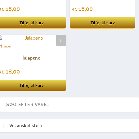
kr.
18,00
kr.
18,00
Tilføj til kurv
Tilføj til kurv
På lager
Jalapeno
kr.
18,00
Tilføj til kurv
Vis ønskeliste