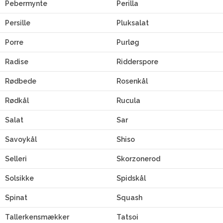
Pebermynte
Perilla
Persille
Pluksalat
Porre
Purløg
Radise
Ridderspore
Rødbede
Rosenkål
Rødkål
Rucula
Salat
Sar
Savoykål
Shiso
Selleri
Skorzonerod
Solsikke
Spidskål
Spinat
Squash
Tallerkensmækker
Tatsoi