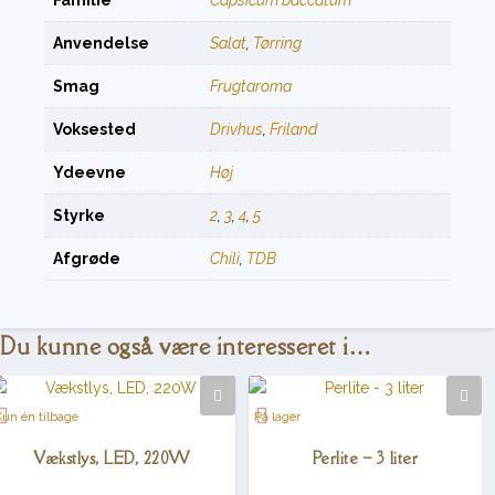
Anvendelse
Salat
,
Tørring
Smag
Frugtaroma
Voksested
Drivhus
,
Friland
Ydeevne
Høj
Styrke
2
,
3
,
4
,
5
Afgrøde
Chili
,
TDB
Du kunne også være interesseret i…
Kun én tilbage
På lager
Vækstlys, LED, 220W
Perlite – 3 liter