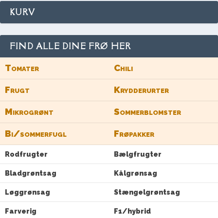
KURV
FIND ALLE DINE FRØ HER
Tomater
Chili
Frugt
Krydderurter
Mikrogrønt
Sommerblomster
Bi/sommerfugl
Frøpakker
Rodfrugter
Bælgfrugter
Bladgrøntsag
Kålgrønsag
Løggrønsag
Stængelgrøntsag
Farverig
F1/hybrid