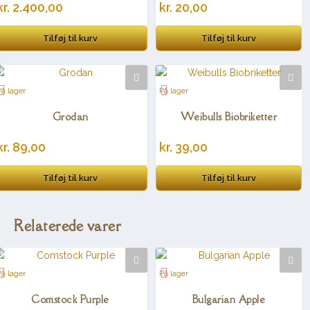
kr.
2.400,00
kr.
20,00
Tilføj til kurv
Tilføj til kurv
På lager
På lager
Grodan
Weibulls Biobriketter
kr.
89,00
kr.
39,00
Tilføj til kurv
Tilføj til kurv
Relaterede varer
På lager
På lager
Comstock Purple
Bulgarian Apple