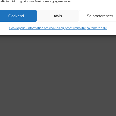
ativ indvirkning på visse funktioner og egenskaber.
Godkend
Afvis
Se præferencer
Cookiepolitik
Information om cookies og privatlivspolitik på tomatdb.dk