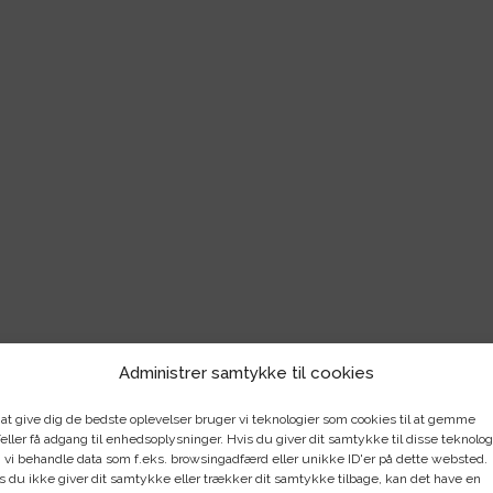
Administrer samtykke til cookies
 at give dig de bedste oplevelser bruger vi teknologier som cookies til at gemme
eller få adgang til enhedsoplysninger. Hvis du giver dit samtykke til disse teknolog
 vi behandle data som f.eks. browsingadfærd eller unikke ID'er på dette websted.
s du ikke giver dit samtykke eller trækker dit samtykke tilbage, kan det have en