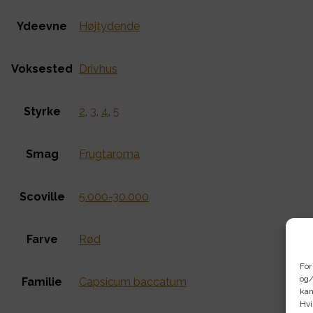
Ydeevne
Højtydende
Voksested
Drivhus
Styrke
2
,
3
,
4
,
5
Smag
Frugtaroma
Scoville
5.000-30.000
Farve
Rød
For
og/
Familie
Capsicum baccatum
kan
Hvi