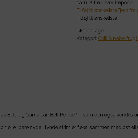
ca. 6-8 frø i hver frøpose
Tilføj til ønskeliste
Fjern fra
Tilføj til ønskeliste
Ikke på lager
Kategori:
Chili & peberfrugt
tmas Bell” og “Jamaican Bell Pepper” – som den også kendes unde
acon eller bare nyde i tynde strimler f.eks. sammen med ost elle