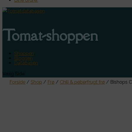
Dine ordrer
Tomat-shoppen
Shoppen
Bloggen
Databasen
Vælg Side
Forside
/
Shop
/
Frø
/
Chili & peberfrugt frø
/ Bishops 