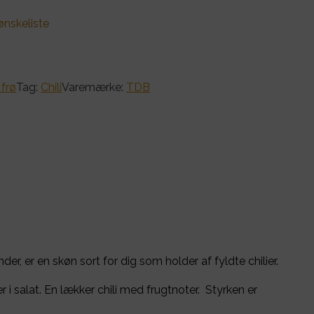
 ønskeliste
 frø
Tag:
Chili
Varemærke:
TDB
r, er en skøn sort for dig som holder af fyldte chilier.
r i salat. En lækker chili med frugtnoter. Styrken er