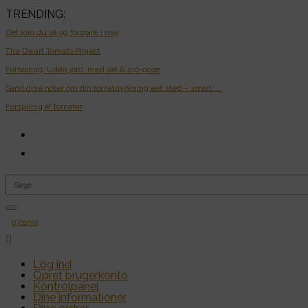
TRENDING:
Det kan du så og forspire i maj
The Dwarf Tomato Project
Forspiring: Uden jord, med vat & zip-pose
Saml dine noter om din tomatdyrkning eet sted – smart, ...
Forspiring af tomater
0 Items

Log ind
Opret brugerkonto
Kontrolpanel
Dine informationer