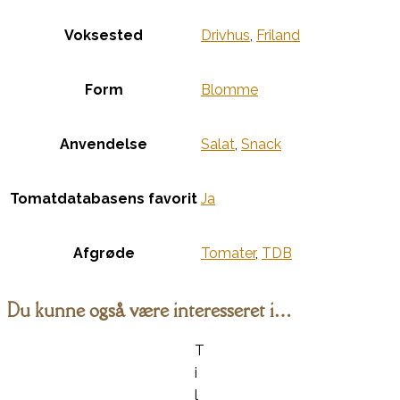
Voksested
Drivhus
,
Friland
Form
Blomme
Anvendelse
Salat
,
Snack
Tomatdatabasens favorit
Ja
Afgrøde
Tomater
,
TDB
Du kunne også være interesseret i…
T
i
l