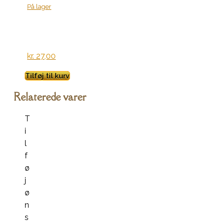
På lager
kr.
27,00
Tilføj til kurv
Relaterede varer
T
i
l
f
ø
j
ø
n
s