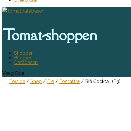
Dine ordrer
Tomat-shoppen
Shoppen
Bloggen
Databasen
Vælg Side
Forside
/
Shop
/
Frø
/
Tomatfrø
/ Blå Cocktail (F3)