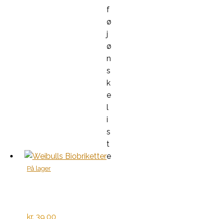
f
ø
j
ø
n
s
k
e
l
i
s
t
e
På lager
kr.
39,00