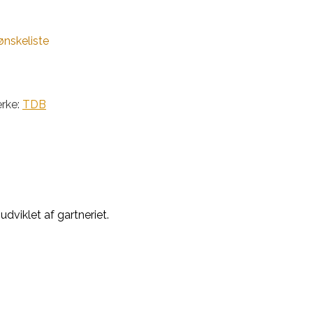
 ønskeliste
rke:
TDB
dviklet af gartneriet.