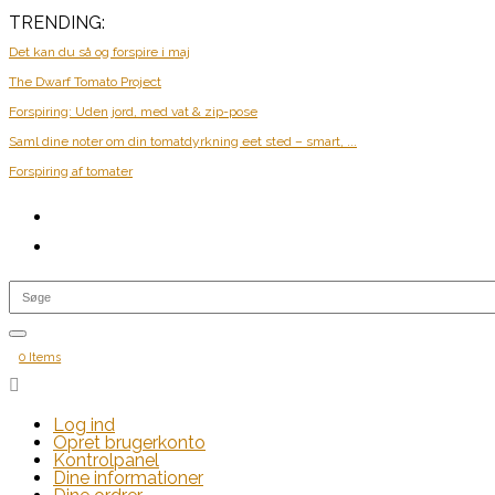
TRENDING:
Det kan du så og forspire i maj
The Dwarf Tomato Project
Forspiring: Uden jord, med vat & zip-pose
Saml dine noter om din tomatdyrkning eet sted – smart, ...
Forspiring af tomater
0 Items

Log ind
Opret brugerkonto
Kontrolpanel
Dine informationer