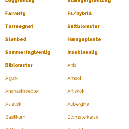
Løggrønsag
Stængelgrøntsag
Farverig
F1/hybrid
Tørreegnet
Snitblomster
Stenbed
Hængeplante
Sommerfuglvenlig
Insektvenlig
Biblomster
Anis
Agurk
Amsoi
Ananaskirsebær
Artiskok
Asiatisk
Aubergine
Basilikum
Blomsterkarse