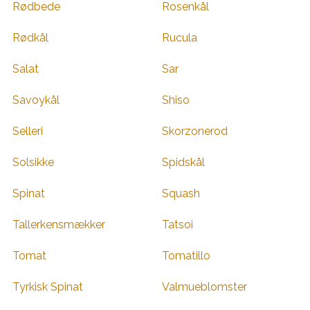
Rødbede
Rosenkål
Rødkål
Rucula
Salat
Sar
Savoykål
Shiso
Selleri
Skorzonerod
Solsikke
Spidskål
Spinat
Squash
Tallerkensmækker
Tatsoi
Tomat
Tomatillo
Tyrkisk Spinat
Valmueblomster