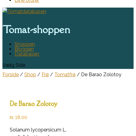
Dine ordrer
Tomat-shoppen
Shoppen
Bloggen
Databasen
Vælg Side
Forside
/
Shop
/
Frø
/
Tomatfrø
/ De Barao Zolotoy
De Barao Zolotoy
kr.
18,00
Solanum lycopersicum L.