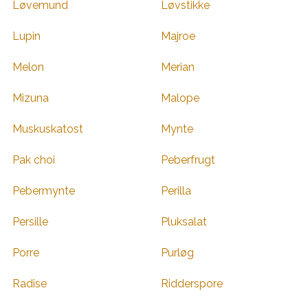
Løvemund
Løvstikke
Lupin
Majroe
Melon
Merian
Mizuna
Malope
Muskuskatost
Mynte
Pak choi
Peberfrugt
Pebermynte
Perilla
Persille
Pluksalat
Porre
Purløg
Radise
Ridderspore