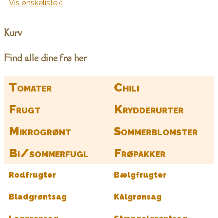
Vis ønskeliste
Kurv
Find alle dine frø her
Tomater
Chili
Frugt
Krydderurter
Mikrogrønt
Sommerblomster
Bi/sommerfugl
Frøpakker
Rodfrugter
Bælgfrugter
Bladgrøntsag
Kålgrønsag