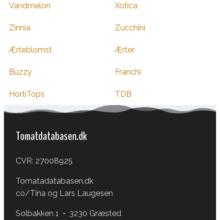
Vandmelon
Xotica
Zinnia
Zucchini
Ærteblomst
Ærter
Buzzy
Franchi
HortiTops
TDB
Tomatdatabasen.dk
CVR: 27008925
Tomatadatabasen.dk
co/Tina og Lars Laugesen
Solbakken 1 • 3230 Græsted