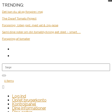
TRENDING:
Det kan du så og forspire i maj
The Dwarf Tomato Project
Forspiring: Uden jord, med vat & zip-pose
Saml dine noter om din tomatdyrkning eet sted – smart, ...
Forspiring af tomater
0 Items

Log ind
Opret brugerkonto
Kontrolpanel
Dine informationer