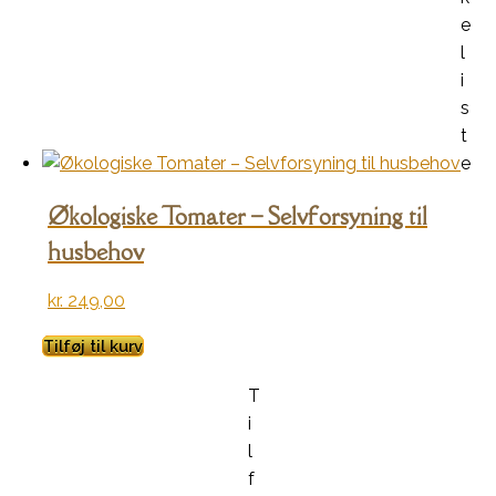
e
l
i
s
t
e
Økologiske Tomater – Selvforsyning til
husbehov
kr.
249,00
Tilføj til kurv
T
i
l
f