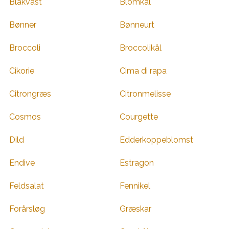
Blåkvast
Blomkål
Bønner
Bønneurt
Broccoli
Broccolikål
Cikorie
Cima di rapa
Citrongræs
Citronmelisse
Cosmos
Courgette
Dild
Edderkoppeblomst
Endive
Estragon
Feldsalat
Fennikel
Forårsløg
Græskar