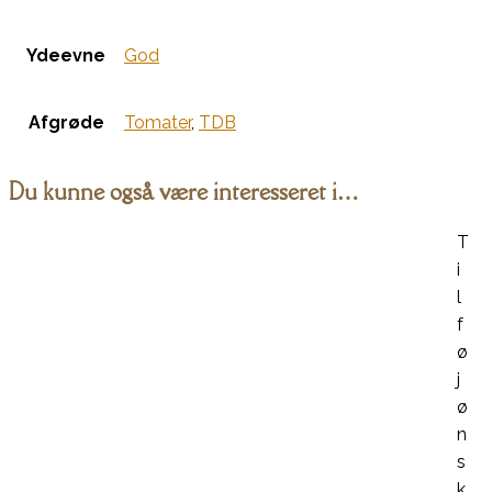
Ydeevne
God
Afgrøde
Tomater
,
TDB
Du kunne også være interesseret i…
T
i
l
f
ø
j
ø
n
s
k