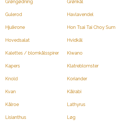
Grøngødning
Grønkål
Gulerod
Havlavendel
Hjulkrone
Hon Tsai Tai Choy Sum
Hovedsalat
Hvidkål
Kalettes / blomkålsspirer
Kiwano
Kapers
Klatreblomster
Knold
Koriander
Kvan
Kålrabi
Kålroe
Lathyrus
Lisianthus
Løg