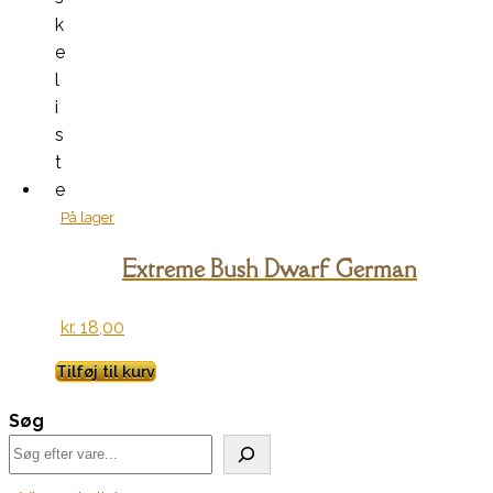
k
e
l
i
s
t
e
På lager
Extreme Bush Dwarf German
kr.
18,00
Tilføj til kurv
Søg