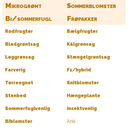
Mikrogrønt
Sommerblomster
Bi/sommerfugl
Frøpakker
Rodfrugter
Bælgfrugter
Bladgrøntsag
Kålgrønsag
Løggrønsag
Stængelgrøntsag
Farverig
F1/hybrid
Tørreegnet
Snitblomster
Stenbed
Hængeplante
Sommerfuglvenlig
Insektvenlig
Biblomster
Anis