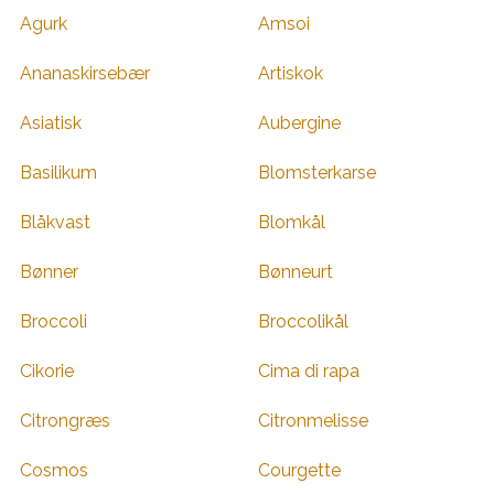
Agurk
Amsoi
Ananaskirsebær
Artiskok
Asiatisk
Aubergine
Basilikum
Blomsterkarse
Blåkvast
Blomkål
Bønner
Bønneurt
Broccoli
Broccolikål
Cikorie
Cima di rapa
Citrongræs
Citronmelisse
Cosmos
Courgette