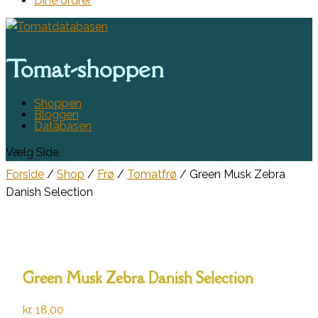
Dine ordrer
Tomat-shoppen
Shoppen
Bloggen
Databasen
Vælg Side
Forside
/
Shop
/
Frø
/
Tomatfrø
/ Green Musk Zebra
Danish Selection
Green Musk Zebra Danish Selection
kr.
18,00