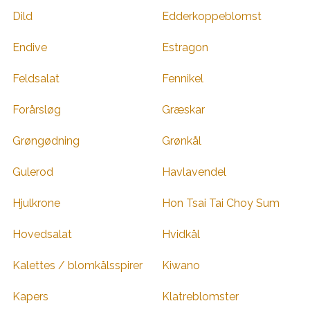
Dild
Edderkoppeblomst
Endive
Estragon
Feldsalat
Fennikel
Forårsløg
Græskar
Grøngødning
Grønkål
Gulerod
Havlavendel
Hjulkrone
Hon Tsai Tai Choy Sum
Hovedsalat
Hvidkål
Kalettes / blomkålsspirer
Kiwano
Kapers
Klatreblomster