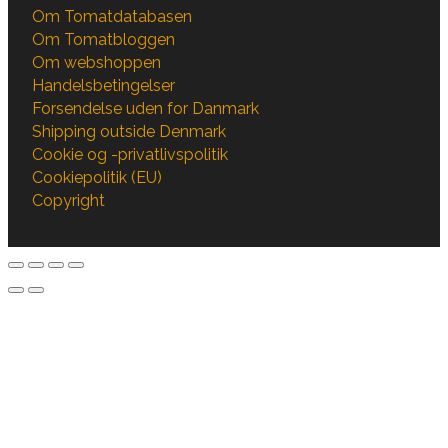
Om Tomatdatabasen
Om Tomatbloggen
Om webshoppen
Handelsbetingelser
Forsendelse uden for Danmark
Shipping outside Denmark
Cookie og -privatlivspolitik
Cookiepolitik (EU)
Copyright