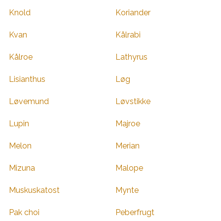
Knold
Koriander
Kvan
Kålrabi
Kålroe
Lathyrus
Lisianthus
Løg
Løvemund
Løvstikke
Lupin
Majroe
Melon
Merian
Mizuna
Malope
Muskuskatost
Mynte
Pak choi
Peberfrugt