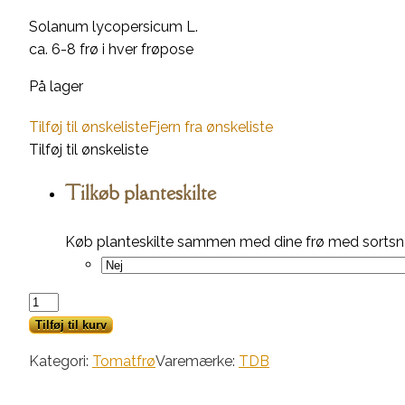
Solanum lycopersicum L.
ca. 6-8 frø i hver frøpose
På lager
Tilføj til ønskeliste
Fjern fra ønskeliste
Tilføj til ønskeliste
Tilkøb planteskilte
Køb planteskilte sammen med dine frø med sortsna
Green
Musk
Tilføj til kurv
Zebra
Kategori:
Tomatfrø
Varemærke:
TDB
Danish
Selection