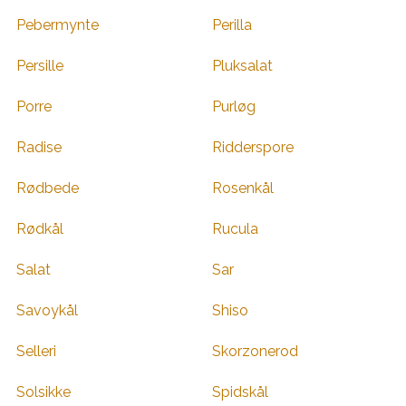
Pebermynte
Perilla
Persille
Pluksalat
Porre
Purløg
Radise
Ridderspore
Rødbede
Rosenkål
Rødkål
Rucula
Salat
Sar
Savoykål
Shiso
Selleri
Skorzonerod
Solsikke
Spidskål