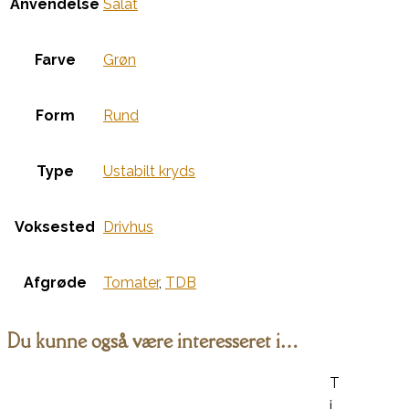
Anvendelse
Salat
Farve
Grøn
Form
Rund
Type
Ustabilt kryds
Voksested
Drivhus
Afgrøde
Tomater
,
TDB
Du kunne også være interesseret i…
T
i