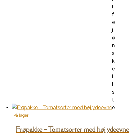
l
f
ø
j
ø
n
s
k
e
l
i
s
t
e
På lager
Frøpakke – Tomatsorter med høj ydeevne