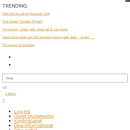
TRENDING:
Det kan du så og forspire i maj
The Dwarf Tomato Project
Forspiring: Uden jord, med vat & zip-pose
Saml dine noter om din tomatdyrkning eet sted – smart, ...
Forspiring af tomater
0 Items

Log ind
Opret brugerkonto
Kontrolpanel
Dine informationer