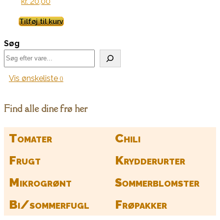
kr.
20,00
Tilføj til kurv
Søg
Vis ønskeliste
Find alle dine frø her
Tomater
Chili
Frugt
Krydderurter
Mikrogrønt
Sommerblomster
Bi/sommerfugl
Frøpakker