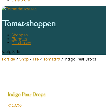
Dine ordrer
Tomat-shoppen
Shoppen
Bloggen
Databasen
Vælg Side
Forside
/
Shop
/
Frø
/
Tomatfrø
/ Indigo Pear Drops
Indigo Pear Drops
kr.
18,00