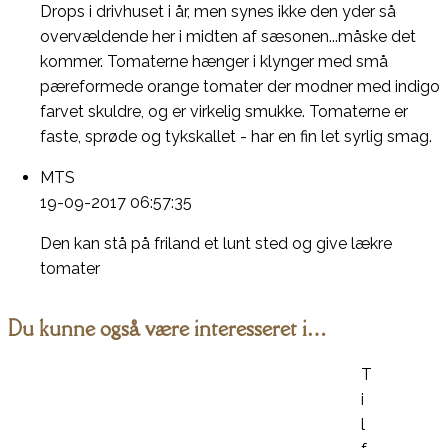
Drops i drivhuset i år, men synes ikke den yder så
overvældende her i midten af sæsonen...måske det
kommer. Tomaterne hænger i klynger med små
pæreformede orange tomater der modner med indigo
farvet skuldre, og er virkelig smukke. Tomaterne er
faste, sprøde og tykskallet - har en fin let syrlig smag.
MTS
19-09-2017 06:57:35
Den kan stå på friland et lunt sted og give lækre
tomater
Du kunne også være interesseret i…
T
i
l