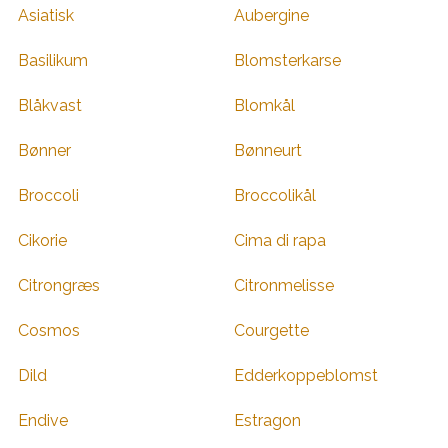
Asiatisk
Aubergine
Basilikum
Blomsterkarse
Blåkvast
Blomkål
Bønner
Bønneurt
Broccoli
Broccolikål
Cikorie
Cima di rapa
Citrongræs
Citronmelisse
Cosmos
Courgette
Dild
Edderkoppeblomst
Endive
Estragon