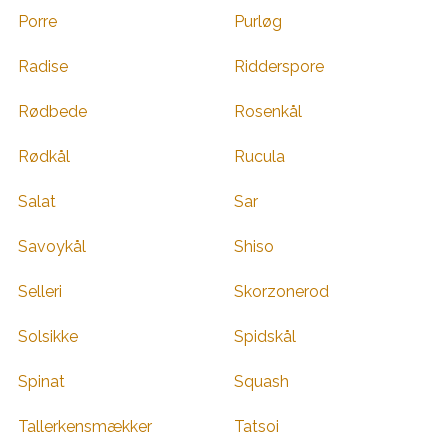
Porre
Purløg
Radise
Ridderspore
Rødbede
Rosenkål
Rødkål
Rucula
Salat
Sar
Savoykål
Shiso
Selleri
Skorzonerod
Solsikke
Spidskål
Spinat
Squash
Tallerkensmækker
Tatsoi