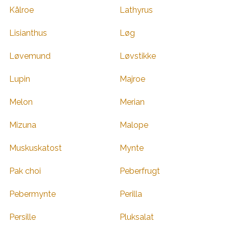
Kålroe
Lathyrus
Lisianthus
Løg
Løvemund
Løvstikke
Lupin
Majroe
Melon
Merian
Mizuna
Malope
Muskuskatost
Mynte
Pak choi
Peberfrugt
Pebermynte
Perilla
Persille
Pluksalat