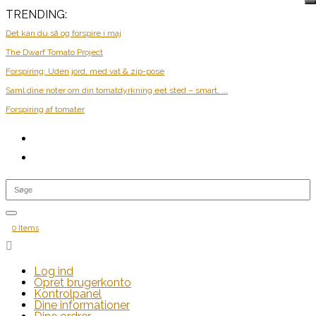
TRENDING:
Det kan du så og forspire i maj
The Dwarf Tomato Project
Forspiring: Uden jord, med vat & zip-pose
Saml dine noter om din tomatdyrkning eet sted – smart, ...
Forspiring af tomater
0 Items

Log ind
Opret brugerkonto
Kontrolpanel
Dine informationer