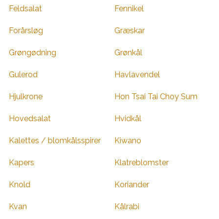
Feldsalat
Fennikel
Forårsløg
Græskar
Grøngødning
Grønkål
Gulerod
Havlavendel
Hjulkrone
Hon Tsai Tai Choy Sum
Hovedsalat
Hvidkål
Kalettes / blomkålsspirer
Kiwano
Kapers
Klatreblomster
Knold
Koriander
Kvan
Kålrabi