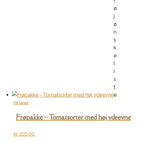
f
ø
j
ø
n
s
k
e
l
i
s
t
e
På lager
Frøpakke – Tomatsorter med høj ydeevne
kr.
216,00