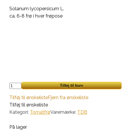
Solanum lycopersicum L.
ca. 6-8 frø i hver frøpose
Indigo
Tilføj til kurv
Pear
Tilføj til ønskeliste
Fjern fra ønskeliste
Drops
Tilføj til ønskeliste
antal
Kategori:
Tomatfrø
Varemærke:
TDB
På lager