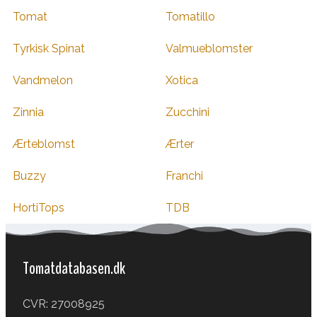
Tomat
Tomatillo
Tyrkisk Spinat
Valmueblomster
Vandmelon
Xotica
Zinnia
Zucchini
Ærteblomst
Ærter
Buzzy
Franchi
HortiTops
TDB
Tomatdatabasen.dk
CVR: 27008925