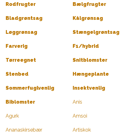
Rodfrugter
Bælgfrugter
Bladgrøntsag
Kålgrønsag
Løggrønsag
Stængelgrøntsag
Farverig
F1/hybrid
Tørreegnet
Snitblomster
Stenbed
Hængeplante
Sommerfuglvenlig
Insektvenlig
Biblomster
Anis
Agurk
Amsoi
Ananaskirsebær
Artiskok