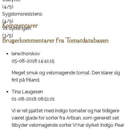
(4/5)
Sygdomsresistens:
(4/5)
Kommentarer
Vil dyrke igen:
(3/5)
Brugerkommentarer fra Tomatdatabasen
lene.thorskov
05-08-2018 14:41:15
Meget smuk og velsmagende tomat. Den klarer sig
fint på friland.
Tina Laugesen
01-08-2018 08:51:01
Vi er ret pjattet med indigo tomater og har tidligere
været glade for sorter fra Artisan, som generelt set
tilbyder velsmagende sorter. Vi har dyrket Indigo Pear