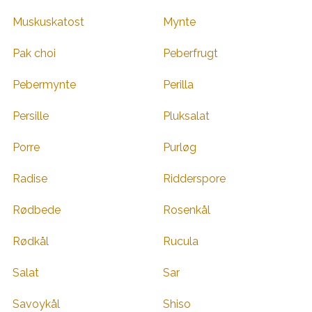
Muskuskatost
Mynte
Pak choi
Peberfrugt
Pebermynte
Perilla
Persille
Pluksalat
Porre
Purløg
Radise
Ridderspore
Rødbede
Rosenkål
Rødkål
Rucula
Salat
Sar
Savoykål
Shiso