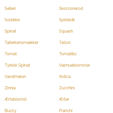
Selleri
Skorzonerod
Solsikke
Spidskål
Spinat
Squash
Tallerkensmækker
Tatsoi
Tomat
Tomatillo
Tyrkisk Spinat
Valmueblomster
Vandmelon
Xotica
Zinnia
Zucchini
Ærteblomst
Ærter
Buzzy
Franchi