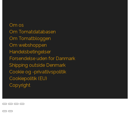
Om os
Om Tomatdatabasen
Om Tomatbloggen
Om webshoppen
Handelsbetingelser
Forsendelse uden for Danmark
Shipping outside Denmark
Cookie og -privatlivspolitik
Cookiepolitik (EU)
Copyright