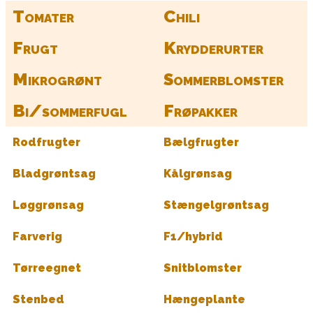
Tomater
Chili
Frugt
Krydderurter
Mikrogrønt
Sommerblomster
Bi/sommerfugl
Frøpakker
Rodfrugter
Bælgfrugter
Bladgrøntsag
Kålgrønsag
Løggrønsag
Stængelgrøntsag
Farverig
F1/hybrid
Tørreegnet
Snitblomster
Stenbed
Hængeplante