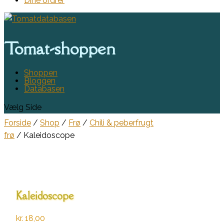
Dine ordrer
Tomat-shoppen
Shoppen
Bloggen
Databasen
Vælg Side
Forside
/
Shop
/
Frø
/
Chili & peberfrugt
frø
/ Kaleidoscope
Kaleidoscope
kr.
18,00