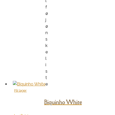
l
f
ø
j
ø
n
s
k
e
l
i
s
t
e
På lager
Biquinho White