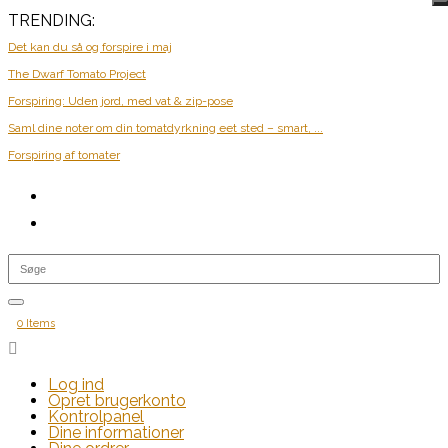
TRENDING:
Det kan du så og forspire i maj
The Dwarf Tomato Project
Forspiring: Uden jord, med vat & zip-pose
Saml dine noter om din tomatdyrkning eet sted – smart, ...
Forspiring af tomater
0 Items

Log ind
Opret brugerkonto
Kontrolpanel
Dine informationer