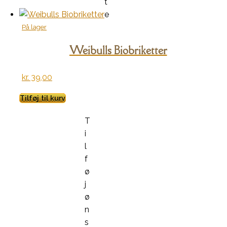
t
e
På lager
Weibulls Biobriketter
kr.
39,00
Tilføj til kurv
T
i
l
f
ø
j
ø
n
s