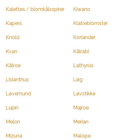
Kalettes / blomkålsspirer
Kiwano
Kapers
Klatreblomster
Knold
Koriander
Kvan
Kålrabi
Kålroe
Lathyrus
Lisianthus
Løg
Løvemund
Løvstikke
Lupin
Majroe
Melon
Merian
Mizuna
Malope