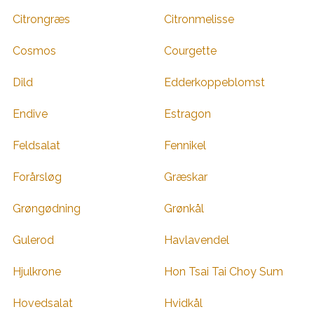
Citrongræs
Citronmelisse
Cosmos
Courgette
Dild
Edderkoppeblomst
Endive
Estragon
Feldsalat
Fennikel
Forårsløg
Græskar
Grøngødning
Grønkål
Gulerod
Havlavendel
Hjulkrone
Hon Tsai Tai Choy Sum
Hovedsalat
Hvidkål