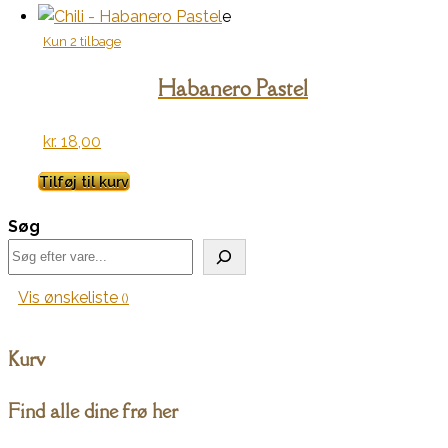
e
Kun 2 tilbage
Habanero Pastel
kr.
18,00
Tilføj til kurv
Søg
Vis ønskeliste
Kurv
Find alle dine frø her