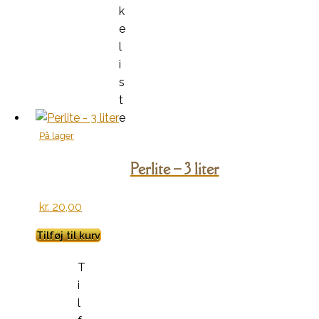
k
e
l
i
s
t
e
På lager
Perlite – 3 liter
kr.
20,00
Tilføj til kurv
T
i
l