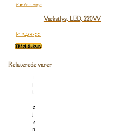
Kun én tilbage
Vækstlys, LED, 220W
kr.
2.400,00
Tilføj til kurv
Relaterede varer
T
i
l
f
ø
j
ø
n