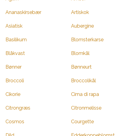
Ananaskirsebær
Artiskok
Asiatisk
Aubergine
Basilikum
Blomsterkarse
Blåkvast
Blomkål
Bønner
Bønneurt
Broccoli
Broccolikål
Cikorie
Cima di rapa
Citrongræs
Citronmelisse
Cosmos
Courgette
Dild
Edderkoppeblomst