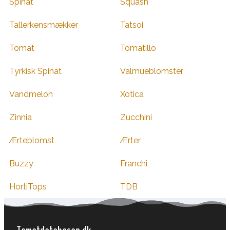
Spinat
Squash
Tallerkensmækker
Tatsoi
Tomat
Tomatillo
Tyrkisk Spinat
Valmueblomster
Vandmelon
Xotica
Zinnia
Zucchini
Ærteblomst
Ærter
Buzzy
Franchi
HortiTops
TDB