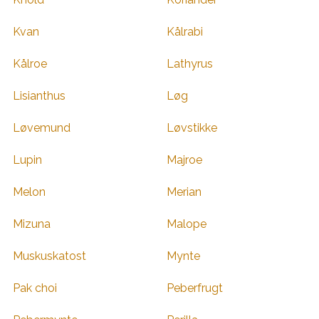
Kvan
Kålrabi
Kålroe
Lathyrus
Lisianthus
Løg
Løvemund
Løvstikke
Lupin
Majroe
Melon
Merian
Mizuna
Malope
Muskuskatost
Mynte
Pak choi
Peberfrugt