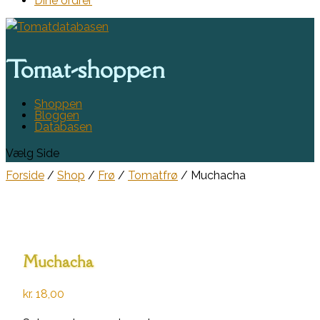
Dine ordrer
Tomat-shoppen
Shoppen
Bloggen
Databasen
Vælg Side
Forside
/
Shop
/
Frø
/
Tomatfrø
/ Muchacha
Muchacha
kr.
18,00