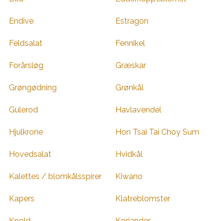
Endive
Estragon
Feldsalat
Fennikel
Forårsløg
Græskar
Grøngødning
Grønkål
Gulerod
Havlavendel
Hjulkrone
Hon Tsai Tai Choy Sum
Hovedsalat
Hvidkål
Kalettes / blomkålsspirer
Kiwano
Kapers
Klatreblomster
Knold
Koriander