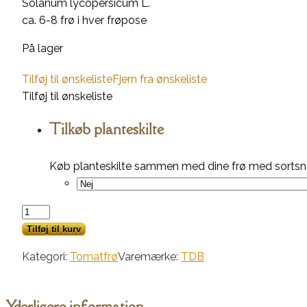
Solanum lycopersicum L.
ca. 6-8 frø i hver frøpose
På lager
Tilføj til ønskeliste
Fjern fra ønskeliste
Tilføj til ønskeliste
Tilkøb planteskilte
Køb planteskilte sammen med dine frø med sortsna
Muchacha
antal
Tilføj til kurv
Kategori:
Tomatfrø
Varemærke:
TDB
Yderligere information