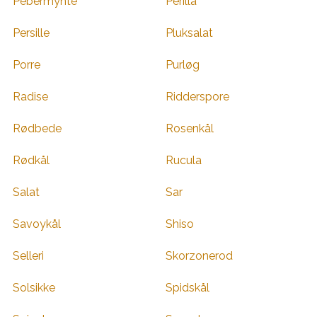
Pebermynte
Perilla
Persille
Pluksalat
Porre
Purløg
Radise
Ridderspore
Rødbede
Rosenkål
Rødkål
Rucula
Salat
Sar
Savoykål
Shiso
Selleri
Skorzonerod
Solsikke
Spidskål