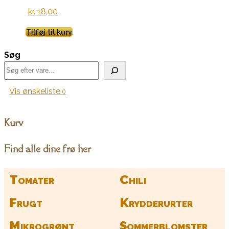
kr.
18,00
Tilføj til kurv
Søg
Vis ønskeliste
Kurv
Find alle dine frø her
Tomater
Chili
Frugt
Krydderurter
Mikrogrønt
Sommerblomster