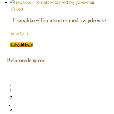
e
På lager
Frøpakke – Tomatsorter med høj ydeevne
kr.
216,00
Tilføj til kurv
Relaterede varer
T
i
l
f
ø
j
ø