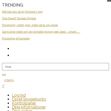
TRENDING:
Det kan du så og forspire i maj
The Dwarf Tomato Project
Forspiring: Uden jord, med vat & zip-pose
Saml dine noter om din tomatdyrkning eet sted – smart, ...
Forspiring af tomater
0 Items

Log ind
Opret brugerkonto
Kontrolpanel
Dine informationer