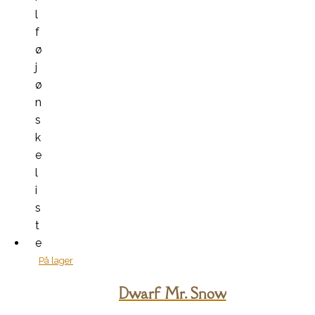
l
f
ø
j
ø
n
s
k
e
l
i
s
t
e
På lager
Dwarf Mr. Snow