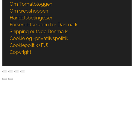
Om Tomatbloggen
Om webshoppen
Handelsbetingelser
Forsendelse uden for Danmark
Shipping outside Denmark
Cookie og -privatlivspolitik
Cookiepolitik (EU)
Copyright