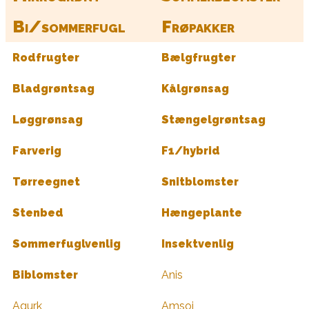
Bi/sommerfugl
Frøpakker
Rodfrugter
Bælgfrugter
Bladgrøntsag
Kålgrønsag
Løggrønsag
Stængelgrøntsag
Farverig
F1/hybrid
Tørreegnet
Snitblomster
Stenbed
Hængeplante
Sommerfuglvenlig
Insektvenlig
Biblomster
Anis
Agurk
Amsoi