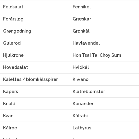
Feldsalat
Fennikel
Forårsløg
Græskar
Grøngødning
Grønkål
Gulerod
Havlavendel
Hjulkrone
Hon Tsai Tai Choy Sum
Hovedsalat
Hvidkål
Kalettes / blomkålsspirer
Kiwano
Kapers
Klatreblomster
Knold
Koriander
Kvan
Kålrabi
Kålroe
Lathyrus