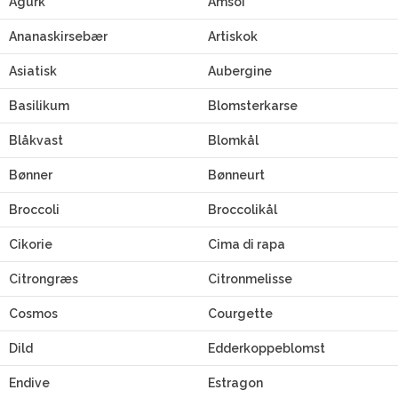
Agurk
Amsoi
Ananaskirsebær
Artiskok
Asiatisk
Aubergine
Basilikum
Blomsterkarse
Blåkvast
Blomkål
Bønner
Bønneurt
Broccoli
Broccolikål
Cikorie
Cima di rapa
Citrongræs
Citronmelisse
Cosmos
Courgette
Dild
Edderkoppeblomst
Endive
Estragon