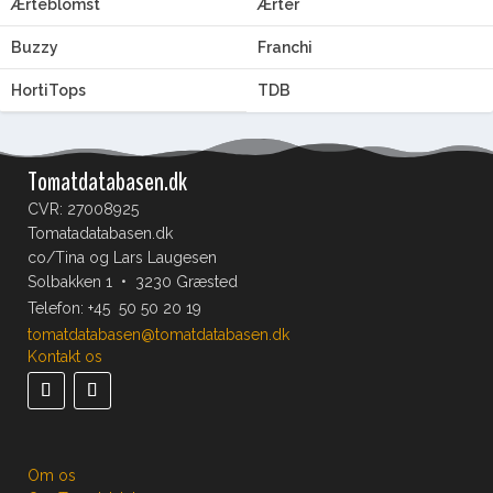
Ærteblomst
Ærter
Buzzy
Franchi
HortiTops
TDB
Tomatdatabasen.dk
CVR: 27008925
Tomatadatabasen.dk
co/Tina og Lars Laugesen
Solbakken 1 • 3230 Græsted
Telefon:
+45 50 50 20 19
tomatdatabasen@tomatdatabasen.dk
Kontakt os
Om os