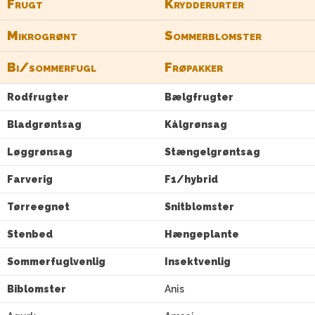
Frugt
Krydderurter
Mikrogrønt
Sommerblomster
Bi/sommerfugl
Frøpakker
Rodfrugter
Bælgfrugter
Bladgrøntsag
Kålgrønsag
Løggrønsag
Stængelgrøntsag
Farverig
F1/hybrid
Tørreegnet
Snitblomster
Stenbed
Hængeplante
Sommerfuglvenlig
Insektvenlig
Biblomster
Anis