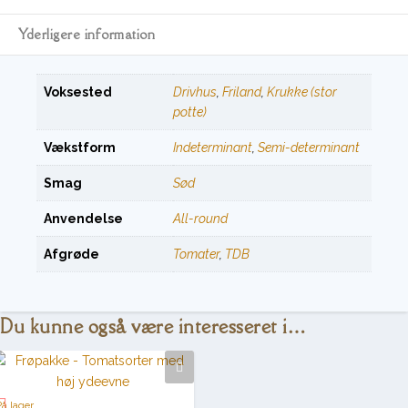
Yderligere information
Voksested
Drivhus
,
Friland
,
Krukke (stor
potte)
Vækstform
Indeterminant
,
Semi-determinant
Smag
Sød
Anvendelse
All-round
Afgrøde
Tomater
,
TDB
Du kunne også være interesseret i…
På lager