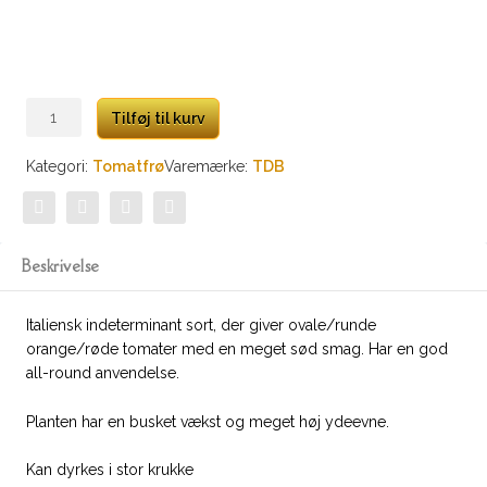
Orange
Tilføj til kurv
Roussollini
antal
Kategori:
Tomatfrø
Varemærke:
TDB
Beskrivelse
Italiensk indeterminant sort, der giver ovale/runde
orange/røde tomater med en meget sød smag. Har en god
all-round anvendelse.
Planten har en busket vækst og meget høj ydeevne.
Kan dyrkes i stor krukke