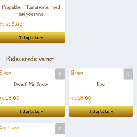
Frøpakke – Tomatsorter med
høj ydeevne
kr.
216,00
Tilføj til kurv
Relaterede varer
På lager
På lager
Dwarf Mr. Snow
Kiwi
kr.
18,00
kr.
18,00
Tilføj til kurv
Tilføj til kurv
Kun 3 tilbage