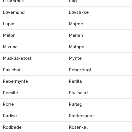
Lisianthus
Løg
Løvemund
Løvstikke
Lupin
Majroe
Melon
Merian
Mizuna
Malope
Muskuskatost
Mynte
Pak choi
Peberfrugt
Pebermynte
Perilla
Persille
Pluksalat
Porre
Purløg
Radise
Ridderspore
Rødbede
Rosenkål