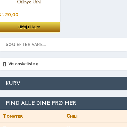
Oslinye Ushi
kr.
20,00
Tilføj til kurv
Vis ønskeliste
KURV
FIND ALLE DINE FRØ HER
Tomater
Chili