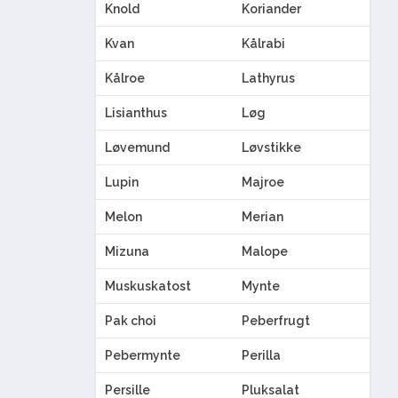
Knold
Koriander
Kvan
Kålrabi
Kålroe
Lathyrus
Lisianthus
Løg
Løvemund
Løvstikke
Lupin
Majroe
Melon
Merian
Mizuna
Malope
Muskuskatost
Mynte
Pak choi
Peberfrugt
Pebermynte
Perilla
Persille
Pluksalat