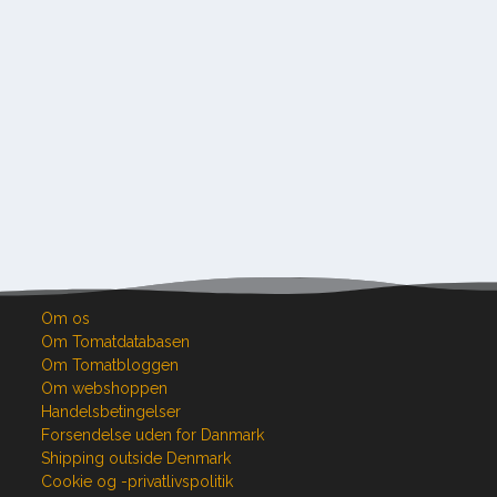
Om os
Om Tomatdatabasen
Om Tomatbloggen
Om webshoppen
Handelsbetingelser
Forsendelse uden for Danmark
Shipping outside Denmark
Cookie og -privatlivspolitik