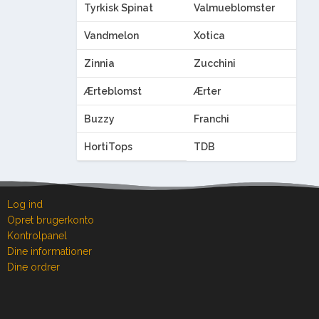
Tyrkisk Spinat
Valmueblomster
Vandmelon
Xotica
Zinnia
Zucchini
Ærteblomst
Ærter
Buzzy
Franchi
HortiTops
TDB
Log ind
Opret brugerkonto
Kontrolpanel
Dine informationer
Dine ordrer