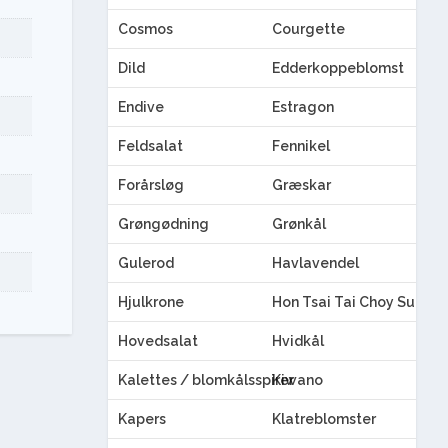
Cosmos
Courgette
Dild
Edderkoppeblomst
Endive
Estragon
Feldsalat
Fennikel
Forårsløg
Græskar
Grøngødning
Grønkål
Gulerod
Havlavendel
Hjulkrone
Hon Tsai Tai Choy Sum
Hovedsalat
Hvidkål
Kalettes / blomkålsspirer
Kiwano
Kapers
Klatreblomster