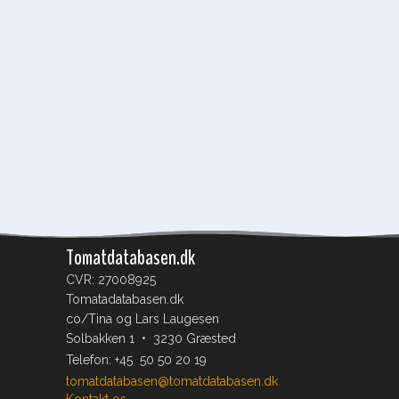
Tomatdatabasen.dk
CVR: 27008925
Tomatadatabasen.dk
co/Tina og Lars Laugesen
Solbakken 1 • 3230 Græsted
Telefon:
+45 50 50 20 19
tomatdatabasen@tomatdatabasen.dk
Kontakt os