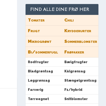
FIND ALLE DINE FRØ HER
Tomater
Chili
Frugt
Krydderurter
Mikrogrønt
Sommerblomster
Bi/sommerfugl
Frøpakker
Rodfrugter
Bælgfrugter
Bladgrøntsag
Kålgrønsag
Løggrønsag
Stængelgrøntsag
Farverig
F1/hybrid
Tørreegnet
Snitblomster