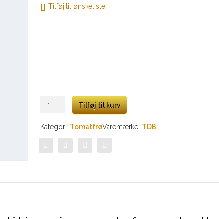
Tilføj til ønskeliste
Reinhard
Tilføj til kurv
Kraft
White
Kategori:
Tomatfrø
Varemærke:
TDB
Heart
antal