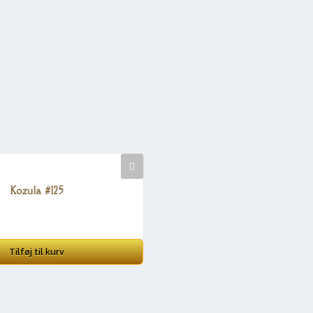
Kozula #125
Tilføj til kurv