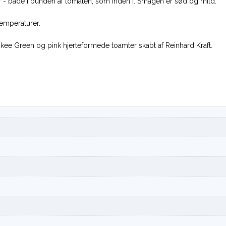
 - både i bunden af tomaten, som inden i. Smagen er sød og mild.
temperaturer.
kee Green og pink hjerteformede toamter skabt af Reinhard Kraft.