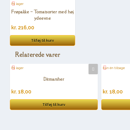
På lager
Frøpakke – Tomatsorter med høj
ydeevne
kr.
216,00
Tilføj til kurv
Relaterede varer
På lager
Kun én tilbage
Ditmarsher
kr.
18,00
kr.
18,00
Tilføj til kurv