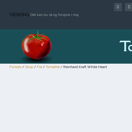
TRENDING:
Det kan du så og forspire i maj
T
Forside
/
Shop
/
Frø
/
Tomatfrø
/ Reinhard Kraft White Heart