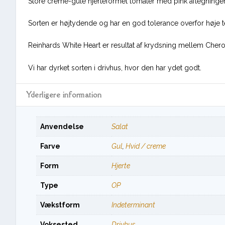
Store creme-gule hjerteformet tomater med pink aftegninger
Sorten er højtydende og har en god tolerance overfor høje 
Reinhards White Heart er resultat af krydsning mellem Chero
Vi har dyrket sorten i drivhus, hvor den har ydet godt.
Yderligere information
Anvendelse
Salat
Farve
Gul
,
Hvid / creme
Form
Hjerte
Type
OP
Vækstform
Indeterminant
Voksested
Drivhus