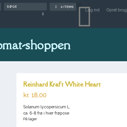

0 ITEMS
Log ind
Opret brug
omat-shoppen
Reinhard Kraft White Heart
kr.
18,00
Solanum lycopersicum L.
ca. 6-8 frø i hver frøpose
På lager