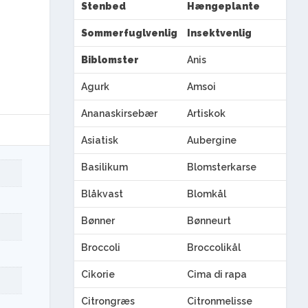
Stenbed
Hængeplante
Sommerfuglvenlig
Insektvenlig
Biblomster
Anis
Agurk
Amsoi
Ananaskirsebær
Artiskok
Asiatisk
Aubergine
Basilikum
Blomsterkarse
Blåkvast
Blomkål
Bønner
Bønneurt
Broccoli
Broccolikål
Cikorie
Cima di rapa
Citrongræs
Citronmelisse