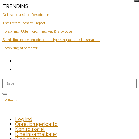
TRENDING:
Det kan du så og forspire i maj
The Dwarf Tomato Project
Forspiring: Uden jord, med vat & zip-pose
Saml dine noter om din tomatdyrkning eet sted – smart, ...
Forspiring af tomater
0 Items

Log ind
Opret brugerkonto
Kontrolpanel
Dine informationer