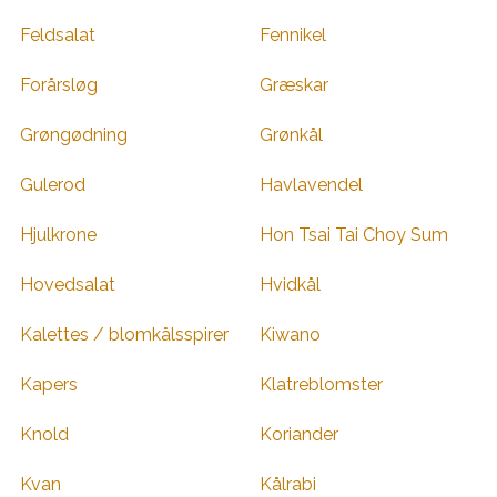
Feldsalat
Fennikel
Forårsløg
Græskar
Grøngødning
Grønkål
Gulerod
Havlavendel
Hjulkrone
Hon Tsai Tai Choy Sum
Hovedsalat
Hvidkål
Kalettes / blomkålsspirer
Kiwano
Kapers
Klatreblomster
Knold
Koriander
Kvan
Kålrabi