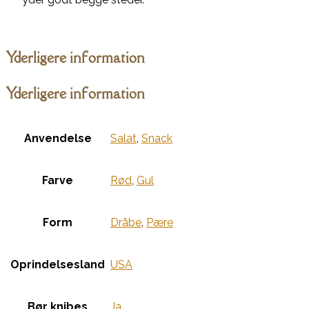
Yderligere information
Yderligere information
Anvendelse
Salat
,
Snack
Farve
Rød
,
Gul
Form
Dråbe
,
Pære
Oprindelsesland
USA
Bør knibes
Ja