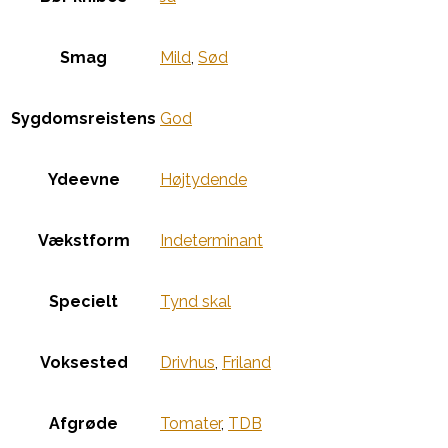
Smag
Mild
,
Sød
Sygdomsreistens
God
Ydeevne
Højtydende
Vækstform
Indeterminant
Specielt
Tynd skal
Voksested
Drivhus
,
Friland
Afgrøde
Tomater
,
TDB