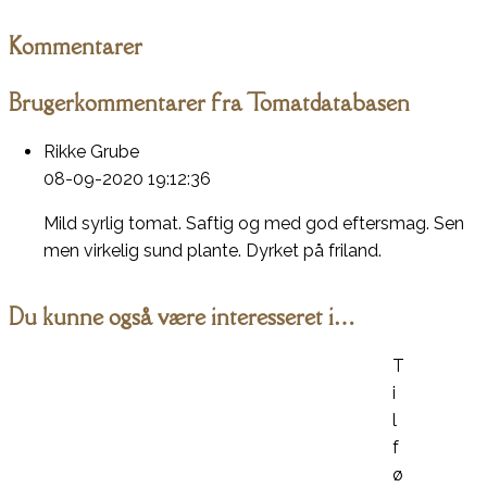
Kommentarer
Brugerkommentarer fra Tomatdatabasen
Rikke Grube
08-09-2020 19:12:36
Mild syrlig tomat. Saftig og med god eftersmag. Sen
men virkelig sund plante. Dyrket på friland.
Du kunne også være interesseret i…
T
i
l
f
ø