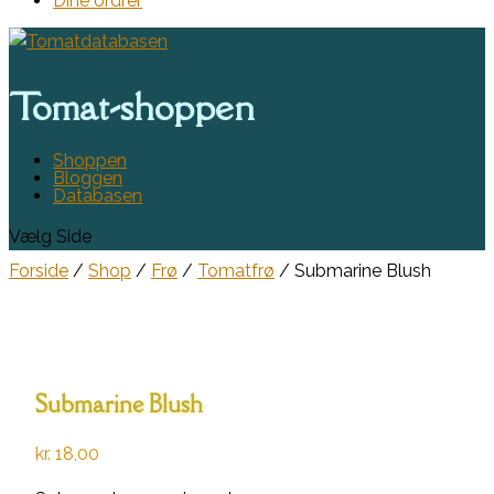
Dine ordrer
Tomat-shoppen
Shoppen
Bloggen
Databasen
Vælg Side
Forside
/
Shop
/
Frø
/
Tomatfrø
/ Submarine Blush
Submarine Blush
kr.
18,00