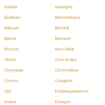
Asiatisk
Aubergine
Basilikum
Blomsterkarse
Blåkvast
Blomkål
Bønner
Bønneurt
Broccoli
Broccolikål
Cikorie
Cima di rapa
Citrongræs
Citronmelisse
Cosmos
Courgette
Dild
Edderkoppeblomst
Endive
Estragon