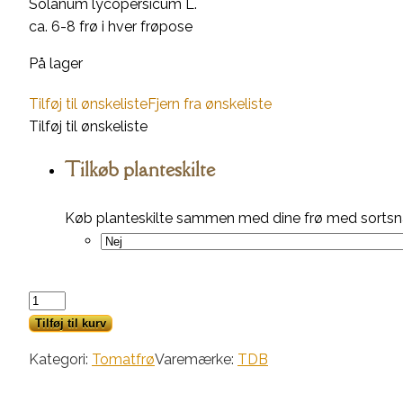
Solanum lycopersicum L.
ca. 6-8 frø i hver frøpose
På lager
Tilføj til ønskeliste
Fjern fra ønskeliste
Tilføj til ønskeliste
Tilkøb planteskilte
Køb planteskilte sammen med dine frø med sortsna
Submarine
Blush
Tilføj til kurv
antal
Kategori:
Tomatfrø
Varemærke:
TDB