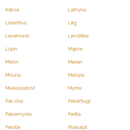
Kålroe
Lathyrus
Lisianthus
Løg
Løvemund
Løvstikke
Lupin
Majroe
Melon
Merian
Mizuna
Malope
Muskuskatost
Mynte
Pak choi
Peberfrugt
Pebermynte
Perilla
Persille
Pluksalat