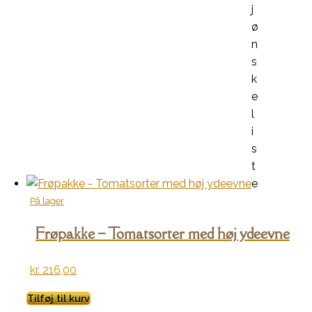
j
ø
n
s
k
e
l
i
s
t
e
På lager
Frøpakke – Tomatsorter med høj ydeevne
kr.
216,00
Tilføj til kurv