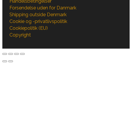
Handelsbetingelser
Forsendelse uden for Danmark
Shipping outside Denmark
Cookie og -privatlivspolitik
Cookiepolitik (EU)
Copyright