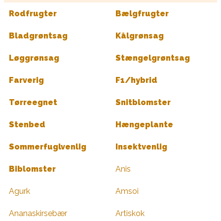
Rodfrugter
Bælgfrugter
Bladgrøntsag
Kålgrønsag
Løggrønsag
Stængelgrøntsag
Farverig
F1/hybrid
Tørreegnet
Snitblomster
Stenbed
Hængeplante
Sommerfuglvenlig
Insektvenlig
Biblomster
Anis
Agurk
Amsoi
Ananaskirsebær
Artiskok