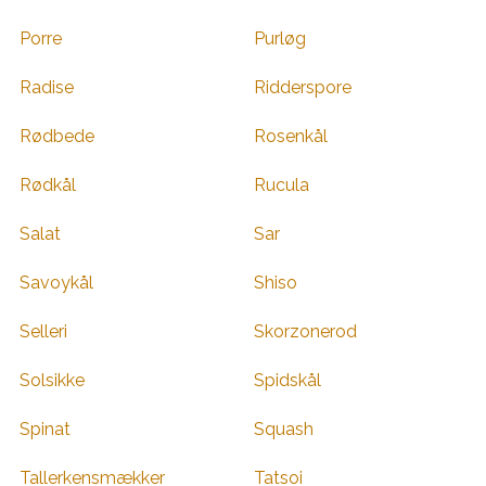
Porre
Purløg
Radise
Ridderspore
Rødbede
Rosenkål
Rødkål
Rucula
Salat
Sar
Savoykål
Shiso
Selleri
Skorzonerod
Solsikke
Spidskål
Spinat
Squash
Tallerkensmækker
Tatsoi