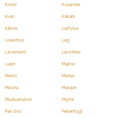
Knold
Koriander
Kvan
Kålrabi
Kålroe
Lathyrus
Lisianthus
Løg
Løvemund
Løvstikke
Lupin
Majroe
Melon
Merian
Mizuna
Malope
Muskuskatost
Mynte
Pak choi
Peberfrugt