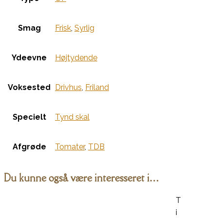
Smag
Frisk
,
Syrlig
Ydeevne
Højtydende
Voksested
Drivhus
,
Friland
Specielt
Tynd skal
Afgrøde
Tomater
,
TDB
Du kunne også være interesseret i…
T
i