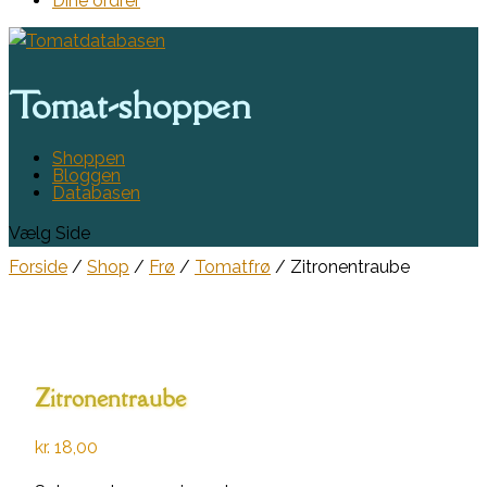
Dine ordrer
Tomat-shoppen
Shoppen
Bloggen
Databasen
Vælg Side
Forside
/
Shop
/
Frø
/
Tomatfrø
/ Zitronentraube
Zitronentraube
kr.
18,00