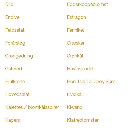
Dild
Edderkoppeblomst
Endive
Estragon
Feldsalat
Fennikel
Forårsløg
Græskar
Grøngødning
Grønkål
Gulerod
Havlavendel
Hjulkrone
Hon Tsai Tai Choy Sum
Hovedsalat
Hvidkål
Kalettes / blomkålsspirer
Kiwano
Kapers
Klatreblomster