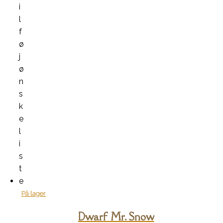
i
l
f
ø
j
ø
n
s
k
e
l
i
s
t
e
På lager
Dwarf Mr. Snow