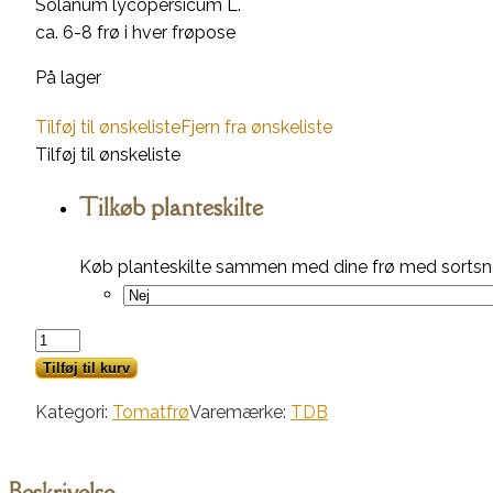
Solanum lycopersicum L.
ca. 6-8 frø i hver frøpose
På lager
Tilføj til ønskeliste
Fjern fra ønskeliste
Tilføj til ønskeliste
Tilkøb planteskilte
Køb planteskilte sammen med dine frø med sortsna
Zitronentraube
antal
Tilføj til kurv
Kategori:
Tomatfrø
Varemærke:
TDB
Beskrivelse