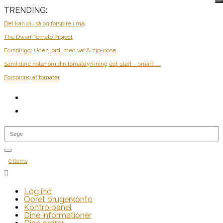
TRENDING:
Det kan du så og forspire i maj
The Dwarf Tomato Project
Forspiring: Uden jord, med vat & zip-pose
Saml dine noter om din tomatdyrkning eet sted – smart, ...
Forspiring af tomater
0 Items

Log ind
Opret brugerkonto
Kontrolpanel
Dine informationer