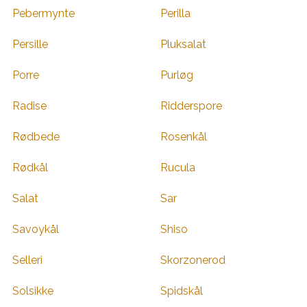
Pebermynte
Perilla
Persille
Pluksalat
Porre
Purløg
Radise
Ridderspore
Rødbede
Rosenkål
Rødkål
Rucula
Salat
Sar
Savoykål
Shiso
Selleri
Skorzonerod
Solsikke
Spidskål