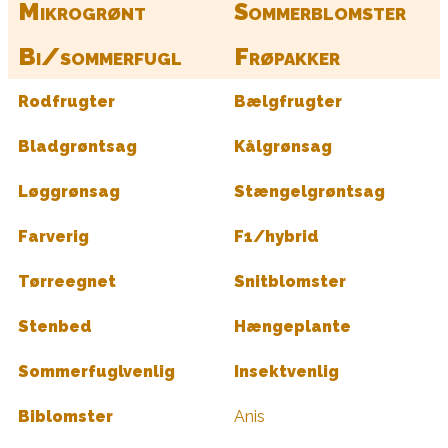
Mikrogrønt
Sommerblomster
Bi/sommerfugl
Frøpakker
Rodfrugter
Bælgfrugter
Bladgrøntsag
Kålgrønsag
Løggrønsag
Stængelgrøntsag
Farverig
F1/hybrid
Tørreegnet
Snitblomster
Stenbed
Hængeplante
Sommerfuglvenlig
Insektvenlig
Biblomster
Anis