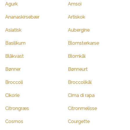
Agurk
Amsoi
Ananaskirsebær
Artiskok
Asiatisk
Aubergine
Basilikum
Blomsterkarse
Blåkvast
Blomkål
Bønner
Bønneurt
Broccoli
Broccolikål
Cikorie
Cima di rapa
Citrongræs
Citronmelisse
Cosmos
Courgette