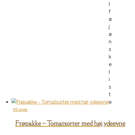
l
f
ø
j
ø
n
s
k
e
l
i
s
t
e
På lager
Frøpakke – Tomatsorter med høj ydeevne