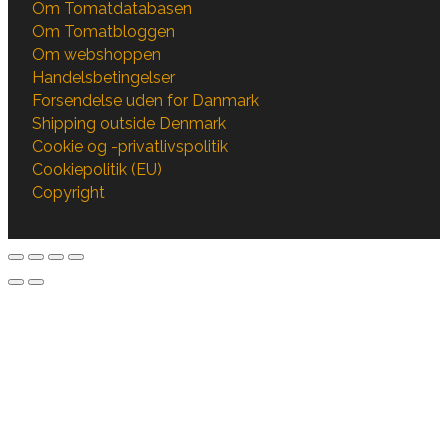
Om Tomatdatabasen
Om Tomatbloggen
Om webshoppen
Handelsbetingelser
Forsendelse uden for Danmark
Shipping outside Denmark
Cookie og -privatlivspolitik
Cookiepolitik (EU)
Copyright