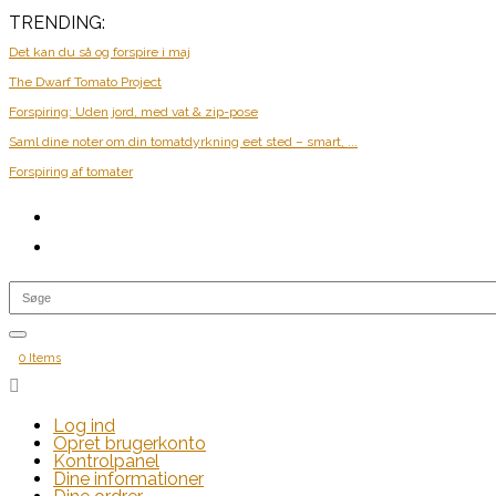
TRENDING:
Det kan du så og forspire i maj
The Dwarf Tomato Project
Forspiring: Uden jord, med vat & zip-pose
Saml dine noter om din tomatdyrkning eet sted – smart, ...
Forspiring af tomater
0 Items

Log ind
Opret brugerkonto
Kontrolpanel
Dine informationer