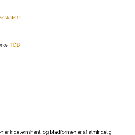
 ønskeliste
rke:
TDB
en er indeterminant, og bladformen er af almindelig