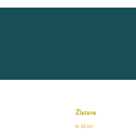
Zlatava
kr.
18,00