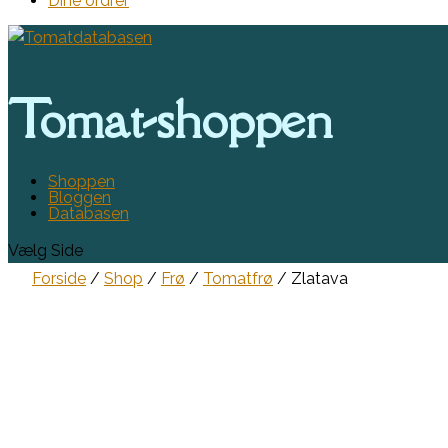
Dine ordrer
Tomat-shoppen
Shoppen
Bloggen
Databasen
Vælg Side
Forside
/
Shop
/
Frø
/
Tomatfrø
/ Zlatava