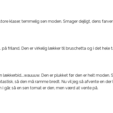
re klaser, temmelig sen moden. Smager dejligt, dens farver
å friland. Den er virkelig lækker til bruschetta og i det hele
lækkerbid....wauuuw. Den er plukket før den er helt moden. S
 fantastisk, så den må ramme bredt. Nu vil jeg så afvente en 
n i går, så en sen tomat er den, men værd at vente på.