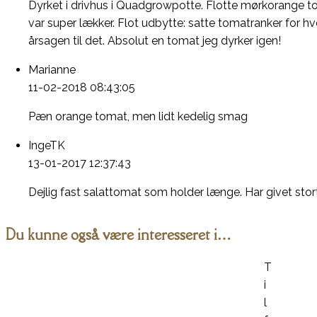
Dyrket i drivhus i Quadgrowpotte. Flotte mørkorange to
var super lækker. Flot udbytte: satte tomatranker fo
årsagen til det. Absolut en tomat jeg dyrker igen!
Marianne
11-02-2018 08:43:05
Pæn orange tomat, men lidt kedelig smag
IngeTK
13-01-2017 12:37:43
Dejlig fast salattomat som holder længe. Har givet sto
Du kunne også være interesseret i…
T
i
l