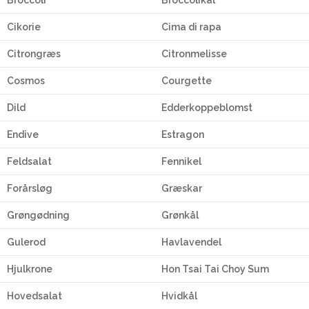
Cikorie
Cima di rapa
Citrongræs
Citronmelisse
Cosmos
Courgette
Dild
Edderkoppeblomst
Endive
Estragon
Feldsalat
Fennikel
Forårsløg
Græskar
Grøngødning
Grønkål
Gulerod
Havlavendel
Hjulkrone
Hon Tsai Tai Choy Sum
Hovedsalat
Hvidkål