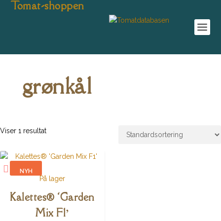
Tomat-shoppen
grønkål
Viser 1 resultat
NYH
På lager
ED
Kalettes® ‘Garden
Mix F1’