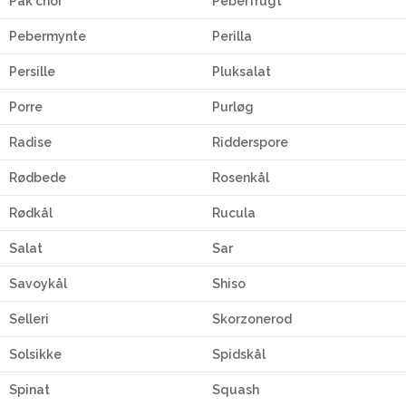
Pak choi
Peberfrugt
Pebermynte
Perilla
Persille
Pluksalat
Porre
Purløg
Radise
Ridderspore
Rødbede
Rosenkål
Rødkål
Rucula
Salat
Sar
Savoykål
Shiso
Selleri
Skorzonerod
Solsikke
Spidskål
Spinat
Squash