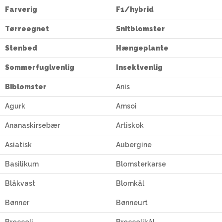
Farverig
F1/hybrid
Tørreegnet
Snitblomster
Stenbed
Hængeplante
Sommerfuglvenlig
Insektvenlig
Biblomster
Anis
Agurk
Amsoi
Ananaskirsebær
Artiskok
Asiatisk
Aubergine
Basilikum
Blomsterkarse
Blåkvast
Blomkål
Bønner
Bønneurt
Broccoli
Broccolikål