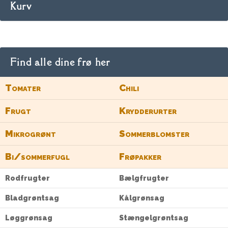
Kurv
Find alle dine frø her
Tomater
Chili
Frugt
Krydderurter
Mikrogrønt
Sommerblomster
Bi/sommerfugl
Frøpakker
Rodfrugter
Bælgfrugter
Bladgrøntsag
Kålgrønsag
Løggrønsag
Stængelgrøntsag