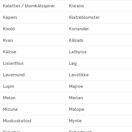
Kalettes / blomkålsspirer
Kiwano
Kapers
Klatreblomster
Knold
Koriander
Kvan
Kålrabi
Kålroe
Lathyrus
Lisianthus
Løg
Løvemund
Løvstikke
Lupin
Majroe
Melon
Merian
Mizuna
Malope
Muskuskatost
Mynte