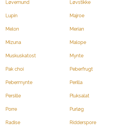
Løvemund
Løvstikke
Lupin
Majroe
Melon
Merian
Mizuna
Malope
Muskuskatost
Mynte
Pak choi
Peberfrugt
Pebermynte
Perilla
Persille
Pluksalat
Porre
Purløg
Radise
Ridderspore