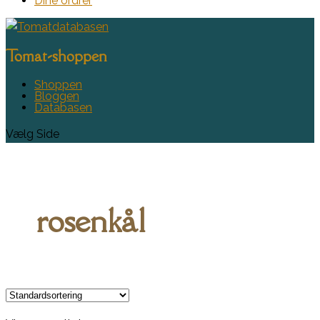
Dine ordrer
Tomat-shoppen
Shoppen
Bloggen
Databasen
Vælg Side
rosenkål