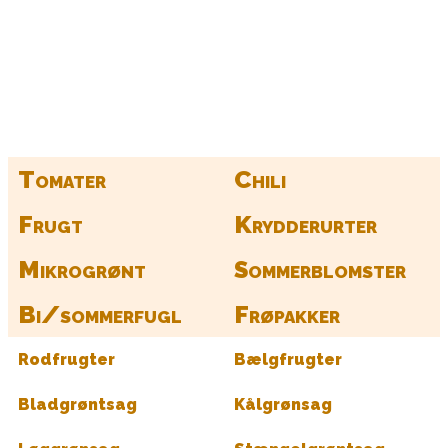
Kurv
Find alle dine frø her
Tomater
Chili
Frugt
Krydderurter
Mikrogrønt
Sommerblomster
Bi/sommerfugl
Frøpakker
Rodfrugter
Bælgfrugter
Bladgrøntsag
Kålgrønsag