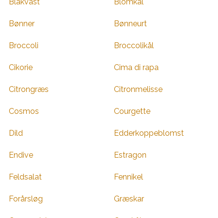
Blåkvast
Blomkål
Bønner
Bønneurt
Broccoli
Broccolikål
Cikorie
Cima di rapa
Citrongræs
Citronmelisse
Cosmos
Courgette
Dild
Edderkoppeblomst
Endive
Estragon
Feldsalat
Fennikel
Forårsløg
Græskar