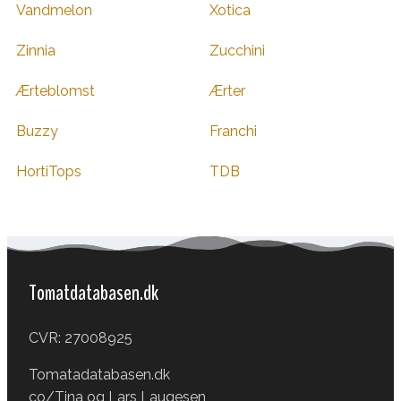
Vandmelon
Xotica
Zinnia
Zucchini
Ærteblomst
Ærter
Buzzy
Franchi
HortiTops
TDB
Tomatdatabasen.dk
CVR: 27008925
Tomatadatabasen.dk
co/Tina og Lars Laugesen