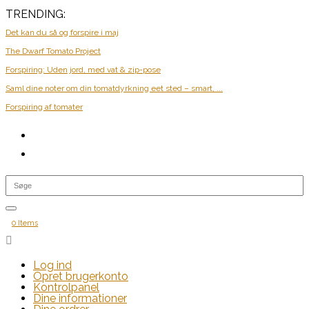
TRENDING:
Det kan du så og forspire i maj
The Dwarf Tomato Project
Forspiring: Uden jord, med vat & zip-pose
Saml dine noter om din tomatdyrkning eet sted – smart, ...
Forspiring af tomater
0 Items

Log ind
Opret brugerkonto
Kontrolpanel
Dine informationer