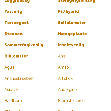
Løggrønsag
Stængelgrøntsag
Farverig
F1/hybrid
Tørreegnet
Snitblomster
Stenbed
Hængeplante
Sommerfuglvenlig
Insektvenlig
Biblomster
Anis
Agurk
Amsoi
Ananaskirsebær
Artiskok
Asiatisk
Aubergine
Basilikum
Blomsterkarse