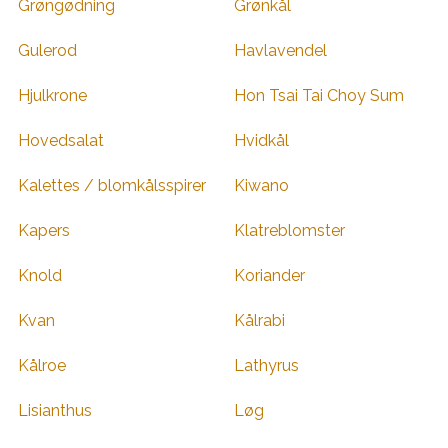
Grøngødning
Grønkål
Gulerod
Havlavendel
Hjulkrone
Hon Tsai Tai Choy Sum
Hovedsalat
Hvidkål
Kalettes / blomkålsspirer
Kiwano
Kapers
Klatreblomster
Knold
Koriander
Kvan
Kålrabi
Kålroe
Lathyrus
Lisianthus
Løg