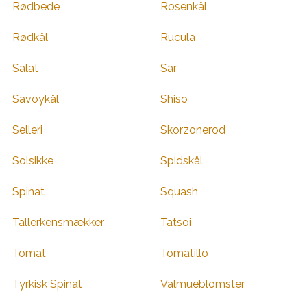
Rødbede
Rosenkål
Rødkål
Rucula
Salat
Sar
Savoykål
Shiso
Selleri
Skorzonerod
Solsikke
Spidskål
Spinat
Squash
Tallerkensmækker
Tatsoi
Tomat
Tomatillo
Tyrkisk Spinat
Valmueblomster