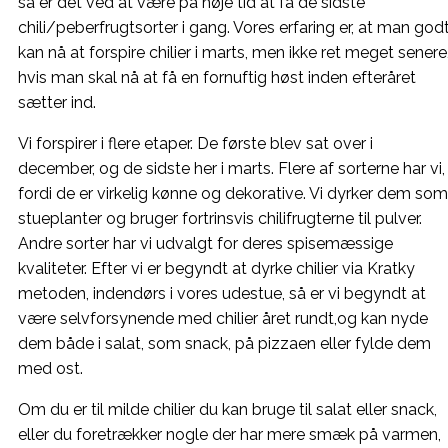
så er det ved at være på høje tid at få de sidste
chili/peberfrugtsorter i gang. Vores erfaring er, at man god
kan nå at forspire chilier i marts, men ikke ret meget senere
hvis man skal nå at få en fornuftig høst inden efteråret
sætter ind.
Vi forspirer i flere etaper. De første blev sat over i
december, og de sidste her i marts. Flere af sorterne har vi,
fordi de er virkelig kønne og dekorative. Vi dyrker dem som
stueplanter og bruger fortrinsvis chilifrugterne til pulver.
Andre sorter har vi udvalgt for deres spisemæssige
kvaliteter. Efter vi er begyndt at dyrke chilier via Kratky
metoden, indendørs i vores udestue, så er vi begyndt at
være selvforsynende med chilier året rundt,og kan nyde
dem både i salat, som snack, på pizzaen eller fylde dem
med ost.
Om du er til milde chilier du kan bruge til salat eller snack,
eller du foretrækker nogle der har mere smæk på varmen,