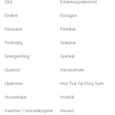
Dild
Edderkoppeblomst
Endive
Estragon
Feldsalat
Fennikel
Forårsløg
Græskar
Grøngødning
Grønkål
Gulerod
Havlavendel
Hjulkrone
Hon Tsai Tai Choy Sum
Hovedsalat
Hvidkål
Kalettes / blomkålsspirer
Kiwano