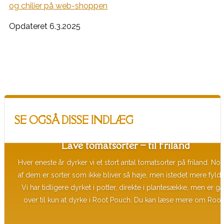
og chilier på web-shoppen
Opdateret 6.3.2025
SE OGSÅ DISSE INDLÆG
Lave tomatsorter – til friland
Hver eneste år dyrker vi et stort antal tomatsorter på friland. No
af dem er sorter som ikke bliver så høje, men istedet mere fyldi
Vi har tidligere dyrket i potter, direkte i plantesække, men er gå
over til kun at dyrke i Root Pouch. Du kan læse mere om Root.