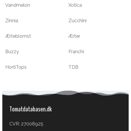
Vandmelon
Xotica
Zinnia
Zucchini
Ærteblomst
Ærter
Buzzy
Franchi
HortiTops
TDB
Tomatdatabasen.dk
CVR: 27008925