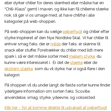
eller dyrker chilier for deres skønhed eller måske har en
“Chili-Klaus” gemt i maven, og ikke kan få chiiierne stærke
nok, så gør vi os umage med, at have chilifrø i alle
kategorier på web-shoppen.
På web-shoppen kan du vælge
peberfrugt
og chilier efter
styrke inspireret af den Nye Nordiske Skal. Vi har chilier til
enhver smag f.eks. der er
milde
der f.eks. er skønne til
snack eller stuffer. Foretrækker du chilier med lidt mere
spark i, så er det måske sorter med
mellem styrke,
du
kunne være interesseret i. Er det de
stærke
eller de
ekstrem stærke,
som du vil dyrke, har vi også flere i den
kategori.
På shoppen vil du under langt de fleste sorter kunne finder
yderligere information om sorten f.eks. Scoville,
anvendelse, smag, styrke, ydeevne, og voksested
Klik her – for at komme direkte til udvalget af peberfrugt