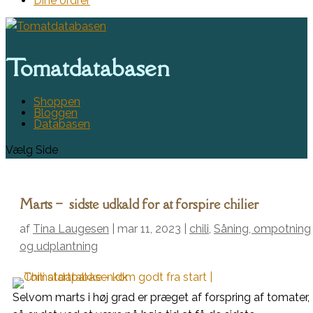
Dine ordrer
Tomatdatabasen
Shoppen
Bloggen
Databasen
Vælg Side
Marts – sidste udkald for at forspire chilier
af
Tina Laugesen
|
mar 11, 2023
|
chili
,
Såning, ompotning
og udplantning
Selvom marts i høj grad er præget af forspring af tomater,