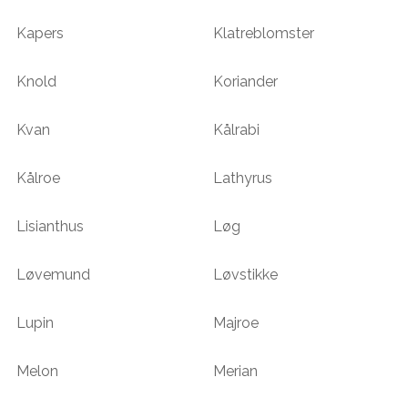
Kapers
Klatreblomster
Knold
Koriander
Kvan
Kålrabi
Kålroe
Lathyrus
Lisianthus
Løg
Løvemund
Løvstikke
Lupin
Majroe
Melon
Merian