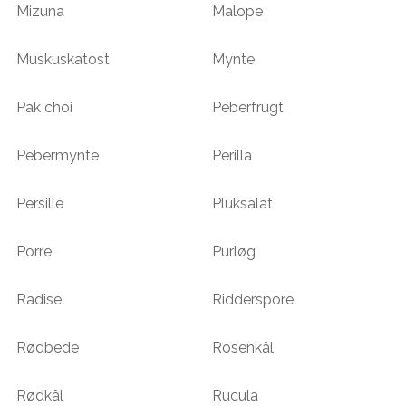
Mizuna
Malope
Muskuskatost
Mynte
Pak choi
Peberfrugt
Pebermynte
Perilla
Persille
Pluksalat
Porre
Purløg
Radise
Ridderspore
Rødbede
Rosenkål
Rødkål
Rucula