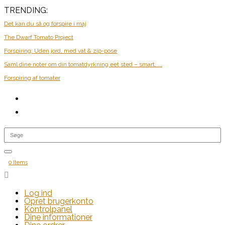
TRENDING:
Det kan du så og forspire i maj
The Dwarf Tomato Project
Forspiring: Uden jord, med vat & zip-pose
Saml dine noter om din tomatdyrkning eet sted – smart, ...
Forspiring af tomater
0 Items

Log ind
Opret brugerkonto
Kontrolpanel
Dine informationer