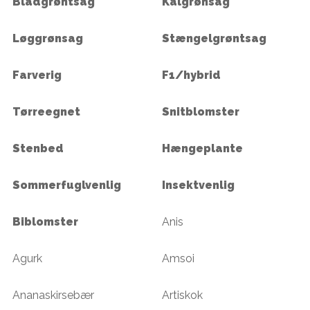
Bladgrøntsag
Kålgrønsag
Løggrønsag
Stængelgrøntsag
Farverig
F1/hybrid
Tørreegnet
Snitblomster
Stenbed
Hængeplante
Sommerfuglvenlig
Insektvenlig
Biblomster
Anis
Agurk
Amsoi
Ananaskirsebær
Artiskok