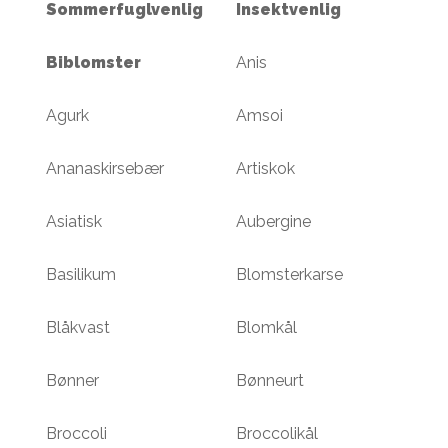
Sommerfuglvenlig
Insektvenlig
Biblomster
Anis
Agurk
Amsoi
Ananaskirsebær
Artiskok
Asiatisk
Aubergine
Basilikum
Blomsterkarse
Blåkvast
Blomkål
Bønner
Bønneurt
Broccoli
Broccolikål