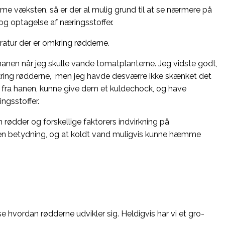
mme væksten, så er der al mulig grund til at se nærmere på
og optagelse af næringsstoffer.
ratur der er omkring rødderne.
ra hanen når jeg skulle vande tomatplanterne. Jeg vidste godt,
mkring rødderne, men jeg havde desværre ikke skænket det
 fra hanen, kunne give dem et kuldechock, og have
ngsstoffer.
om rødder og forskellige faktorers indvirkning på
ve en betydning, og at koldt vand muligvis kunne hæmme
e hvordan rødderne udvikler sig. Heldigvis har vi et gro-