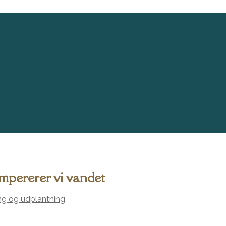
mpererer vi vandet
ng og udplantning