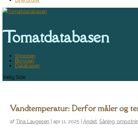
Dine ordrer
Tomatdatabasen
Shoppen
Bloggen
Databasen
Vælg Side
Vandtemperatur: Derfor måler og te
af
Tina Laugesen
|
apr 11, 2025
|
Andet
,
Såning, ompotni