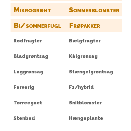
Mikrogrønt
Sommerblomster
Bi/sommerfugl
Frøpakker
Rodfrugter
Bælgfrugter
Bladgrøntsag
Kålgrønsag
Løggrønsag
Stængelgrøntsag
d.
et
Farverig
F1/hybrid
h.
Tørreegnet
Snitblomster
Stenbed
Hængeplante