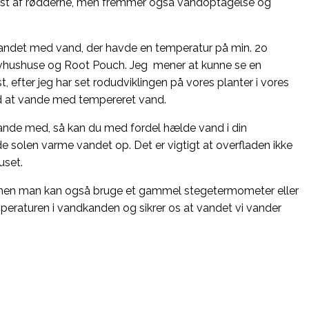
ækst af rødderne, men fremmer også vandoptagelse og
andet med vand, der havde en temperatur på min. 2o
 drivhushuse og Root Pouch. Jeg mener at kunne se en
st, efter jeg har set rodudviklingen på vores planter i vores
 med at vande med tempereret vand.
vande med, så kan du med fordel hælde vand i din
e solen varme vandet op. Det er vigtigt at overfladen ikke
uset.
en man kan også bruge et gammel stegetermometer eller
peraturen i vandkanden og sikrer os at vandet vi vander