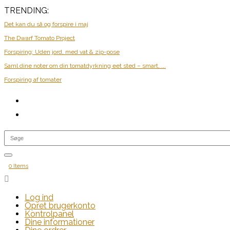
TRENDING:
Det kan du så og forspire i maj
The Dwarf Tomato Project
Forspiring: Uden jord, med vat & zip-pose
Saml dine noter om din tomatdyrkning eet sted – smart, ...
Forspiring af tomater
0 Items

Log ind
Opret brugerkonto
Kontrolpanel
Dine informationer