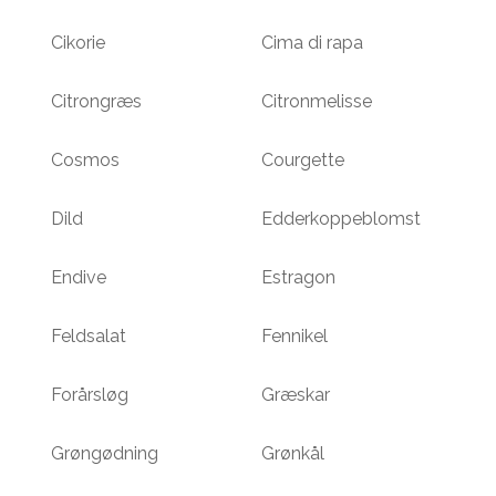
Cikorie
Cima di rapa
Citrongræs
Citronmelisse
Cosmos
Courgette
Dild
Edderkoppeblomst
Endive
Estragon
Feldsalat
Fennikel
Forårsløg
Græskar
Grøngødning
Grønkål