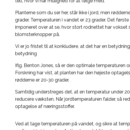
telt, hvor vi har mulighed for at følge med.
Planterne som du ser her, står ikke i jord, men rødder
grader. Temperaturen i vandet er 23 grader. Det første 
imponeret over at se, hvor stort rodnettet har vokset s
blomsterknopper på.
Vi er jo fristet til at konkludere, at det har en bety
betydning
Iflg. Benton Jones, så er den optimale temperaturen 
Forskning har vist, at planten har den højeste optage
rødderne er 20-30 grader.
Samtidig understreges det, at en temperatur under 20 g
reducere væksten. Når jordtemperaturen falder, så r
optagelse af næringsstoffer.
Ved at tage temperaturen på vandet, og sikre at temp