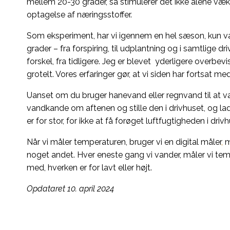
mellem 20-30 grader, så stimulerer det ikke alene v
optagelse af næringsstoffer.
Som eksperiment, har vi igennem en hel sæson, kun v
grader – fra forspiring, til udplantning og i samtlige
forskel, fra tidligere. Jeg er blevet yderligere overbevi
grotelt. Vores erfaringer gør, at vi siden har fortsat
Uanset om du bruger hanevand eller regnvand til at 
vandkande om aftenen og stille den i drivhuset, og lad
er for stor, for ikke at få forøget luftfugtigheden i drivh
Når vi måler temperaturen, bruger vi en digital måler
,
m
noget andet. Hver eneste gang vi vander, måler vi tem
med, hverken er for lavt eller højt.
Opdataret 10. april 2024