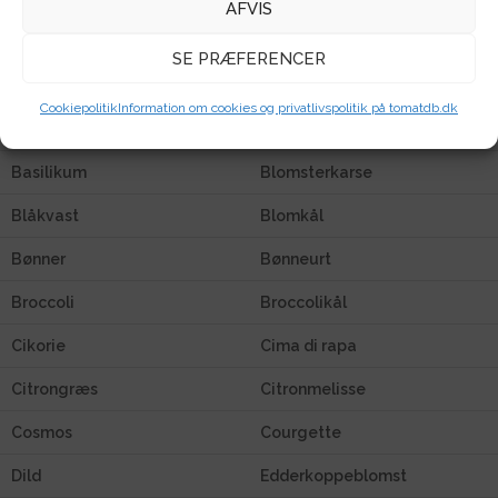
AFVIS
Agurk
Amsoi
SE PRÆFERENCER
Ananaskirsebær
Artiskok
Cookiepolitik
Information om cookies og privatlivspolitik på tomatdb.dk
Asiatisk
Aubergine
Basilikum
Blomsterkarse
Blåkvast
Blomkål
Bønner
Bønneurt
Broccoli
Broccolikål
Cikorie
Cima di rapa
Citrongræs
Citronmelisse
Cosmos
Courgette
Dild
Edderkoppeblomst