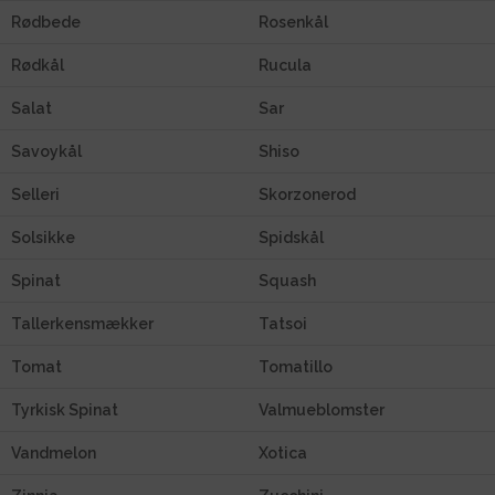
Rødbede
Rosenkål
Rødkål
Rucula
Salat
Sar
Savoykål
Shiso
Selleri
Skorzonerod
Solsikke
Spidskål
Spinat
Squash
Tallerkensmækker
Tatsoi
Tomat
Tomatillo
Tyrkisk Spinat
Valmueblomster
Vandmelon
Xotica