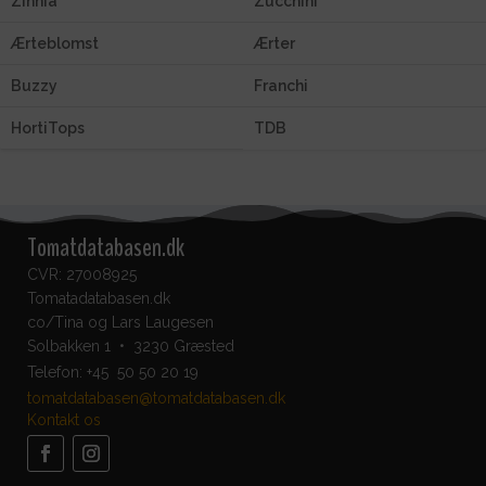
Zinnia
Zucchini
Ærteblomst
Ærter
Buzzy
Franchi
HortiTops
TDB
Tomatdatabasen.dk
CVR: 27008925
Tomatadatabasen.dk
co/Tina og Lars Laugesen
Solbakken 1 • 3230 Græsted
Telefon:
+45 50 50 20 19
tomatdatabasen@tomatdatabasen.dk
Kontakt os