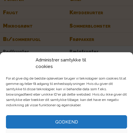
Frugt
Krydderurter
Mikrogrønt
Sommerblomster
Bi/sommerfugl
Frøpakker
Rodfrugter
Bælgfrugter
Administrer samtykke til
Bladgrøntsag
Kålgrønsag
cookies
Løggrønsag
Stængelgrøntsag
For at give dig de bedste oplevelser bruger vi teknologier som cookies til at
gemme og/eller få adgang til enhedsoplysninger. Hvis du giver dit
Farverig
F1/hybrid
samtykke til disse teknologier, kan vi behandle data som f.eks.
browsingadfærd eller unikke ID'er på dette websted. Hvis du ikke giver dit
Tørreegnet
Snitblomster
samtykke eller trækker dit samtykke tilbage, kan det have en negativ
indvirkning på visse funktioner og egenskaber.
Stenbed
Hængeplante
Sommerfuglvenlig
Insektvenlig
GODKEND
Biblomster
Anis