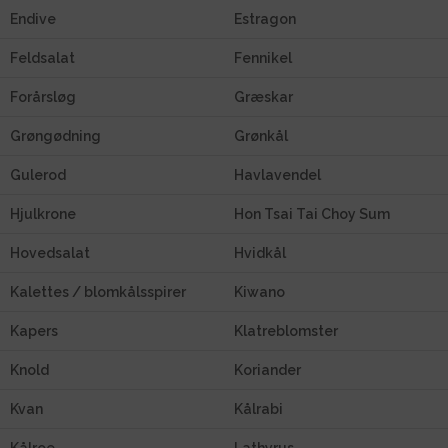
Endive
Estragon
Feldsalat
Fennikel
Forårsløg
Græskar
Grøngødning
Grønkål
Gulerod
Havlavendel
Hjulkrone
Hon Tsai Tai Choy Sum
Hovedsalat
Hvidkål
Kalettes / blomkålsspirer
Kiwano
Kapers
Klatreblomster
Knold
Koriander
Kvan
Kålrabi
Kålroe
Lathyrus