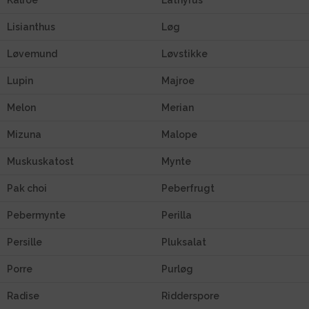
Lisianthus
Løg
Løvemund
Løvstikke
Lupin
Majroe
Melon
Merian
Mizuna
Malope
Muskuskatost
Mynte
Pak choi
Peberfrugt
Pebermynte
Perilla
Persille
Pluksalat
Porre
Purløg
Radise
Ridderspore