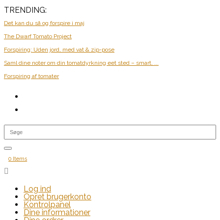
TRENDING:
Det kan du så og forspire i maj
The Dwarf Tomato Project
Forspiring: Uden jord, med vat & zip-pose
Saml dine noter om din tomatdyrkning eet sted – smart, ...
Forspiring af tomater
0 Items

Log ind
Opret brugerkonto
Kontrolpanel
Dine informationer