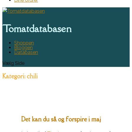
Dine ordrer
Tomatdatabasen
Shoppen
Bloggen
Databasen
Vælg Side
Kategori:
chili
Det kan du så og forspire i maj