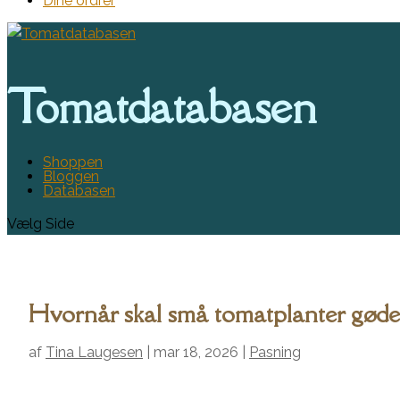
Dine ordrer
Tomatdatabasen
Shoppen
Bloggen
Databasen
Vælg Side
Hvornår skal små tomatplanter gøde
af
Tina Laugesen
|
mar 18, 2026
|
Pasning