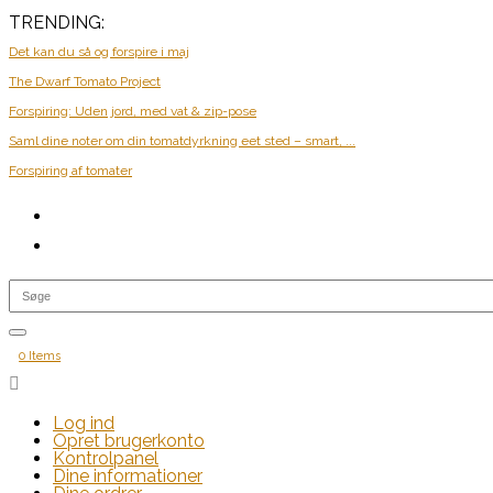
TRENDING:
Det kan du så og forspire i maj
The Dwarf Tomato Project
Forspiring: Uden jord, med vat & zip-pose
Saml dine noter om din tomatdyrkning eet sted – smart, ...
Forspiring af tomater
0 Items

Log ind
Opret brugerkonto
Kontrolpanel
Dine informationer