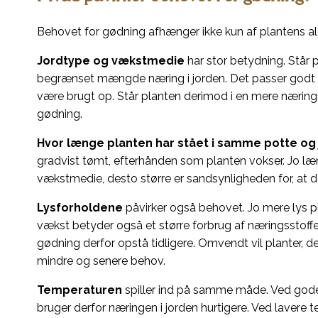
Behovet for gødning afhænger ikke kun af plantens a
Jordtype og vækstmedie
har stor betydning. Står p
begrænset mængde næring i jorden. Det passer godt til
være brugt op. Står planten derimod i en mere nærings
gødning.
Hvor længe planten har stået i samme potte og 
gradvist tømt, efterhånden som planten vokser. Jo l
vækstmedie, desto større er sandsynligheden for, at
Lysforholdene
påvirker også behovet. Jo mere lys pl
vækst betyder også et større forbrug af næringsstoffer.
gødning derfor opstå tidligere. Omvendt vil planter, 
mindre og senere behov.
Temperaturen
spiller ind på samme måde. Ved gode
bruger derfor næringen i jorden hurtigere. Ved lavere