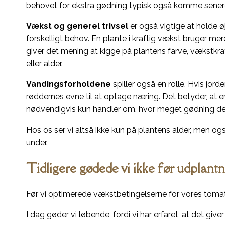
behovet for ekstra gødning typisk også komme sener
Vækst og generel trivsel
er også vigtige at holde
forskelligt behov. En plante i kraftig vækst bruger mere
giver det mening at kigge på plantens farve, vækstkraft
eller alder.
Vandingsforholdene
spiller også en rolle. Hvis jord
røddernes evne til at optage næring. Det betyder, at
nødvendigvis kun handler om, hvor meget gødning den
Hos os ser vi altså ikke kun på plantens alder, men ogs
under.
Tidligere gødede vi ikke før udplant
Før vi optimerede vækstbetingelserne for vores tomat
I dag gøder vi løbende, fordi vi har erfaret, at det giv