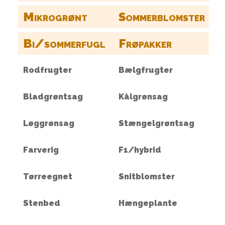
Mikrogrønt
Sommerblomster
Bi/sommerfugl
Frøpakker
Rodfrugter
Bælgfrugter
Bladgrøntsag
Kålgrønsag
Løggrønsag
Stængelgrøntsag
Farverig
F1/hybrid
Tørreegnet
Snitblomster
Stenbed
Hængeplante