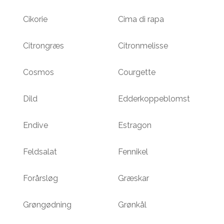
Cikorie
Cima di rapa
Citrongræs
Citronmelisse
Cosmos
Courgette
Dild
Edderkoppeblomst
Endive
Estragon
Feldsalat
Fennikel
Forårsløg
Græskar
Grøngødning
Grønkål