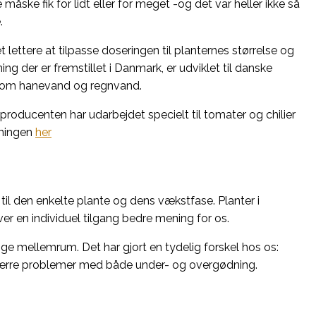
ke fik for lidt eller for meget -og det var heller ikke så
.
t lettere at tilpasse doseringen til planternes størrelse og
g der er fremstillet i Danmark, er udviklet til danske
 som hanevand og regnvand.
roducenten har udarbejdet specielt til tomater og chilier
dningen
her
l den enkelte plante og dens vækstfase. Planter i
ver en individuel tilgang bedre mening for os.
ge mellemrum. Det har gjort en tydelig forskel hos os:
r færre problemer med både under- og overgødning.