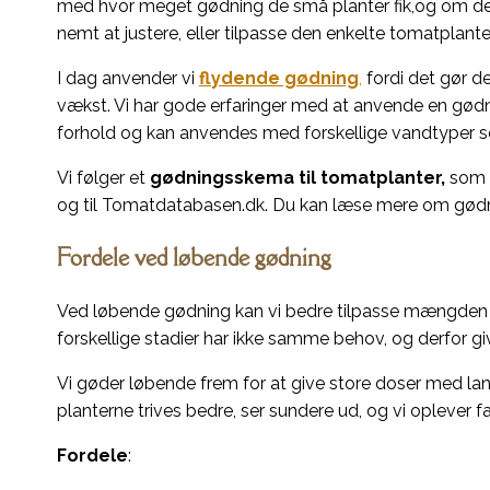
med hvor meget gødning de små planter fik,og om de mås
nemt at justere, eller tilpasse den enkelte tomatplante
I dag anvender vi
flydende gødning
,
fordi det gør de
vækst. Vi har gode erfaringer med at anvende en gødnin
forhold og kan anvendes med forskellige vandtyper
Vi følger et
gødningsskema til tomatplanter,
som p
og til Tomatdatabasen.dk. Du kan læse mere om gø
Fordele ved løbende gødning
Ved løbende gødning kan vi bedre tilpasse mængden ti
forskellige stadier har ikke samme behov, og derfor gi
Vi gøder løbende frem for at give store doser med lan
planterne trives bedre, ser sundere ud, og vi opleve
Fordele
: