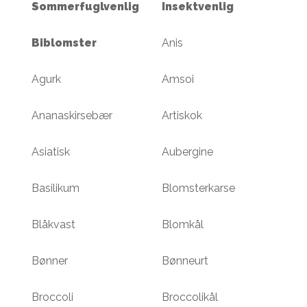
Sommerfuglvenlig
Insektvenlig
Biblomster
Anis
Agurk
Amsoi
Ananaskirsebær
Artiskok
Asiatisk
Aubergine
Basilikum
Blomsterkarse
Blåkvast
Blomkål
Bønner
Bønneurt
Broccoli
Broccolikål