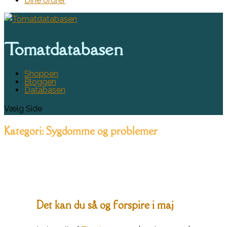
Dine ordrer
Tomatdatabasen
Shoppen
Bloggen
Databasen
Vælg Side
Kategori:
Sygdomme og problemer
Det kan du så og forspire i maj