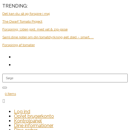
TRENDING:
Det kan du så og forspire i maj
The Dwarf Tomato Project
Forspiring: Uden jord, med vat & zip-pose
Saml dine noter om din tomatdyrkning eet sted – smart, ...
Forspiring af tomater
0 Items

Log ind
Opret brugerkonto
Kontrolpanel
Dine informationer