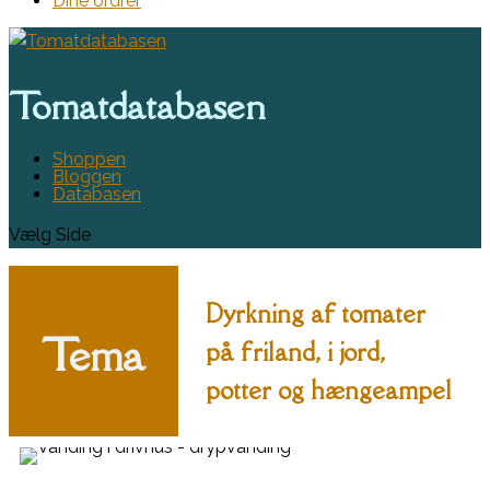
Dine ordrer
Tomatdatabasen
Shoppen
Bloggen
Databasen
Vælg Side
Dyrkning af tomater
Tema
på friland, i jord,
potter og hængeampel