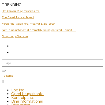
TRENDING:
Det kan du så og forspire i maj
The Dwarf Tomato Project
Forspiring: Uden jord, med vat & zip-pose
Saml dine noter om din tomatdyrkning eet sted – smart, ...
Forspiring af tomater
0 Items

Log ind
Opret brugerkonto
Kontrolpanel
Dine informationer