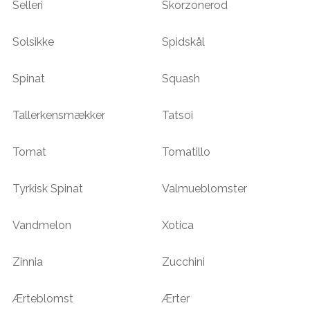
Selleri
Skorzonerod
Solsikke
Spidskål
Spinat
Squash
Tallerkensmækker
Tatsoi
Tomat
Tomatillo
Tyrkisk Spinat
Valmueblomster
Vandmelon
Xotica
Zinnia
Zucchini
Ærteblomst
Ærter