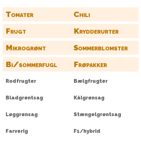
Tomater
Chili
Frugt
Krydderurter
Mikrogrønt
Sommerblomster
Bi/sommerfugl
Frøpakker
Rodfrugter
Bælgfrugter
Bladgrøntsag
Kålgrønsag
Løggrønsag
Stængelgrøntsag
Farverig
F1/hybrid