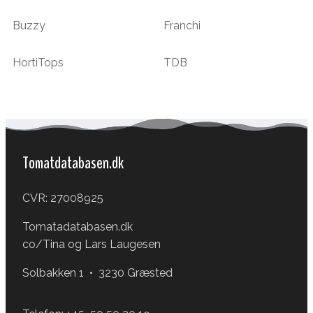
Buzzy
Franchi
HortiTops
TDB
Tomatdatabasen.dk
CVR: 27008925
Tomatadatabasen.dk
co/Tina og Lars Laugesen
Solbakken 1 • 3230 Græsted