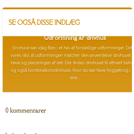
SE OGSÅ DISSE INDLÆG
Udformning af drivhus
Drivhuse kan idag fåes i et hav af forskellige udformninger. Det 
vores råd, at udformningen matcher den anvendelse drivhuset s
have og placeringen af det. Der findes drivhuset til ethvert beho
og også kombinationsdrivhuse, hvor du kan have hyggekrog i 
ene...
0 kommentarer