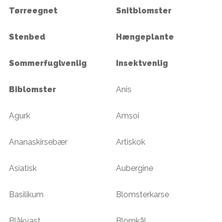
Tørreegnet
Snitblomster
Stenbed
Hængeplante
Sommerfuglvenlig
Insektvenlig
Biblomster
Anis
Agurk
Amsoi
Ananaskirsebær
Artiskok
Asiatisk
Aubergine
Basilikum
Blomsterkarse
Blåkvast
Blomkål