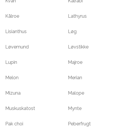
Kvan
Kålrabi
Kålroe
Lathyrus
Lisianthus
Løg
Løvemund
Løvstikke
Lupin
Majroe
Melon
Merian
Mizuna
Malope
Muskuskatost
Mynte
Pak choi
Peberfrugt