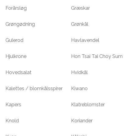
Forårsløg
Græskar
Grøngødning
Grønkål
Gulerod
Havlavendel
Hjulkrone
Hon Tsai Tai Choy Sum
Hovedsalat
Hvidkål
Kalettes / blomkålsspirer
Kiwano
Kapers
Klatreblomster
Knold
Koriander