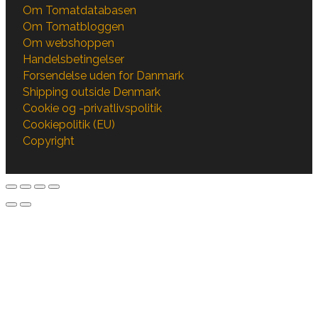
Om Tomatdatabasen
Om Tomatbloggen
Om webshoppen
Handelsbetingelser
Forsendelse uden for Danmark
Shipping outside Denmark
Cookie og -privatlivspolitik
Cookiepolitik (EU)
Copyright