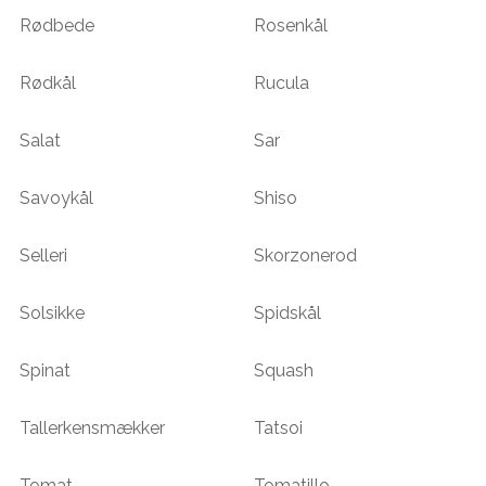
Rødbede
Rosenkål
Rødkål
Rucula
Salat
Sar
Savoykål
Shiso
Selleri
Skorzonerod
Solsikke
Spidskål
Spinat
Squash
Tallerkensmækker
Tatsoi
Tomat
Tomatillo