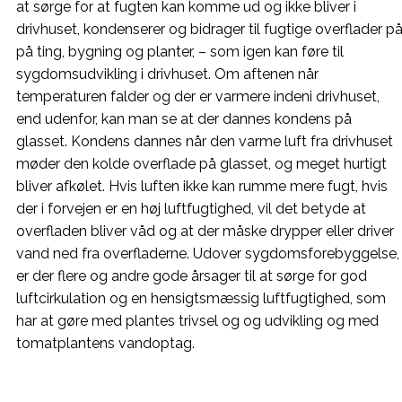
at sørge for at fugten kan komme ud og ikke bliver i
drivhuset, kondenserer og bidrager til fugtige overflader p
på ting, bygning og planter, – som igen kan føre til
sygdomsudvikling i drivhuset. Om aftenen når
temperaturen falder og der er varmere indeni drivhuset,
end udenfor, kan man se at der dannes kondens på
glasset. Kondens dannes når den varme luft fra drivhuset
møder den kolde overflade på glasset, og meget hurtigt
bliver afkølet. Hvis luften ikke kan rumme mere fugt, hvis
der i forvejen er en høj luftfugtighed, vil det betyde at
overfladen bliver våd og at der måske drypper eller driver
vand ned fra overfladerne. Udover sygdomsforebyggelse,
er der flere og andre gode årsager til at sørge for god
luftcirkulation og en hensigtsmæssig luftfugtighed, som
har at gøre med plantes trivsel og og udvikling og med
tomatplantens vandoptag.