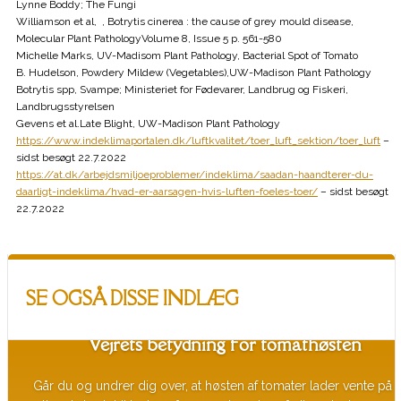
Lynne Boddy; The Fungi
Williamson et al, , Botrytis cinerea : the cause of grey mould disease,
Molecular Plant PathologyVolume 8, Issue 5 p. 561-580
Michelle Marks, UV-Madisom Plant Pathology, Bacterial Spot of Tomato
B. Hudelson, Powdery Mildew (Vegetables),UW-Madison Plant Pathology
Botrytis spp, Svampe; Ministeriet for Fødevarer, Landbrug og Fiskeri,
Landbrugsstyrelsen
Gevens et al.Late Blight, UW-Madison Plant Pathology
https://www.indeklimaportalen.dk/luftkvalitet/toer_luft_sektion/toer_luft
–
sidst besøgt 22.7.2022
https://at.dk/arbejdsmiljoeproblemer/indeklima/saadan-haandterer-du-
daarligt-indeklima/hvad-er-aarsagen-hvis-luften-foeles-toer/
– sidst besøgt
22.7.2022
SE OGSÅ DISSE INDLÆG
Vejrets betydning for tomathøsten
Går du og undrer dig over, at høsten af tomater lader vente på s