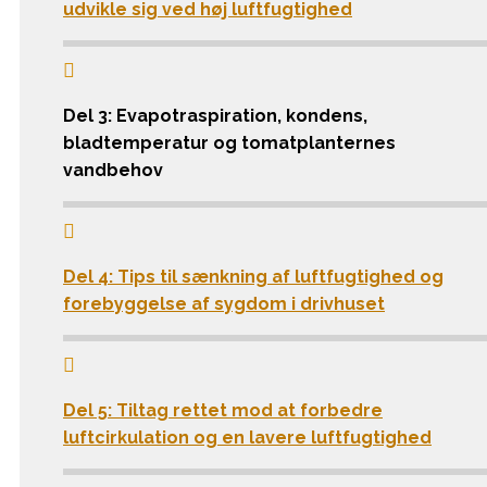
udvikle sig ved høj luftfugtighed

Del 3: Evapotraspiration, kondens,
bladtemperatur og tomatplanternes
vandbehov

Del 4: Tips til sænkning af luftfugtighed og
forebyggelse af sygdom i drivhuset

Del 5: Tiltag rettet mod at forbedre
luftcirkulation og en lavere luftfugtighed