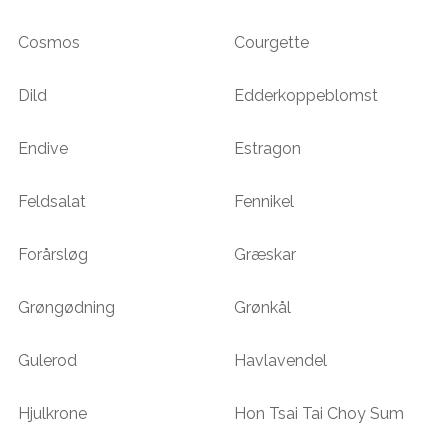
Cosmos
Courgette
Dild
Edderkoppeblomst
Endive
Estragon
Feldsalat
Fennikel
Forårsløg
Græskar
Grøngødning
Grønkål
Gulerod
Havlavendel
Hjulkrone
Hon Tsai Tai Choy Sum