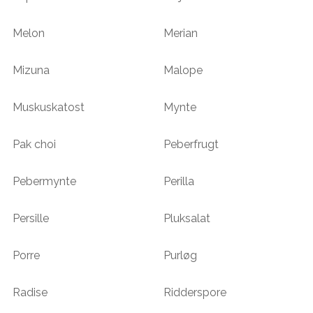
Melon
Merian
Mizuna
Malope
Muskuskatost
Mynte
Pak choi
Peberfrugt
Pebermynte
Perilla
Persille
Pluksalat
Porre
Purløg
Radise
Ridderspore