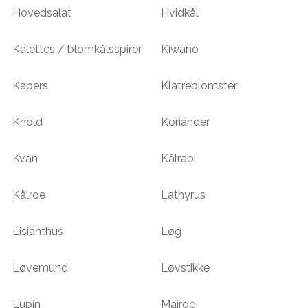
Hovedsalat
Hvidkål
Kalettes / blomkålsspirer
Kiwano
Kapers
Klatreblomster
Knold
Koriander
Kvan
Kålrabi
Kålroe
Lathyrus
Lisianthus
Løg
Løvemund
Løvstikke
Lupin
Majroe