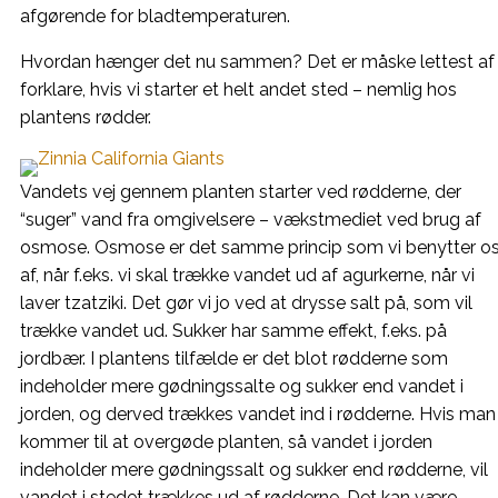
afgørende for bladtemperaturen.
Hvordan hænger det nu sammen? Det er måske lettest af
forklare, hvis vi starter et helt andet sted – nemlig hos
plantens rødder.
Vandets vej gennem planten starter ved rødderne, der
“suger” vand fra omgivelsere – vækstmediet ved brug af
osmose. Osmose er det samme princip som vi benytter o
af, når f.eks. vi skal trække vandet ud af agurkerne, når vi
laver tzatziki. Det gør vi jo ved at drysse salt på, som vil
trække vandet ud. Sukker har samme effekt, f.eks. på
jordbær. I plantens tilfælde er det blot rødderne som
indeholder mere gødningssalte og sukker end vandet i
jorden, og derved trækkes vandet ind i rødderne. Hvis man
kommer til at overgøde planten, så vandet i jorden
indeholder mere gødningssalt og sukker end rødderne, vil
vandet i stedet trækkes ud af rødderne. Det kan være