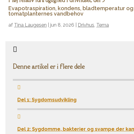
Høj relativ luftfugtighed i drivhuset, del 3
Evapotraspiration, kondens, bladtemperatur og
tomatplanternes vandbehov
af
Tina Laugesen
|
jun 8, 2026
|
Drivhus
,
Tema

Denne artikel er i flere dele

Del 1: Sygdomsudvikling

Del 2: Sygdomme, bakterier og svampe der ka