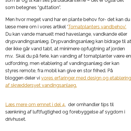
som af og til kan ses på bladkanterne – det er også det
som betegnes “guttation”.
Men hvor meget vand har en plante behov for- det kan du
læse mere om i vores artikel ‘
Tomatplanters vandbehov’.
Du kan vande manuelt med haveslange, vandkande eller
drypvandingsanlæg. Drypvandingsanlæg kan bidrage til a
der ikke går vand tabt, at minimere opfugtning af jorden
m.v. Skal du på ferie, kan vanding af tomatplanter være en
udfordring, men etablering af vandingsanlæg der kan
styres remote, fra mobil kan give en stor frihed. På
bloggen deler vi
vores erfaringer med design og etablerin
af skræddersyet vandingsanlaeg.
Læs mere om emnet i del 4
, der omhandler t
ips til
sænkning af luftfugtighed og forebyggelse af sygdom i
drivhuset.