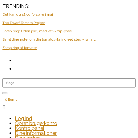
TRENDING:
Det kan du så og forspire i maj
The Dwarf Tomato Project
Forspiring: Uden jord, med vat & zip-pose
Saml dine noter om din tomatdyrkning eet sted – smart, ...
Forspiring af tomater
0 Items

Log ind
Opret brugerkonto
Kontrolpanel
Dine informationer