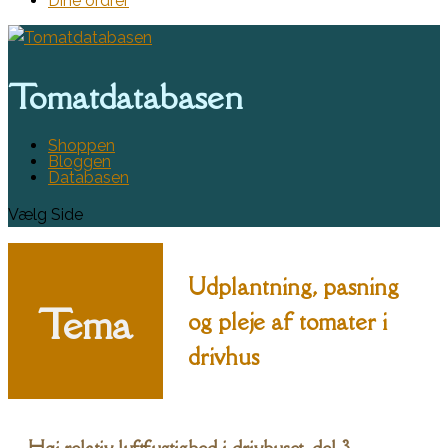
Dine ordrer
Tomatdatabasen
Shoppen
Bloggen
Databasen
Vælg Side
Udplantning, pasning
Tema
og pleje af tomater i
drivhus