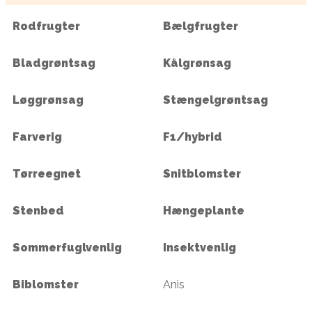
Rodfrugter
Bælgfrugter
Bladgrøntsag
Kålgrønsag
Løggrønsag
Stængelgrøntsag
Farverig
F1/hybrid
Tørreegnet
Snitblomster
Stenbed
Hængeplante
Sommerfuglvenlig
Insektvenlig
Biblomster
Anis