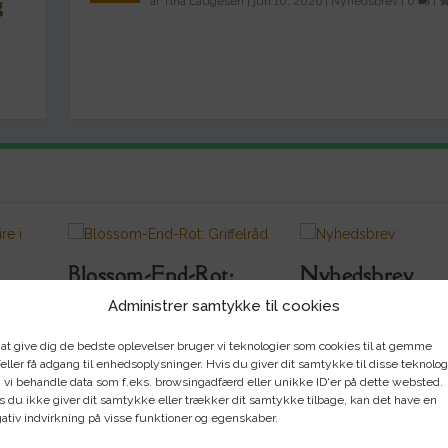
g
af
Tina Laugesen
|
jun 10, 2026
|
Nyhedsbrev
|
0
|
Blossom-End-Rot:
Nyhedsbrev
Griffelråd
jun 10, 2026
Administrer samtykke til cookies
jul 14, 2026
 at give dig de bedste oplevelser bruger vi teknologier som cookies til at gemme
eller få adgang til enhedsoplysninger. Hvis du giver dit samtykke til disse teknolog
 vi behandle data som f.eks. browsingadfærd eller unikke ID'er på dette websted.
s du ikke giver dit samtykke eller trækker dit samtykke tilbage, kan det have en
ativ indvirkning på visse funktioner og egenskaber.
ALLE
p bedømt
Seneste