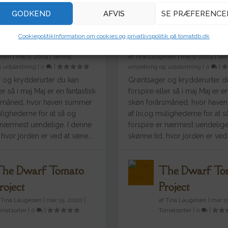
GODKEND
AFVIS
SE PRÆFERENCE
 du så og forspire i
Det kan du så og fors
Cookiepolitik
Information om cookies og privatlivspolitik på tomatdb.dk
maj
esen
|
maj 9, 2024
|
Såning,
af
Tina Laugesen
|
maj 9, 2024
|
Sån
 udplantning
|
0
|
ompotning og udplantning
|
0
|
 og krydderurter du kan
Grøntsager og krydderurter d
er så i maj Maj er en fantastisk
forspire eller så i maj Maj er en
rsmåned, hvor haven summer
skøn forårsmåned, hvor have
ulighederne for at så og
af liv,og mulighederne for at s
r nærmest uendelige. I denne
forspire er nærmest uendelige
 hvor jorden er ved at være...
skønne tid, hvor jorden er ved 
he Dwarf Tomato
The Dwarf To
roject
Project
f
Tina Laugesen
|
mar 15, 2020
|
af
Tina Laugesen
|
mar 1
matsorter
|
0
|
Tomatsorter
|
0
|