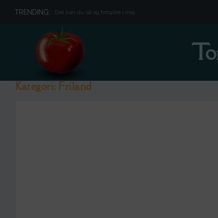
TRENDING:
Det kan du så og forspire i maj
To
Kategori:
Friland