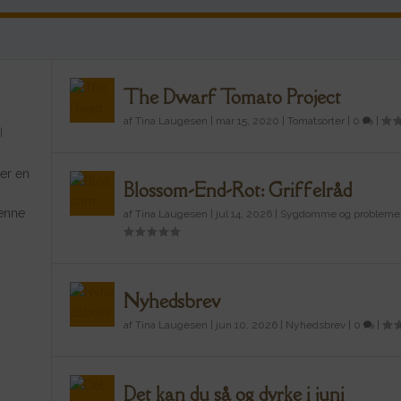
The Dwarf Tomato Project
af
Tina Laugesen
|
mar 15, 2020
|
Tomatsorter
|
0
|
|
 er en
Blossom-End-Rot: Griffelråd
denne
af
Tina Laugesen
|
jul 14, 2026
|
Sygdomme og probleme
Nyhedsbrev
af
Tina Laugesen
|
jun 10, 2026
|
Nyhedsbrev
|
0
|
Det kan du så og dyrke i juni