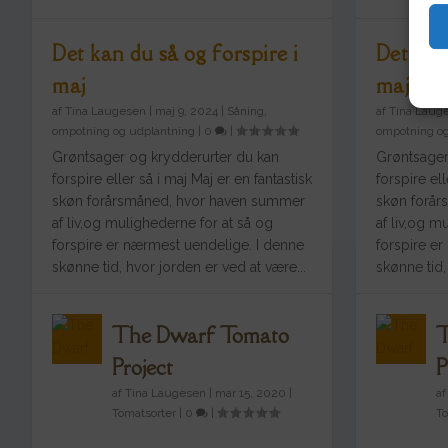
Det kan du så og forspire i
Det kan
maj
maj
af
Tina Laugesen
|
maj 9, 2024
|
Såning,
af
Tina Laug
ompotning og udplantning
|
0
|
ompotning og
Grøntsager og krydderurter du kan
Grøntsager
forspire eller så i maj Maj er en fantastisk
forspire ell
skøn forårsmåned, hvor haven summer
skøn forå
af liv,og mulighederne for at så og
af liv,og m
forspire er nærmest uendelige. I denne
forspire e
skønne tid, hvor jorden er ved at være...
skønne tid,
The Dwarf Tomato
T
Project
P
af
Tina Laugesen
|
mar 15, 2020
|
a
Tomatsorter
|
0
|
To