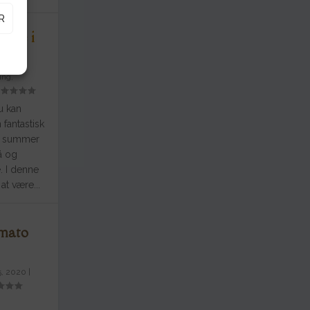
R
pire i
ing,
u kan
 fantastisk
n summer
å og
. I denne
at være...
mato
5, 2020
|