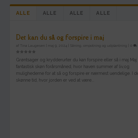
ALLE
ALLE
ALLE
ALLE
Det kan du så og forspire i maj
af
Tina Laugesen
|
maj 9, 2024
|
Såning, ompotning og udplantning
|
0
Grøntsager og krydderurter du kan forspire eller så i maj Maj
fantastisk skøn forårsmåned, hvor haven summer af liv,og
mulighederne for at så og forspire er nærmest uendelige. I 
skønne tid, hvor jorden er ved at være...