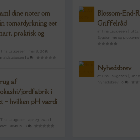
aml dine noter om
Blossom-End-R
in tomatdyrkning eet
Griffelråd
mart, praktisk og
af
Tina Laugesen
|
jul 14
Sygdomme og probleme
f
Tina Laugesen
|
mar 8, 2018
|
omatdatabasen
|
4
|
Nyhedsbrev
af
Tina Laugesen
|
jun 1
rug af
Nyhedsbrev
|
0
|
okashi/jordfabrik i
et – hvilken pH værdi
f
Tina Laugesen
|
apr 23, 2021
|
ndet
,
Drivhus
|
0
|