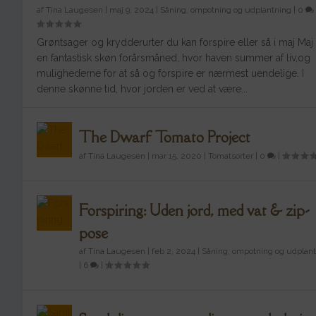
af
Tina Laugesen
|
maj 9, 2024
|
Såning, ompotning og udplantning
|
0
Grøntsager og krydderurter du kan forspire eller så i maj Maj
en fantastisk skøn forårsmåned, hvor haven summer af liv,og
mulighederne for at så og forspire er nærmest uendelige. I
denne skønne tid, hvor jorden er ved at være...
The Dwarf Tomato Project
af
Tina Laugesen
|
mar 15, 2020
|
Tomatsorter
|
0
|
Forspiring: Uden jord, med vat & zip-
pose
af
Tina Laugesen
|
feb 2, 2024
|
Såning, ompotning og udplan
The Dwarf Tomato Project
|
6
|
Indsendt af
Tina Laugesen
|
mar 15, 2020
|
Tomatsorter
|
0
|