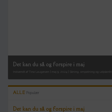
Det kan du så og forspire i maj
Indsendt af
Tina Laugesen
|
maj 9, 2024
|
Såning, ompotning og udplantn
ALLE
Populær
Det kan du så og forspire i maj