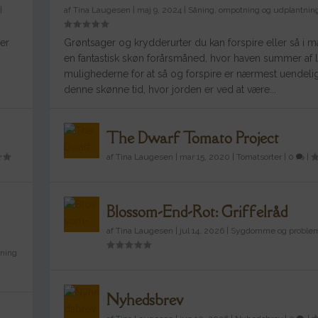
|
af
Tina Laugesen
|
maj 9, 2024
|
Såning, ompotning og udplantnin
 er
Grøntsager og krydderurter du kan forspire eller så i ma
en fantastisk skøn forårsmåned, hvor haven summer af l
mulighederne for at så og forspire er nærmest uendelig
denne skønne tid, hvor jorden er ved at være...
The Dwarf Tomato Project
af
Tina Laugesen
|
mar 15, 2020
|
Tomatsorter
|
0
|
Blossom-End-Rot: Griffelråd
af
Tina Laugesen
|
jul 14, 2026
|
Sygdomme og proble
tning
Nyhedsbrev