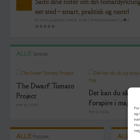
Saml dine noter om din tomatdyrknin
eet sted – smart, praktisk og nemt!
af
Tina Laugesen
|
mar 8, 2018
|
Tomatdatabasen
|
4
|
ALLE
Seneste
The Dwarf Tomato
Det kan du så og
Project
forspire i maj
mar 15, 2020
For
maj 9, 2024
og/
kan
Hvi
neg
ALLE
ALLE
Populær
To