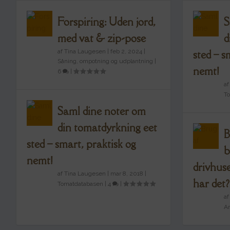
Forspiring: Uden jord,
S
med vat & zip-pose
d
af
Tina Laugesen
|
feb 2, 2024
|
sted – s
Såning, ompotning og udplantning
|
nemt!
6
|
a
T
Saml dine noter om
din tomatdyrkning eet
B
sted – smart, praktisk og
b
nemt!
drivhus
af
Tina Laugesen
|
mar 8, 2018
|
har det?
Tomatdatabasen
|
4
|
a
A