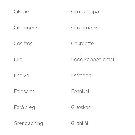
Cikorie
Cima di rapa
Citrongræs
Citronmelisse
Cosmos
Courgette
Dild
Edderkoppeblomst
Endive
Estragon
Feldsalat
Fennikel
t
 de
Forårsløg
Græskar
Grøngødning
Grønkål