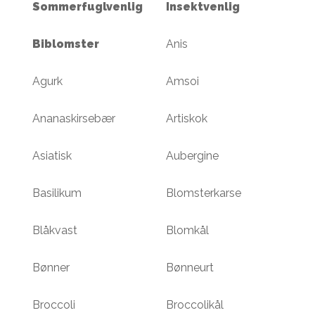
Sommerfuglvenlig
Insektvenlig
Biblomster
Anis
Agurk
Amsoi
Ananaskirsebær
Artiskok
Asiatisk
Aubergine
Basilikum
Blomsterkarse
Blåkvast
Blomkål
Bønner
Bønneurt
Broccoli
Broccolikål