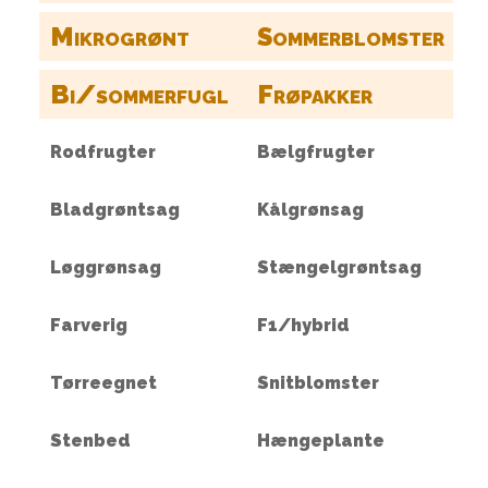
Mikrogrønt
Sommerblomster
Bi/sommerfugl
Frøpakker
Rodfrugter
Bælgfrugter
Bladgrøntsag
Kålgrønsag
Løggrønsag
Stængelgrøntsag
Farverig
F1/hybrid
Tørreegnet
Snitblomster
Stenbed
Hængeplante