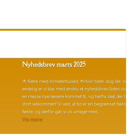
Nyhedsbrev marts 2025
🍅 Kære med-tomatentusiast 🍅Hvor tiden dog iler, og
endelig er vi klar med endnu et nyhedsbrev.Siden sidst er
en masse nye læsere kommet til, og herfra skal der lyde e
stort velkommen! Vi ved, at tid er en begrænset faktor for
fleste, og derfor gør vi os umage med...
Vis mere