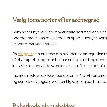
Vælg tomatsorter efter sødmegrad
Som noget nyt, vil vi fremover måle sødmegraden på a
Sødmegraden kan måles med et specialudstyr. Sødme
en værdi der kan aflæses.
På
bloggen
kan du læse om hvordan sødmegraden måles,
nået at oprette, og som har har en høj værdi og derm
indtastet resten af de værdier vi har målet, i løbet af 
Igennem hele 2023 vækstsæsonen, måler vi sorterne 
og senere vil vi også gøre den tilgængelig på Tomat
Rabatkode plantebakker