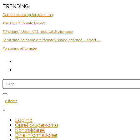
TRENDING:
Det kan du så og forspire i maj
The Dwarf Tomato Project
Forspiring: Uden jord, med vat & zip-pose
Saml dine noter om din tomatdyrkning eet sted – smart, ...
Forspiring af tomater
0 Items

Log ind
Opret brugerkonto
Kontrolpanel
Dine informationer