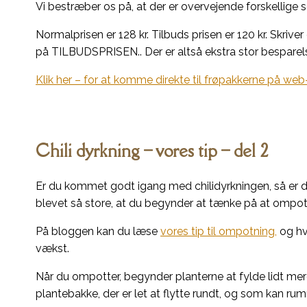
Vi bestræber os på, at der er overvejende forskellige s
Normalprisen er 128 kr. Tilbuds prisen er 120 kr. Skrive
på TILBUDSPRISEN.. Der er altså ekstra stor besparels
Klik her – for at komme direkte til frøpakkerne på w
Chili dyrkning – vores tip – del 2
Er du kommet godt igang med chilidyrkningen, så er 
blevet så store, at du begynder at tænke på at ompo
På bloggen kan du læse
vores tip til ompotning,
og hv
vækst.
Når du ompotter, begynder planterne at fylde lidt mere
plantebakke, der er let at flytte rundt, og som kan r