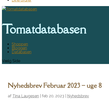
Dine ordrer
Tomatdatabasen
Shoppen
Bloggen
Databasen
Vælg Side
Nyhedsbrev Februar 2023 – uge 8
af
Tina Laugesen
|
feb 20, 2023
|
Nyhedsbrev