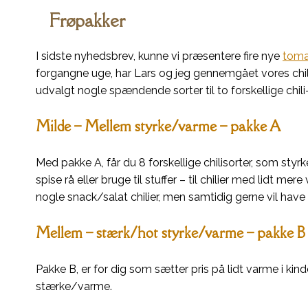
Frøpakker
I sidste nyhedsbrev, kunne vi præsentere fire nye
toma
forgangne uge, har Lars og jeg gennemgået vores chil
udvalgt nogle spændende sorter til to forskellige chili
Milde – Mellem styrke/varme – pakke A
Med pakke A, får du 8 forskellige chilisorter, som sty
spise rå eller bruge til stuffer – til chilier med lidt m
nogle snack/salat chilier, men samtidig gerne vil have 
Mellem – stærk/hot styrke/varme – pakke B
Pakke B, er for dig som sætter pris på lidt varme i kind
stærke/varme.