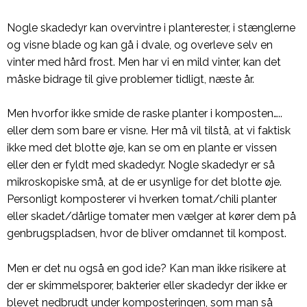
Nogle skadedyr kan overvintre i planterester, i stænglerne
og visne blade og kan gå i dvale, og overleve selv en
vinter med hård frost. Men har vi en mild vinter, kan det
måske bidrage til give problemer tidligt, næste år.
Men hvorfor ikke smide de raske planter i komposten…..
eller dem som bare er visne. Her må vil tilstå, at vi faktisk
ikke med det blotte øje, kan se om en plante er vissen
eller den er fyldt med skadedyr. Nogle skadedyr er så
mikroskopiske små, at de er usynlige for det blotte øje.
Personligt komposterer vi hverken tomat/chili planter
eller skadet/dårlige tomater men vælger at kører dem på
genbrugspladsen, hvor de bliver omdannet til kompost.
Men er det nu også en god ide? Kan man ikke risikere at
der er skimmelsporer, bakterier eller skadedyr der ikke er
blevet nedbrudt under komposteringen, som man så