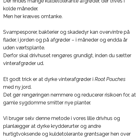
Der findes mange kuldetolerante afgrøder, der trives i
kolde måneder.
Men her kræves omtanke.
Svampesporer, bakterier og skadedyr kan overvintre på
flader, i jorden og på afgrøder – i måneder og endda år
uden værtsplante.
Derfor skal drivhuset rengøres grundigt, inden du sætter
vinterafgrøder ud.
Et godt trick er at dyrke vinterafgrøder i
Root Pouches
med ny jord.
Det gør rengøringen nemmere og reducerer risikoen for, at
gamle sygdomme smitter nye planter.
Vi bruger selv denne metode i vores lille drivhus og
planlægger at dyrke krydderurter og andre
hurtigtvoksende og kuldetolerante grøntsager hen over