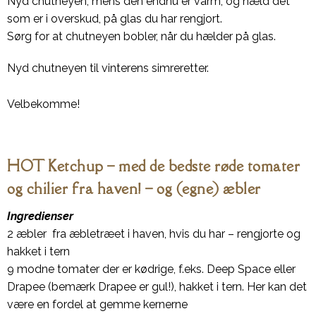
Nyd chutneyen, mens den endnu er varm, og hæld det
som er i overskud, på glas du har rengjort.
Sørg for at chutneyen bobler, når du hælder på glas.
Nyd chutneyen til vinterens simreretter.
Velbekomme!
HOT Ketchup – med de bedste røde tomater
og chilier fra haven! – og (egne) æbler
Ingredienser
2 æbler fra æbletræet i haven, hvis du har – rengjorte og
hakket i tern
9 modne tomater der er kødrige, f.eks. Deep Space eller
Drapee (bemærk Drapee er gul!), hakket i tern. Her kan det
være en fordel at gemme kernerne