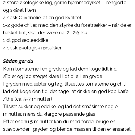
2 store økologiske løg, gerne hjemmedyrket, – rengjorte
og skåret i tern
4 spsk Olivenolie, af en god kvalitet
1-2 gode chilier, med den styrke du foretrækker – når de er
hakket fint, skal der være ca. 2- 2½ tsk
1 dl god æbleeddike
4 spsk økologisk rørsukker
Sådan gør du
Kom tomaterne i en gryde og lad dem koge lidt ind.
Æbler og løg steget klare i lidt olie, i en gryde
I gryden med æbler og løg, tilsættes tomaterne og chili
lad det koge den tid, det tager at drikke en god kop kaffe
/the (ca. 5-7 minutter)
Tilsæt sukker og eddike, og lad det småsimre nogle
minutter, mens du klargøre passende glas
Efter endnu 5 minutter kan du med fordel bruge en
stavblender i gryden og blende massen til den er ensartet.