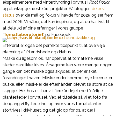
eksperimentere med vinterdyrkning i drivhus i
Root Pouch
og planlægge næste års projekter. På bloggen
deler vi
status
over de mål og fokus vi havde for 2025 og ser frem
mod 2026. Vi håber, det kan inspirere, og at du har lyst til
at dele ud af dine erfaringer i vores gruppe
’
Tomatlaboratoriet
’
på Facebook.
Efteråret er også det perfekte tidspunkt til at overveje
placering af frilandsbede og drivhus
.
Måske du ligesom os, har oplevet at tomaterne visse
steder bare ikke trives. Årsagerne kan være mange, nogen
gange kan det måske også skyldes, at der er sket
forandringer i haven. Måske er der kommet nye træer eller
buske, eller måske er de efterhånden blevet så store at de
skygger. Her hos os, har vi i flere år døjet med ‘dårlige’
plantesteder i drivhuset. Ved et tilfælde så vi et foto fra
dengang vi flyttede ind, og hvor vores tomatplanter
stortrives i drivhuset, og det gik op for os, at der i