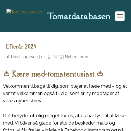
Tomatdatabasen
Efterår 2025
af
Tina Laugesen
|
okt 9, 2025
|
Nyhedsbrev
🍅 Kære med-tomatentusiast 🍅
Velkommen tilbage til dig, som plejer at læse med – og et
varmt velkommen også til dig, som er ny modtager af
vores nyhedsbrev.
Det betyder utrolig meget for os, at du har lyst til at læse
med. Vi bliver så glade for alle de beskeder, mails og
fotos, vi får fra jer – både på Facebook, Instagram og på