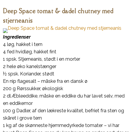
Deep Space tomat & dadel chutney med
stjerneanis
Ingredienser
4 løg, hakket i tern
4 fed hvidløg, hakket fint
1 spsk. Stjerneanis, stødt i en morter
2 hele øko kanelstænger
½ spsk. Koriander, stødt
En nip flagesalt – måske fra en dansk ø
200 g Rørssukker, økologisk
2 dl Æbleeddike, måske en eddike du har lavet selv, med
en eddikemor
100 g Dadler, af den lækreste kvalitet, befriet fra sten og
skåret i grove tern
1 kg af de skønneste hjemmedyrkede tomater – vi har