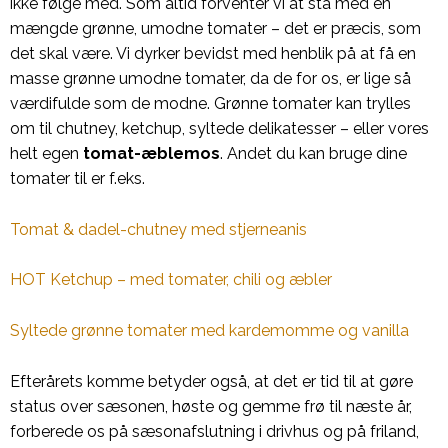
ikke følge med. Som altid forventer vi at stå med en
mængde grønne, umodne tomater – det er præcis, som
det skal være. Vi dyrker bevidst med henblik på at få en
masse grønne umodne tomater, da de for os, er lige så
værdifulde som de modne. Grønne tomater kan trylles
om til chutney, ketchup, syltede delikatesser – eller vores
helt egen
tomat-æblemos
. Andet du kan bruge dine
tomater til er f.eks.
Tomat & dadel-chutney med stjerneanis
HOT Ketchup – med tomater, chili og æbler
Syltede grønne tomater med kardemomme og vanilla
Efterårets komme betyder også, at det er tid til at gøre
status over sæsonen, høste og gemme frø til næste år,
forberede os på sæsonafslutning i drivhus og på friland,