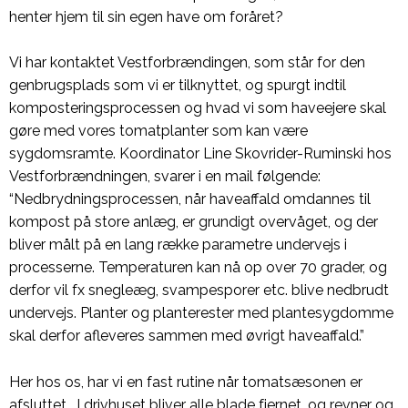
henter hjem til sin egen have om foråret?
Vi har kontaktet Vestforbrændingen, som står for den
genbrugsplads som vi er tilknyttet, og spurgt indtil
komposteringsprocessen og hvad vi som haveejere skal
gøre med vores tomatplanter som kan være
sygdomsramte. Koordinator Line Skovrider-Ruminski hos
Vestforbrændningen, svarer i en mail følgende:
“Nedbrydningsprocessen, når haveaffald omdannes til
kompost på store anlæg, er grundigt overvåget, og der
bliver målt på en lang række parametre undervejs i
processerne. Temperaturen kan nå op over 70 grader, og
derfor vil fx snegleæg, svampesporer etc. blive nedbrudt
undervejs. Planter og planterester med plantesygdomme
skal derfor afleveres sammen med øvrigt haveaffald.”
Her hos os, har vi en fast rutine når tomatsæsonen er
afsluttet. I drivhuset bliver alle blade fjernet, og revner og