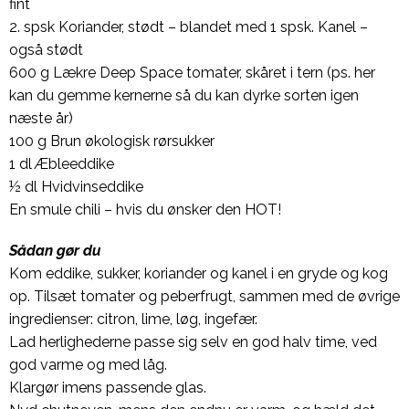
fint
2. spsk Koriander, stødt – blandet med 1 spsk. Kanel –
også stødt
600 g Lækre Deep Space tomater, skåret i tern (ps. her
kan du gemme kernerne så du kan dyrke sorten igen
næste år)
100 g Brun økologisk rørsukker
1 dl Æbleeddike
½ dl Hvidvinseddike
En smule chili – hvis du ønsker den HOT!
Sådan gør du
Kom eddike, sukker, koriander og kanel i en gryde og kog
op. Tilsæt tomater og peberfrugt, sammen med de øvrige
ingredienser: citron, lime, løg, ingefær.
Lad herlighederne passe sig selv en god halv time, ved
god varme og med låg.
Klargør imens passende glas.