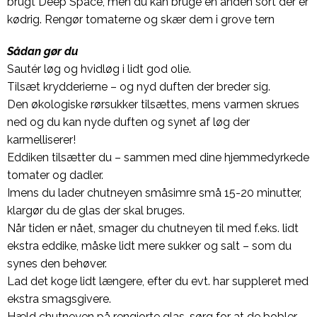
brugt Deep Space, men du kan bruge en anden sort der er
kødrig. Rengør tomaterne og skær dem i grove tern
Sådan gør du
Sautér løg og hvidløg i lidt god olie.
Tilsæt krydderierne – og nyd duften der breder sig.
Den økologiske rørsukker tilsættes, mens varmen skrues
ned og du kan nyde duften og synet af løg der
karmelliserer!
Eddiken tilsætter du – sammen med dine hjemmedyrkede
tomater og dadler.
Imens du lader chutneyen småsimre små 15-20 minutter,
klargør du de glas der skal bruges.
Når tiden er nået, smager du chutneyen til med f.eks. lidt
ekstra eddike, måske lidt mere sukker og salt – som du
synes den behøver.
Lad det koge lidt længere, efter du evt. har suppleret med
ekstra smagsgivere.
Hæld chutneyen på rengjorte glas, sørg for at de bobler