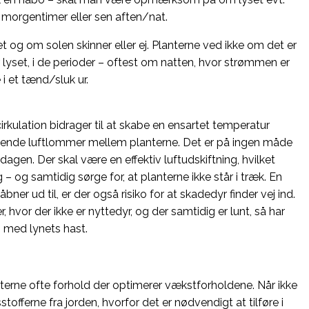
e morgentimer eller sen aften/nat.
t og om solen skinner eller ej. Planterne ved ikke om det er
 lyset, i de perioder – oftest om natten, hvor strømmen er
 i et tænd/sluk ur.
irkulation bidrager til at skabe en ensartet temperatur
tående luftlommer mellem planterne. Det er på ingen måde
agen. Der skal være en effektiv luftudskiftning, hvilket
og samtidig sørge for, at planterne ikke står i træk. En
ner ud til, er der også risiko for at skadedyr finder vej ind.
, hvor der ikke er nyttedyr, og der samtidig er lunt, så har
g med lynets hast.
anterne ofte forhold der optimerer vækstforholdene. Når ikke
sstofferne fra jorden, hvorfor det er nødvendigt at tilføre i