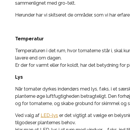
sammenlignet med gro-telt.
Herunder har vi skitseret de områder, som vi har erf
Temperatur
Temperaturen i det rum, hvor tomaterne står i, skal 
lavere end om dagen.
Er der for varmt eller for koldt, har det betydning for p
Lys
Når tomater dyrkes indendørs med lys, f.eks. i et særs
planterne øge luftfugtigheden betragteligt. Den forh
og for tomaterne, og skabe grobund for skimmel og
Ved valg af
LED-lys
er det vigtigt at vælge en belysn
tilgodeser planternes behov.
Har man et LED-lys i et rum med vinduer – f.eks. ind