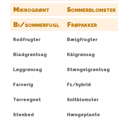
Mikrogrønt
Sommerblomster
Bi/sommerfugl
Frøpakker
Rodfrugter
Bælgfrugter
Bladgrøntsag
Kålgrønsag
Løggrønsag
Stængelgrøntsag
Farverig
F1/hybrid
Tørreegnet
Snitblomster
Stenbed
Hængeplante