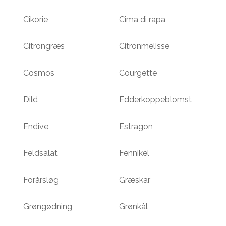
Cikorie
Cima di rapa
Citrongræs
Citronmelisse
Cosmos
Courgette
Dild
Edderkoppeblomst
Endive
Estragon
Feldsalat
Fennikel
Forårsløg
Græskar
Grøngødning
Grønkål