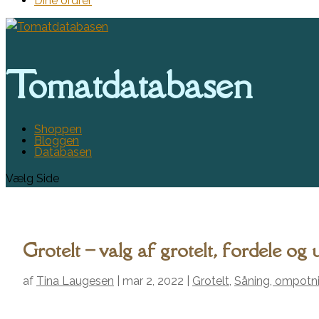
Dine ordrer
Tomatdatabasen
Shoppen
Bloggen
Databasen
Vælg Side
Grotelt – valg af grotelt, fordele og
af
Tina Laugesen
|
mar 2, 2022
|
Grotelt
,
Såning, ompotn