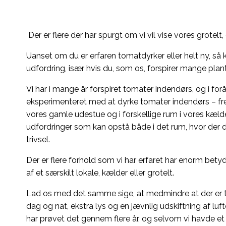
Der er flere der har spurgt om vi vil vise vores grotelt,
Uanset om du er erfaren tomatdyrker eller helt ny, så ka
udfordring, især hvis du, som os, forspirer mange plan
Vi har i mange år forspiret tomater indendørs, og i for
eksperimenteret med at dyrke tomater indendørs – frem t
vores gamle udestue og i forskellige rum i vores kælder
udfordringer som kan opstå både i det rum, hvor der
trivsel.
Der er flere forhold som vi har erfaret har enorm bety
af et særskilt lokale, kælder eller grotelt.
Lad os med det samme sige, at medmindre at der er til
dag og nat, ekstra lys og en jævnlig udskiftning af luf
har prøvet det gennem flere år, og selvom vi havde et 