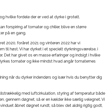
 og hvilke fordele der er ved at dyrke i grotelt.
n forspiring af tomater og chilier, blive en større
ter på en gang.
året 2020, foråret 2021 og vinteren 2022 har vi
il høst. Vi har dyrket i et specielt dyrkningsværelse, i
. Det har givet os en masse erfaringer og indsigt i hvilke
 dyrkes tomater og ikke mindst hvad angår tomaternes
dning når du dyrker indendørs og især hvis du benytter dig
strækkelig med luftcirkulation, styring af temperatur både
ten, gennem døgnet, så er en kælder ikke særlig velegnet. Vi
vinduet åbnet døgnet rundt, så blev det aldrig rigtig godt,