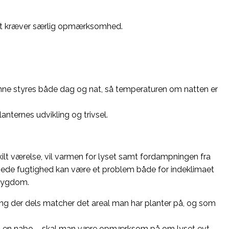
aret kræver særlig opmærksomhed.
kunne styres både dag og nat, så temperaturen om natten er
lanternes udvikling og trivsel.
kilt værelse, vil varmen for lyset samt fordampningen fra
øjede fugtighed kan være et problem både for indeklimaet
 sygdom.
ing der dels matcher det areal man har planter på, og som
 til en nabo – skal man være opmærksom på om lyset evt.