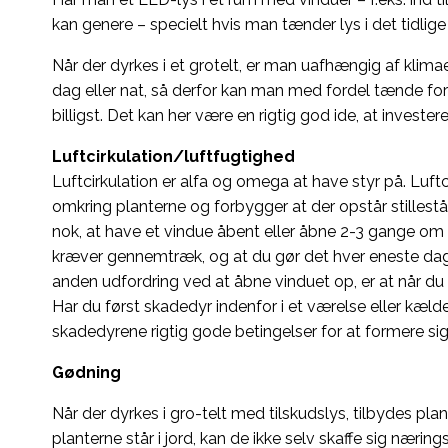
kan genere – specielt hvis man tænder lys i det tidlig
Når der dyrkes i et grotelt, er man uafhængig af klimae
dag eller nat, så derfor kan man med fordel tænde for
billigst. Det kan her være en rigtig god ide, at investere
Luftcirkulation/luftfugtighed
Luftcirkulation er alfa og omega at have styr på. Luftc
omkring planterne og forbygger at der opstår stilles
nok, at have et vindue åbent eller åbne 2-3 gange om d
kræver gennemtræk, og at du gør det hver eneste dag – 
anden udfordring ved at åbne vinduet op, er at når du åb
Har du først skadedyr indenfor i et værelse eller kælder
skadedyrene rigtig gode betingelser for at formere si
Gødning
Når der dyrkes i gro-telt med tilskudslys, tilbydes pl
planterne står i jord, kan de ikke selv skaffe sig næring