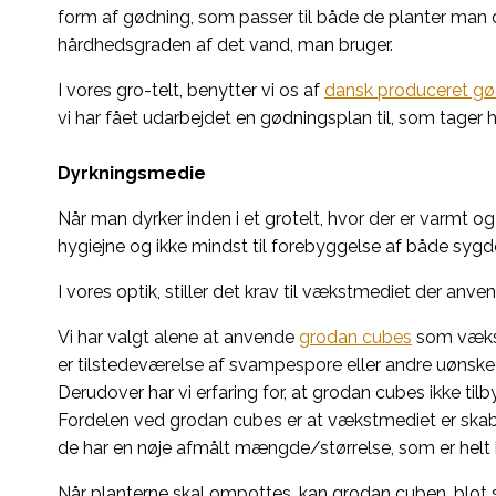
form af gødning, som passer til både de planter man d
hårdhedsgraden af det vand, man bruger.
I vores gro-telt, benytter vi os af
dansk produceret gø
vi har fået udarbejdet en gødningsplan til, som tager 
Dyrkningsmedie
Når man dyrker inden i et grotelt, hvor der er varmt og 
hygiejne og ikke mindst til forebyggelse af både syg
I vores optik, stiller det krav til vækstmediet der anv
Vi har valgt alene at anvende
grodan cubes
som vækstm
er tilstedeværelse af svampespore eller andre uønsk
Derudover har vi erfaring for, at grodan cubes ikke ti
Fordelen ved grodan cubes er at vækstmediet er skabt ti
de har en nøje afmålt mængde/størrelse, som er helt id
Når planterne skal ompottes, kan grodan cuben, blot s