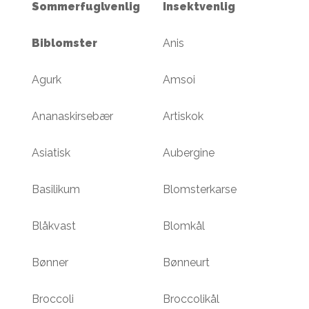
Sommerfuglvenlig
Insektvenlig
Biblomster
Anis
Agurk
Amsoi
Ananaskirsebær
Artiskok
Asiatisk
Aubergine
Basilikum
Blomsterkarse
Blåkvast
Blomkål
Bønner
Bønneurt
Broccoli
Broccolikål