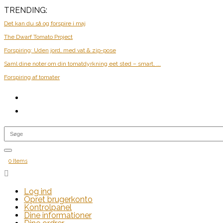
TRENDING:
Det kan du så og forspire i maj
The Dwarf Tomato Project
Forspiring: Uden jord, med vat & zip-pose
Saml dine noter om din tomatdyrkning eet sted – smart, ...
Forspiring af tomater
0 Items

Log ind
Opret brugerkonto
Kontrolpanel
Dine informationer