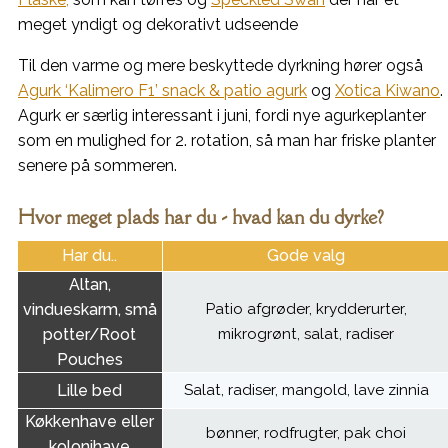
meget yndigt og dekorativt udseende
Til den varme og mere beskyttede dyrkning hører også
Agurk ‘Kalimero F1’ snack & patio agurk
og
Xotica Kiwano
.
Agurk er særlig interessant i juni, fordi nye agurkeplanter
som en mulighed for 2. rotation, så man har friske planter
senere på sommeren.
Hvor meget plads har du - hvad kan du dyrke?
Har du..
Gode valg
Altan,
vindueskarm, små
Patio afgrøder, krydderurter,
potter/Root
mikrogrønt, salat, radiser
Pouches
Lille bed
Salat, radiser, mangold, lave zinnia
Køkkenhave eller
bønner, rodfrugter, pak choi
kolonihave