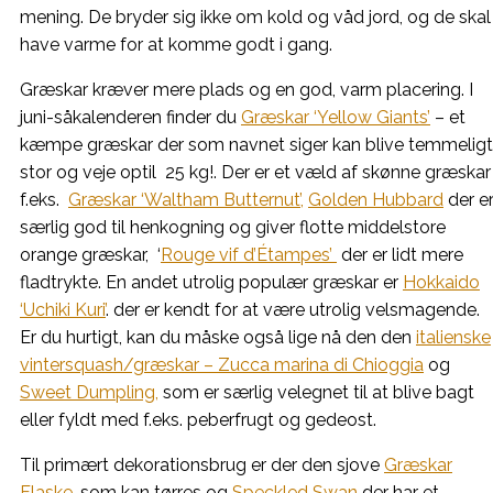
mening. De bryder sig ikke om kold og våd jord, og de skal
have varme for at komme godt i gang.
Græskar kræver mere plads og en god, varm placering. I
juni-såkalenderen finder du
Græskar ‘Yellow Giants’
– et
kæmpe græskar der som navnet siger kan blive temmeligt
stor og veje optil 25 kg!. Der er et væld af skønne græskar
f.eks.
Græskar ‘Waltham Butternut’,
Golden Hubbard
der e
særlig god til henkogning og giver flotte middelstore
orange græskar,
‘
Rouge vif d’Étampes’
der er lidt mere
fladtrykte. En andet utrolig populær græskar er
Hokkaido
‘Uchiki Kuri’
. der er kendt for at være utrolig velsmagende.
Er du hurtigt, kan du måske også lige nå den den
italienske
vintersquash/græskar – Zucca marina di Chioggia
og
Sweet Dumpling,
som er særlig velegnet til at blive bagt
eller fyldt med f.eks. peberfrugt og gedeost.
Til primært dekorationsbrug er der den sjove
Græskar
Flaske,
som kan tørres og
Speckled Swan
der har et