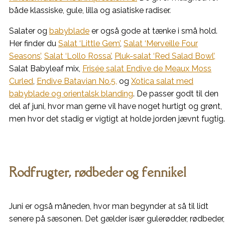
både klassiske, gule, lilla og asiatiske radiser.
Salater og
babyblade
er også gode at tænke i små hold.
Her finder du
Salat ‘Little Gem’
,
Salat ‘Merveille Four
Seasons’,
Salat ‘Lollo Rossa’
,
Pluk-salat ‘Red Salad Bowl’,
Salat Babyleaf mix,
Frisée salat Endive de Meaux Moss
Curled
,
Endive Batavian No.5,
og
Xotica salat med
babyblade og orientalsk blanding
. De passer godt til den
del af juni, hvor man gerne vil have noget hurtigt og grønt,
men hvor det stadig er vigtigt at holde jorden jævnt fugtig.
Rodfrugter, rødbeder og fennikel
Juni er også måneden, hvor man begynder at så til lidt
senere på sæsonen. Det gælder især gulerødder, rødbeder,