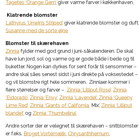
Tagetes ‘Orange Gem’
giver varme farver i køkkenhaven,
Klatrende blomster
Lathyrus ‘Unwin’s Striped’
giver klatrende blomster og duft
Susanne med de sorte øjne
Blomster til skærehaven
Zinnia
fylder med god grund i juni-såkalenderen. De skal
have lun jord, sol og varme og er gode både i bede og til
buketter. Nogen kan dyrkes for sent forår til sensommer –
andre skal såes senest sidst i juni direkte på voksestedet –
og vil blomstre rigt hele sommeren. Zinniaer kommer i
flere størrelser og farver –
Zinnia ‘Lilliput Rose’,
Zinnia
‘Eldorado’
,
Zinnia ‘Envy’,
Zinnia ‘Lavendel’
,
Zinnia ‘Queeny
Lime Red’,
Zinnia ‘Giants of California,
Mix’,
Zinnia ‘Lilliput
blandet’
og
Zinnia ‘Thumbelina’.
Andre sorter der er velegnet til skærehaven – snitblomster
er f.eks.
Broget Vortemælk
,
Chrysanthhemum
,