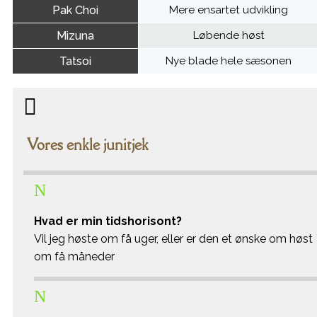
Pak Choi
Mere ensartet udvikling
Mizuna
Løbende høst
Tatsoi
Nye blade hele sæsonen

Vores enkle junitjek
N
Hvad er min tidshorisont?
Vil jeg høste om få uger, eller er den et ønske om høst
om få måneder
N