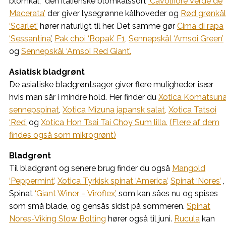
blomkål, den italienske blomkålssort
‘Cavolfiore Verde de
Macerata’
der giver lysegrønne kålhoveder og
Rød grønkål
‘Scarlet’
hører naturligt til her. Det samme gør
Cima di rapa
‘Sessantina
’,
Pak choi ‘Bopak’ F1,
Sennepskål ‘Amsoi Green’
og
Sennepskål ‘Amsoi Red Giant’.
Asiatisk bladgrønt
De asiatiske bladgrøntsager giver flere muligheder, især
hvis man sår i mindre hold. Her finder du
Xotica Komatsun
sennepspinat
,
Xotica Mizuna japansk salat,
Xotica Tatsoi
‘Red’
og
Xotica Hon Tsai Tai Choy Sum lilla.
(Flere af dem
findes også som mikrogrønt)
Bladgrønt
Til bladgrønt og senere brug finder du også
Mangold
‘Peppermint’,
Xotica Tyrkisk spinat ‘America’,
Spinat ‘Nores’
,
Spinat
‘Giant Winer – Viroflex’
, som kan såes nu og spises
som små blade, og gensås sidst på sommeren.
Spinat
Nores-Viking Slow Bolting
hører også til juni.
Rucula
kan