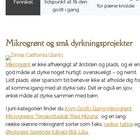
Fennikel
tidspunkt at få den
for pæne knolde
godt i gang
Mikrogrønt og små dyrkningsprojekter
Mikrogrønt
er ikke afhængigt af årstiden og plads, og er en
god måde at dyrke noget hurtigt, overskueligt – og nemt.
Lidt plads, eller sparsom tid behøver ikke at afholde dig fr
at komme igang med at dyrke selv. Det er også en sjov,
enkel måde at dyrke sammen med børn
I juni-kategorien finder du
Kom Godt i Gang mikrogrønt
,
Microgreens Terrakottaskål ‘Rød Mizuna’
, og en lang
række skønne mikrogrønt sorter som f.eks.
radise
,
tatsoi
o
Økologisk Spirende Kålrabi Blå-Lilla.