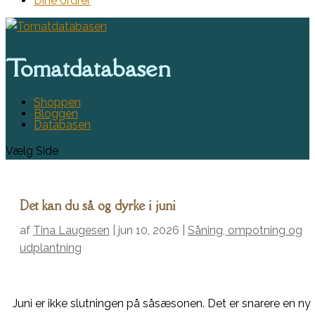
Dine ordrer
Tomatdatabasen
Shoppen
Bloggen
Databasen
Vælg Side
Det kan du så og dyrke i juni
af
Tina Laugesen
|
jun 10, 2026
|
Såning, ompotning og
udplantning
Juni er ikke slutningen på såsæsonen. Det er snarere en ny