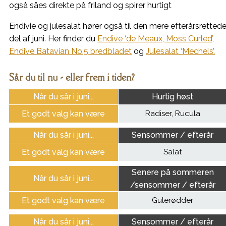
også såes direkte på friland og spirer hurtigt
Endivie og julesalat hører også til den mere efterårsretted
del af juni. Her finder du
Endive ‘de Meaux, Moss Curled’,
Endive Batavian No.5 bredbladet
og
Julesalat ‘Mechels’.
Sår du til nu - eller frem i tiden?
Når du sår i juni...
Hurtig høst
Et godt valg kan være
Radiser, Rucula
Når du sår i juni...
Sensommer / efterår
Et godt valg kan være
Salat
Senere på sommeren
Når du sår i juni...
/sensommer / efterår
Et godt valg kan være
Gulerødder
Når du sår i juni...
Sensommer / efterår