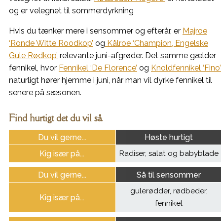
og er velegnet til sommerdyrkning
Hvis du tænker mere i sensommer og efterår, er
Majroe
‘Ronde Witte Roodkop’
og
Kålroe ‘Champion, Engelske
Gule Rødkop’
relevante juni-afgrøder. Det samme gælder
fennikel, hvor
Fennikel ‘De Florence’
og
Knoldfennikel ‘Fino’
naturligt hører hjemme i juni, når man vil dyrke fennikel til
senere på sæsonen.
Find hurtigt det du vil så
Du vil gerne...
Høste hurtigt
Kig især på...
Radiser, salat og babyblade
Du vil gerne...
Så til sensommer
gulerødder, rødbeder,
Kig især på...
fennikel