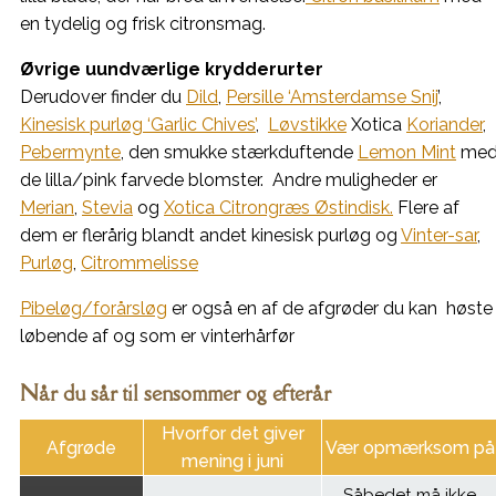
en tydelig og frisk citronsmag.
Øvrige uundværlige krydderurter
Derudover finder du
Dild
,
Persille ‘Amsterdamse Snij
’,
Kinesisk purløg ‘Garlic Chives’
,
Løvstikke
Xotica
Koriander
,
Pebermynte
, den smukke stærkduftende
Lemon Mint
me
de lilla/pink farvede blomster. Andre muligheder er
Merian
,
Stevia
og
Xotica Citrongræs Østindisk.
Flere af
dem er flerårig blandt andet kinesisk purløg og
Vinter-sar
,
Purløg
,
Citrommelisse
Pibeløg/forårsløg
er også en af de afgrøder du kan høste
løbende af og som er vinterhårfør
Når du sår til sensommer og efterår
Hvorfor det giver
Afgrøde
Vær opmærksom på
mening i juni
Såbedet må ikke