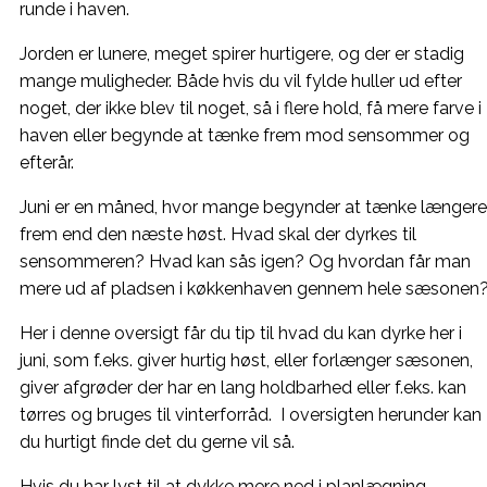
runde i haven.
Jorden er lunere, meget spirer hurtigere, og der er stadig
mange muligheder. Både hvis du vil fylde huller ud efter
noget, der ikke blev til noget, så i flere hold, få mere farve i
haven eller begynde at tænke frem mod sensommer og
efterår.
Juni er en måned, hvor mange begynder at tænke længere
frem end den næste høst. Hvad skal der dyrkes til
sensommeren? Hvad kan sås igen? Og hvordan får man
mere ud af pladsen i køkkenhaven gennem hele sæsonen
Her i denne oversigt får du tip til hvad du kan dyrke her i
juni, som f.eks. giver hurtig høst, eller forlænger sæsonen,
giver afgrøder der har en lang holdbarhed eller f.eks. kan
tørres og bruges til vinterforråd. I oversigten herunder kan
du hurtigt finde det du gerne vil så.
Hvis du har lyst til at dykke mere ned i planlægning,