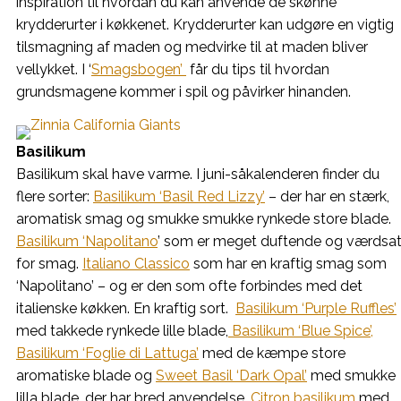
inspiration til hvordan du kan anvende de skønne
krydderurter i køkkenet. Krydderurter kan udgøre en vigtig
tilsmagning af maden og medvirke til at maden bliver
vellykket. I ‘
Smagsbogen’
får du tips til hvordan
grundsmagene kommer i spil og påvirker hinanden.
Basilikum
Basilikum skal have varme. I juni-såkalenderen finder du
flere sorter:
Basilikum ‘Basil Red Lizzy’
– der har en stærk,
aromatisk smag og smukke smukke rynkede store blade.
Basilikum ‘Napolitano
’ som er meget duftende og værdsa
for smag.
Italiano Classico
som har en kraftig smag som
‘Napolitano’ – og er den som ofte forbindes med det
italienske køkken. En kraftig sort.
Basilikum ‘Purple Ruffles’
med takkede rynkede lille blade,
Basilikum ‘Blue Spice’,
Basilikum ‘Foglie di Lattuga’
med de kæmpe store
aromatiske blade og
Sweet Basil ‘Dark Opal’
med smukke
lilla blade, der har bred anvendelse.
Citron basilikum
med