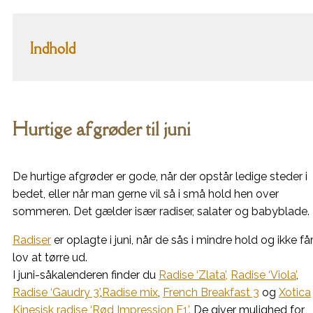
Indhold
Hurtige afgrøder til juni
De hurtige afgrøder er gode, når der opstår ledige steder i
bedet, eller når man gerne vil så i små hold hen over
sommeren. Det gælder især radiser, salater og babyblade.
Radiser
er oplagte i juni, når de sås i mindre hold og ikke få
lov at tørre ud.
I juni-såkalenderen finder du
Radise ‘Zlata’,
Radise ‘Viola’
,
Radise ‘Gaudry 3’
,
Radise mix
,
French Breakfast 3
og
Xotica
Kinesisk radise ‘Rød Impression F1’.
De giver mulighed for