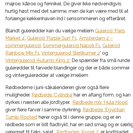
majroe, kålroe og fennikel. De giver ikke nødvendigvis
hurtig høst med det samme, men de kan være med til at
forlænge køkkenhaven ind i sensommeren og efteråret.
Blandt gulerødder kan du vælge mellem
Gulerod ‘Paris
Market 4’
,
Gulerod ‘Purple Sun’ F1,
Amsterdam 2 –
sommergulerod
,
Sommergulerod Napoli F1
,
Gulerod
Rainbow Mix F1
,
Vintergulerod ‘Berlikumer 2
’ og
Vintergulerod ‘Autumn King 2’.
De spænder fra små runde
gulerødder til farvede blandinger og der er både sommer
og vintergulerødder at vælge imellem
Rødbederne i juni-såkalenderen giver også flere
muligheder.
Rødbede ‘Cylindra’
har en aflang form, og kan
dyrkes i næsten alle jordtyper.
Rødbede mix ‘Hula Hoop’
giver flere farver i samme dyrkning.
Rødbede ‘Egyptian
Turnip Rooted’
hører også til i denne gruppe, og er en
rødbede som er lidt fladtrykt, har en sød smag og er særli
velegnet til f.eks. salat..
Rødbeden ‘Kogel 2’
er kortbladet