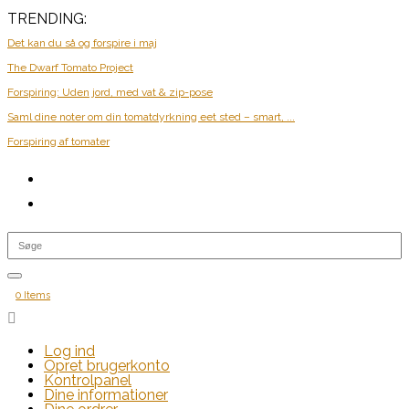
TRENDING:
Det kan du så og forspire i maj
The Dwarf Tomato Project
Forspiring: Uden jord, med vat & zip-pose
Saml dine noter om din tomatdyrkning eet sted – smart, ...
Forspiring af tomater
0 Items

Log ind
Opret brugerkonto
Kontrolpanel
Dine informationer