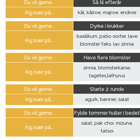
Du vil gerne...
Så til efterår
Kig især på...
kål, kålroe, majroe, endivie
Du vil gerne...
Dyrke i krukker
basilikum, patio-sorter, lave
Kig især på...
blomster f.eks. lav zinnia
Du vil gerne...
Have flere blomster
zinnia, blomsterkarse,
Kig især på...
tagetes,lathyrus
Du vil gerne...
Starte 2. runde
Kig især på...
agurk, bønner, salat
Du vil gerne...
Fylde tommer huller i bedet
salat, pak choi. mizuna,
Kig især på...
tatsoi