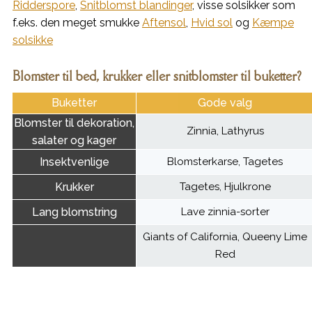
Ridderspore
,
Snitblomst blandinger
, visse solsikker som
f.eks. den meget smukke
Aftensol
,
Hvid sol
og
Kæmpe
solsikke
Blomster til bed, krukker eller snitblomster til buketter?
Buketter
Gode valg
Blomster til dekoration,
Zinnia, Lathyrus
salater og kager
Insektvenlige
Blomsterkarse, Tagetes
Krukker
Tagetes, Hjulkrone
Lang blomstring
Lave zinnia-sorter
Giants of California, Queeny Lime
Red