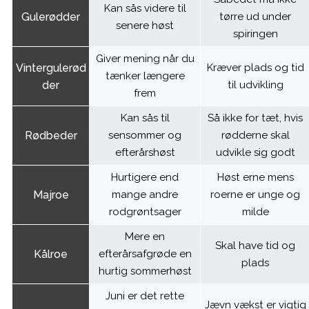
Kan sås videre til
Gulerødder
tørre ud under
senere høst
spiringen
Giver mening når du
Vintergulerød
Kræver plads og tid
tænker længere
der
til udvikling
frem
Kan sås til
Så ikke for tæt, hvis
Rødbeder
sensommer og
rødderne skal
efterårshøst
udvikle sig godt
Hurtigere end
Høst erne mens
Majroe
mange andre
roerne er unge og
rodgrøntsager
milde
Mere en
Skal have tid og
Kålroe
efterårsafgrøde en
plads
hurtig sommerhøst
Juni er det rette
Jævn vækst er vigtig