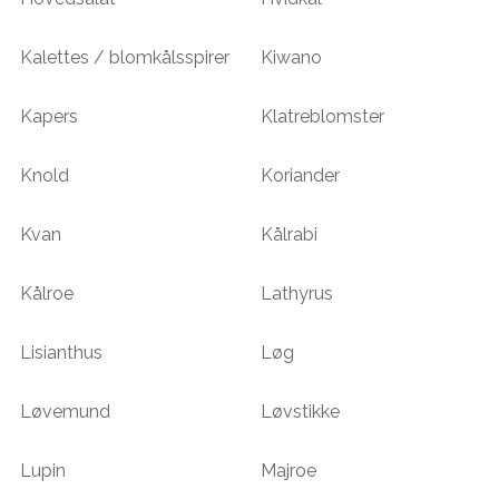
Kalettes / blomkålsspirer
Kiwano
Kapers
Klatreblomster
Knold
Koriander
Kvan
Kålrabi
Kålroe
Lathyrus
Lisianthus
Løg
Løvemund
Løvstikke
Lupin
Majroe