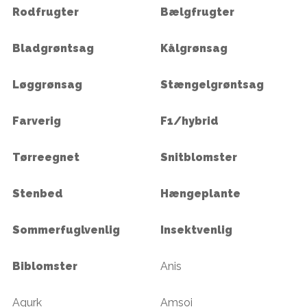
Rodfrugter
Bælgfrugter
Bladgrøntsag
Kålgrønsag
Løggrønsag
Stængelgrøntsag
Farverig
F1/hybrid
Tørreegnet
Snitblomster
Stenbed
Hængeplante
Sommerfuglvenlig
Insektvenlig
Biblomster
Anis
Agurk
Amsoi