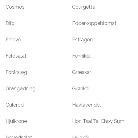
Cosmos
Courgette
Dild
Edderkoppeblomst
Endive
Estragon
Feldsalat
Fennikel
Forårsløg
Græskar
Grøngødning
Grønkål
Gulerod
Havlavendel
Hjulkrone
Hon Tsai Tai Choy Sum
Hovedsalat
Hvidkål