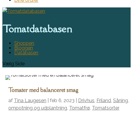
Dine ordrer
Tomatdatabasen
Shoppen
Bloggen
Databasen
Vælg Side
Tomater med balanceret smag
af
Tina Laugesen
|
feb 6, 2023
|
Drivhus
,
Friland
,
Såning,
ompotning og udplantning
,
Tomatfrø
,
Tomatsorter