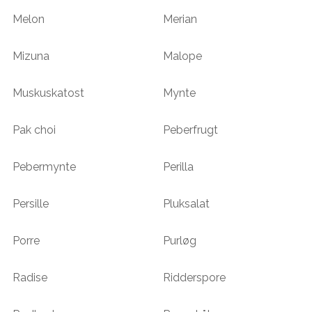
Melon
Merian
Mizuna
Malope
Muskuskatost
Mynte
Pak choi
Peberfrugt
Pebermynte
Perilla
Persille
Pluksalat
Porre
Purløg
Radise
Ridderspore