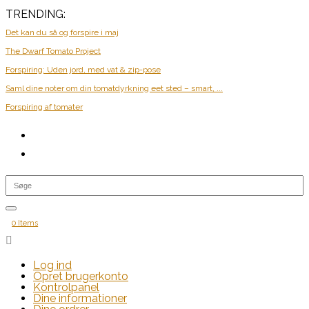
TRENDING:
Det kan du så og forspire i maj
The Dwarf Tomato Project
Forspiring: Uden jord, med vat & zip-pose
Saml dine noter om din tomatdyrkning eet sted – smart, ...
Forspiring af tomater
0 Items

Log ind
Opret brugerkonto
Kontrolpanel
Dine informationer