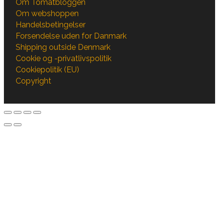
Om Tomatbloggen
Om webshoppen
Handelsbetingelser
Forsendelse uden for Danmark
Shipping outside Denmark
Cookie og -privatlivspolitik
Cookiepolitik (EU)
Copyright