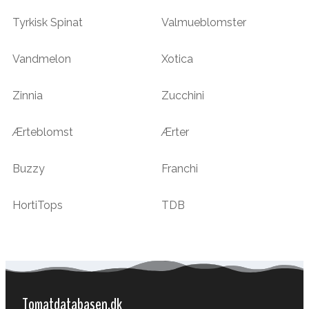
Tyrkisk Spinat
Valmueblomster
Vandmelon
Xotica
Zinnia
Zucchini
Ærteblomst
Ærter
Buzzy
Franchi
HortiTops
TDB
Tomatdatabasen.dk