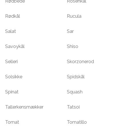
Rødbede
Rosenkål
Rødkål
Rucula
Salat
Sar
Savoykål
Shiso
Selleri
Skorzonerod
Solsikke
Spidskål
Spinat
Squash
Tallerkensmækker
Tatsoi
Tomat
Tomatillo