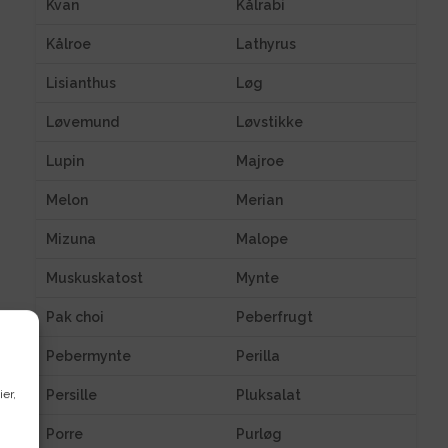
Kvan
Kålrabi
Kålroe
Lathyrus
Lisianthus
Løg
Løvemund
Løvstikke
Lupin
Majroe
Melon
Merian
Mizuna
Malope
Muskuskatost
Mynte
Pak choi
Peberfrugt
Pebermynte
Perilla
Persille
Pluksalat
ier,
Porre
Purløg