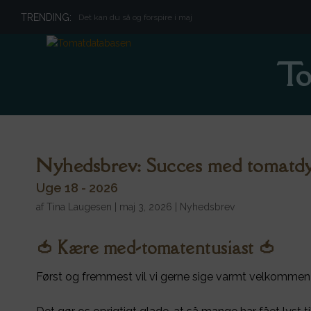
TRENDING:
Det kan du så og forspire i maj
To
Nyhedsbrev: Succes med tomatdy
Uge 18 - 2026
af
Tina Laugesen
|
maj 3, 2026
|
Nyhedsbrev
🍅 Kære med-tomatentusiast 🍅
Først og fremmest vil vi gerne sige varmt velkommen til