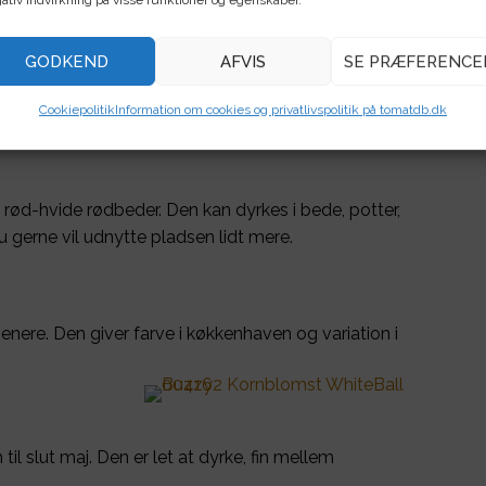
ativ indvirkning på visse funktioner og egenskaber.
GODKEND
AFVIS
SE PRÆFERENCE
dyrkes i bed eller krukker, bruges frisk i køkkenet og
Cookiepolitik
Information om cookies og privatlivspolitik på tomatdb.dk
rød-hvide rødbeder. Den kan dyrkes i bede, potter,
u gerne vil udnytte pladsen lidt mere.
enere. Den giver farve i køkkenhaven og variation i
til slut maj. Den er let at dyrke, fin mellem