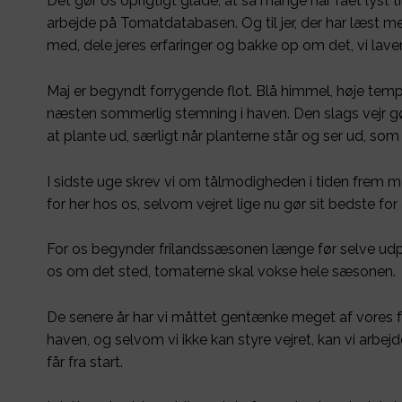
Det gør os oprigtigt glade, at så mange har fået lyst 
arbejde på Tomatdatabasen. Og til jer, der har læst me
med, dele jeres erfaringer og bakke op om det, vi laver
Maj er begyndt forrygende flot. Blå himmel, høje tem
næsten sommerlig stemning i haven. Den slags vejr gør 
at plante ud, særligt når planterne står og ser ud, som
I sidste uge skrev vi om tålmodigheden i tiden frem 
for her hos os, selvom vejret lige nu gør sit bedste for 
For os begynder frilandssæsonen længe før selve udp
os om det sted, tomaterne skal vokse hele sæsonen.
De senere år har vi måttet gentænke meget af vores f
haven, og selvom vi ikke kan styre vejret, kan vi arb
får fra start.