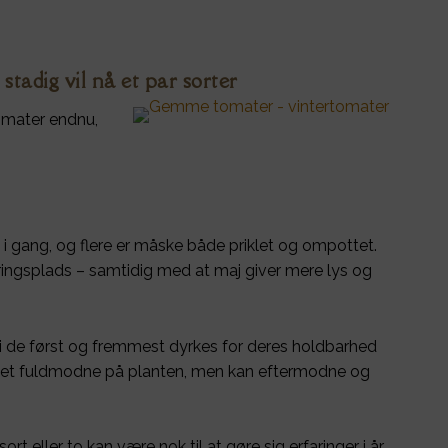
tadig vil nå et par sorter
tomater endnu,
i gang, og flere er måske både priklet og ompottet.
piringsplads – samtidig med at maj giver mere lys og
di de først og fremmest dyrkes for deres holdbarhed
lukket fuldmodne på planten, men kan eftermodne og
t eller to kan være nok til at gøre sig erfaringer i år.