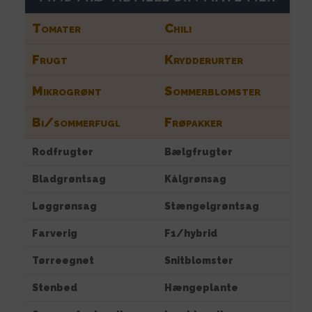
Tomater
Chili
Frugt
Krydderurter
Mikrogrønt
Sommerblomster
Bi/sommerfugl
Frøpakker
Rodfrugter
Bælgfrugter
Bladgrøntsag
Kålgrønsag
Løggrønsag
Stængelgrøntsag
Farverig
F1/hybrid
Tørreegnet
Snitblomster
Stenbed
Hængeplante