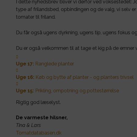
I dette nyhedsbrev bliver vi derfor ved voksestedet: J
type af frilandsbed, opbindingen og de valg, vi selv
tomater til friland.
Du får også ugens dyrkning, ugens tip, ugens fokus o
Du er også velkommen til at tage et kig på de emner vi

Uge 17:
Ranglede planter

Uge 16:
Køb og bytte af planter - og planters trivsel

Uge 15:
Prikling, ompotning og pottestørrelse
Rigtig god læselyst.
De varmeste hilsner,
Tina & Lars
Tomatdatabasen.dk