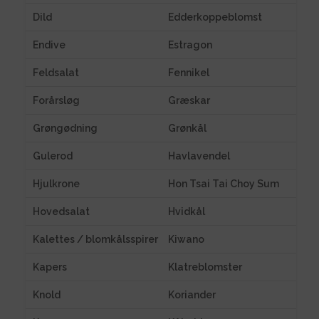
Dild
Edderkoppeblomst
Endive
Estragon
Feldsalat
Fennikel
Forårsløg
Græskar
Grøngødning
Grønkål
Gulerod
Havlavendel
Hjulkrone
Hon Tsai Tai Choy Sum
Hovedsalat
Hvidkål
Kalettes / blomkålsspirer
Kiwano
Kapers
Klatreblomster
Knold
Koriander