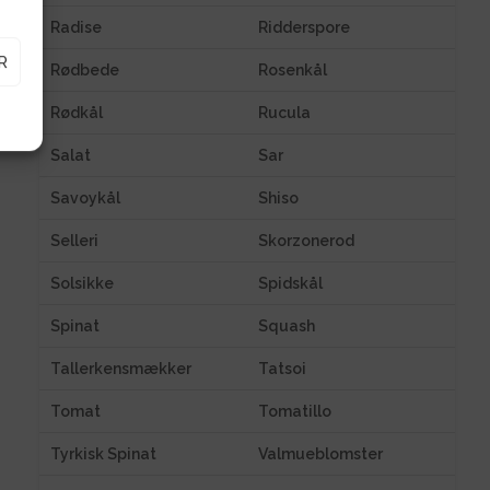
Radise
Ridderspore
R
Rødbede
Rosenkål
Rødkål
Rucula
Salat
Sar
Savoykål
Shiso
Selleri
Skorzonerod
Solsikke
Spidskål
Spinat
Squash
Tallerkensmækker
Tatsoi
Tomat
Tomatillo
Tyrkisk Spinat
Valmueblomster