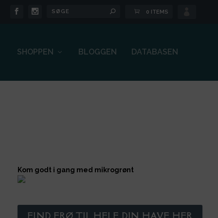

0 ITEMS
SHOPPEN
BLOGGEN
DATABASEN
Kom godt i gang med mikrogrønt
FIND FRØ TIL HELE DIN HAVE HER