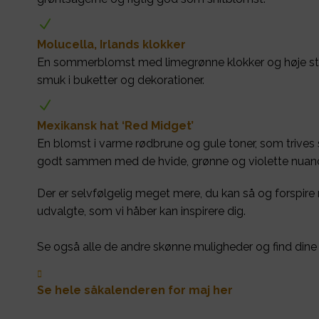
N
Molucella, Irlands klokker
En sommerblomst med limegrønne klokker og høje stæn
smuk i buketter og dekorationer.
N
Mexikansk hat ‘Red Midget’
En blomst i varme rødbrune og gule toner, som trives s
godt sammen med de hvide, grønne og violette nuanc
Der er selvfølgelig meget mere, du kan så og forspire 
udvalgte, som vi håber kan inspirere dig.
Se også alle de andre skønne muligheder og find dine f

Se hele såkalenderen for maj her