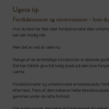
Ugens tip
Forrådstomater og vintertomater – hvis du s
Hvis du ikke har fået sået forrådstomater eller vinter
kan det stadig nås.
Men det er ved at være nu.
Mange af de almindelige tomatsorter er allerede godt 
Det kan faktisk give lidt ledig plads på den lune fors
varme.
Forrådstomater og vintertomater er interessante, for
efter høst. Flere af dem behøver heller ikke blive p
gemmes under de rette forhold.
Det er ikke noget, der behøver fylde meget. En enkelt sor