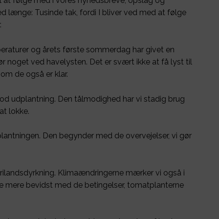
til at følge med i vores nyhedsbreve, opslag og
d længe: Tusinde tak, fordi I bliver ved med at følge
.
peraturer og årets første sommerdag har givet en
noget ved havelysten. Det er svært ikke at få lyst til
 om de også er klar.
mod udplantning. Den tålmodighed har vi stadig brug
at lokke.
lantningen. Den begynder med de overvejelser, vi gør
rilandsdyrkning. Klimaændringerne mærker vi også i
ejde mere bevidst med de betingelser, tomatplanterne