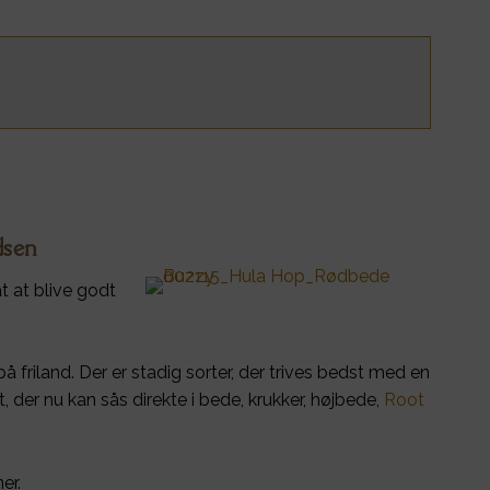
dsen
t at blive godt
å friland. Der er stadig sorter, der trives bedst med en
 der nu kan sås direkte i bede, krukker, højbede,
Root
er.