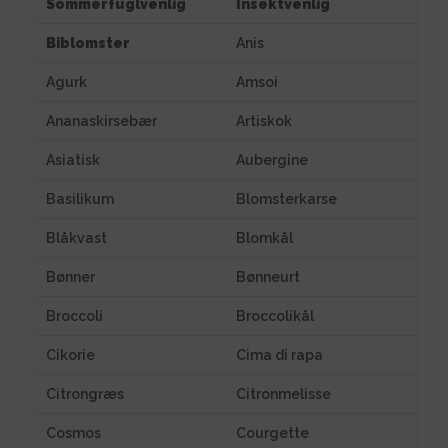
Sommerfuglvenlig
Insektvenlig
Biblomster
Anis
Agurk
Amsoi
Ananaskirsebær
Artiskok
Asiatisk
Aubergine
Basilikum
Blomsterkarse
Blåkvast
Blomkål
Bønner
Bønneurt
Broccoli
Broccolikål
Cikorie
Cima di rapa
Citrongræs
Citronmelisse
Cosmos
Courgette