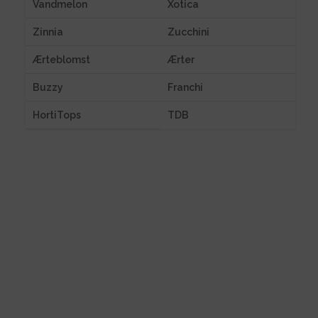
Vandmelon
Xotica
Zinnia
Zucchini
Ærteblomst
Ærter
Buzzy
Franchi
HortiTops
TDB